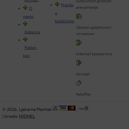
Gotovinom prilikom
Pravila
preuzimanja
O
o
nama
kolačićima
Općom uplatnicom /
Košarica
virmanom
Poklon
Internet bankarstvo
bon
Aircash
KeksPay
© 2026. Ljekarne Plantak
| Izrada:
MIDNEL