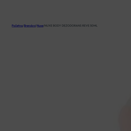
KOŠARICA
Početna
/
Brendovi
/
Nuxe
/
NUXE BODY DEZODORANS REVE 50ML