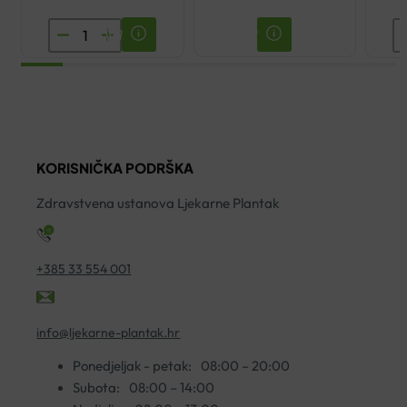
VICHY
A
DEZODORANS
X
SPREJ
A.
125ML
B
količina
S
Z
KORISNIČKA PODRŠKA
Č
1
Zdravstvena ustanova Ljekarne Plantak
ko
+385 33 554 001
info@ljekarne-plantak.hr
Ponedjeljak - petak:
08:00 – 20:00
Subota:
08:00 – 14:00