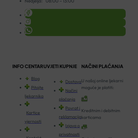
Nedjelja:
08:00 – 13:00
INFO CENTAR
UVJETI KUPNJE
NAČINI PLAĆANJA
Blog
U našoj online ljekarni
Dostava
Pitajte
moguće je platiti:
Načini
ljekarnika
plaćanja
Povrat i
Kreditnim i debitnim
Kartice
reklamacija
karticama
vjernosti
Izjava o
privatnosti
Kontakt