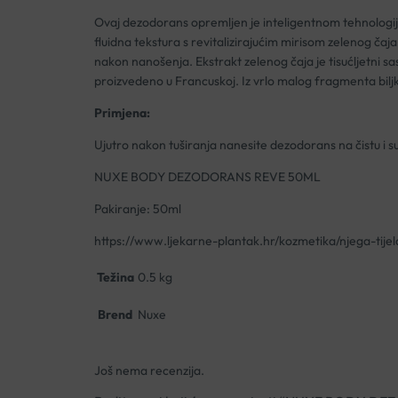
Ovaj dezodorans opremljen je inteligentnom tehnologijom
fluidna tekstura s revitalizirajućim mirisom zelenog čaj
nakon nanošenja. Ekstrakt zelenog čaja je tisućljetni s
proizvedeno u Francuskoj. Iz vrlo malog fragmenta bil
Primjena:
Ujutro nakon tuširanja nanesite dezodorans na čistu i s
NUXE BODY DEZODORANS REVE 50ML
Pakiranje: 50ml
https://www.ljekarne-plantak.hr/kozmetika/njega-tije
Težina
0.5 kg
Brend
Nuxe
Još nema recenzija.