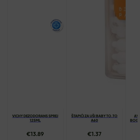
VICHY DEZODORANS SPREJ
ŠTAPIĆI ZA UŠI BABY TO.TO
AV
125ML
A60
BOGAT
€
13.89
€
1.37