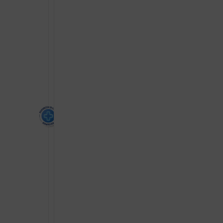
ZA
DJECU
SPF50
200ML
količina