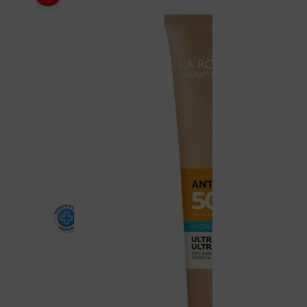
ANTHELIOS
SPF50+
UVMUNE
400
KREMA
50ML
količina