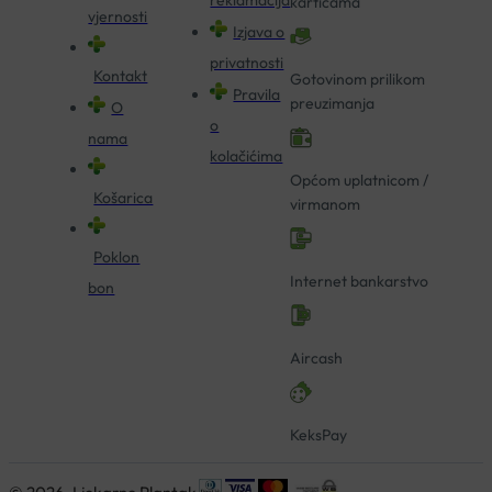
karticama
vjernosti
Izjava o
privatnosti
Kontakt
Gotovinom prilikom
Pravila
preuzimanja
O
o
nama
kolačićima
Općom uplatnicom /
Košarica
virmanom
Poklon
Internet bankarstvo
bon
Aircash
KeksPay