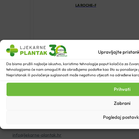
LA ROCHE-POSAY ANTHELIOS UVMUNE
Izvo
€
19
€
26.18
cije
bila
LA
je:
ROCHE-
Upravljajte prista
€26.
POSAY
Da bismo pružili najbolje iskustvo, koristimo tehnologije poput kolačića za čuvan
ANTHELIOS
tehnologijama će nam omogućiti da obrađujemo podatke kao što su ponašanje pri 
UVMUNE
Nepristanak ili povlačenje suglasnosti može negativno utjecati na određene karakt
KORISNIČKA PODRŠKA
400
Prihvati
FLUID
Zdravstvena ustanova Ljekarne Plantak
SPF50
Zabrani
50ML
+385 33 554 001
količina
Pogledaj postav
info@ljekarne-plantak.hr