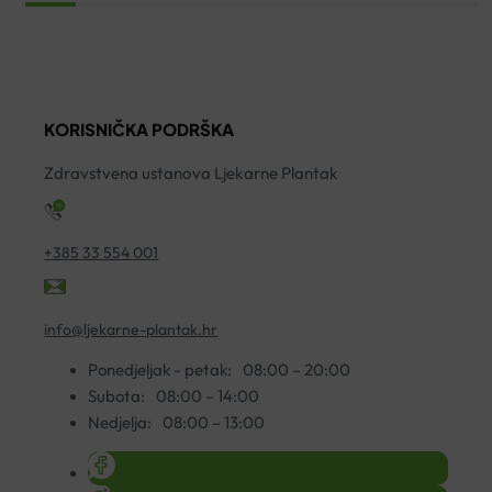
KAMILICE
SIRUP
Z
50G
200ML
P
ORGANICA
količina
F
VITA
7
KORISNIČKA PODRŠKA
količina
ko
Zdravstvena ustanova Ljekarne Plantak
+385 33 554 001
info@ljekarne-plantak.hr
Ponedjeljak - petak:
08:00 – 20:00
Subota:
08:00 – 14:00
Nedjelja:
08:00 – 13:00