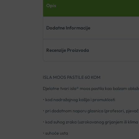
Opis
Dodatne Informacije
Recenzije Proizvoda
ISLA MOOS PASTILE 60 KOM
Djelatne tvari isla® moos pastila kao balzam oblažu 
• kod nadražajnog kašlja i promuklosti
• pri dodatnom naporu glasnica (profesori, pjevači
• kod suhog zraka (uzrokovanog grijanjem ili klima
• suhoće usta