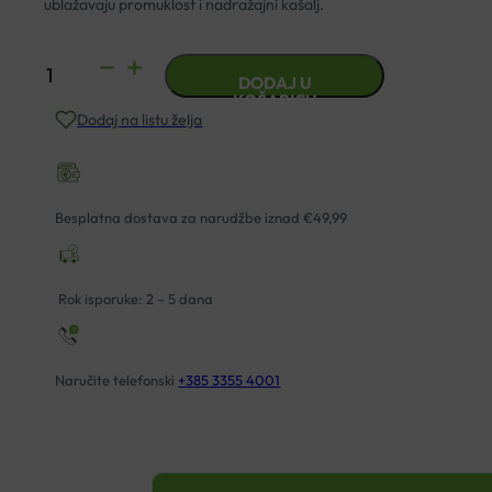
ublažavaju promuklost i nadražajni kašalj.
ISLA
DODAJ U
MOOS
KOŠARICU
Dodaj na listu želja
PASTILE
60
KOM
količina
Besplatna dostava za narudžbe iznad €49,99
Rok isporuke: 2 – 5 dana
Naručite telefonski
+385 3355 4001