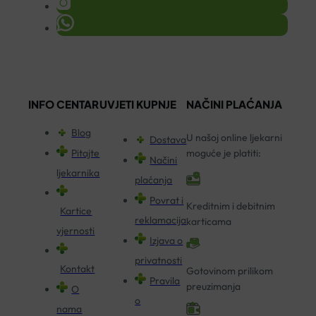
INFO CENTAR
UVJETI KUPNJE
NAČINI PLAĆANJA
Blog
U našoj online ljekarni
Dostava
Pitajte
moguće je platiti:
Načini
ljekarnika
plaćanja
Povrat i
Kreditnim i debitnim
Kartice
reklamacija
karticama
vjernosti
Izjava o
privatnosti
Kontakt
Gotovinom prilikom
Pravila
preuzimanja
O
o
nama