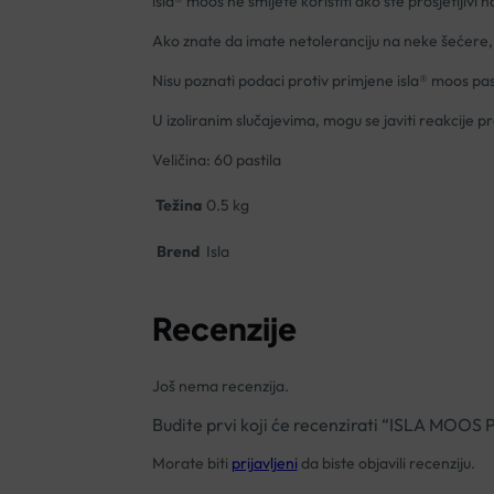
isla® moos ne smijete koristiti ako ste prosjetljivi na
Ako znate da imate netoleranciju na neke šećere, sa
Nisu poznati podaci protiv primjene isla® moos past
U izoliranim slučajevima, mogu se javiti reakcije pre
Veličina: 60 pastila
Težina
0.5 kg
Brend
Isla
Recenzije
Još nema recenzija.
Budite prvi koji će recenzirati “ISLA MOO
Morate biti
prijavljeni
da biste objavili recenziju.