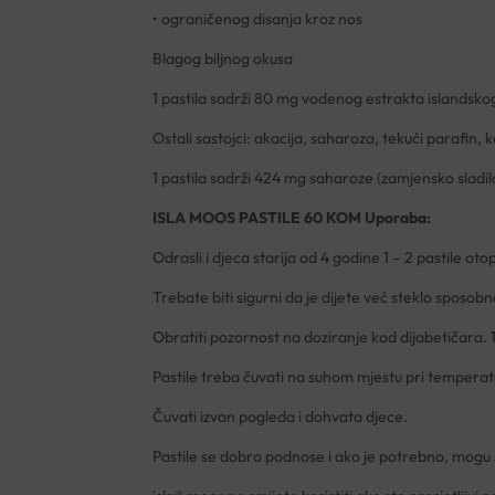
• ograničenog disanja kroz nos
Blagog biljnog okusa
1 pastila sadrži 80 mg vodenog estrakta islandskog l
Ostali sastojci: akacija, saharoza, tekući parafin,
1 pastila sadrži 424 mg saharoze (zamjensko sladi
ISLA MOOS PASTILE 60 KOM Uporaba:
Odrasli i djeca starija od 4 godine 1 – 2 pastile ot
Trebate biti sigurni da je dijete već steklo sposobn
Obratiti pozornost na doziranje kod dijabetičara.
Pastile treba čuvati na suhom mjestu pri temperaturi
Čuvati izvan pogleda i dohvata djece.
Pastile se dobro podnose i ako je potrebno, mogu se 