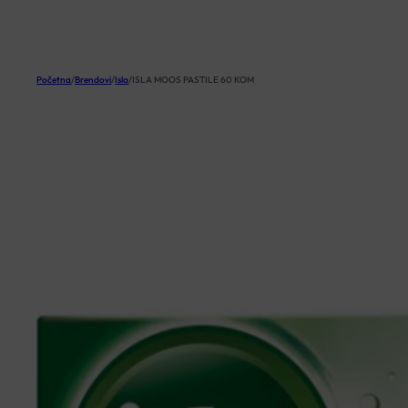
KOŠARICA
Početna
/
Brendovi
/
Isla
/
ISLA MOOS PASTILE 60 KOM