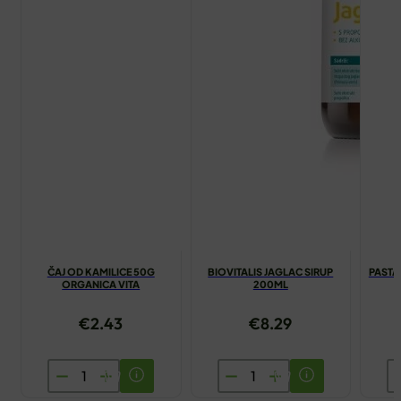
ČAJ OD KAMILICE 50G
BIOVITALIS JAGLAC SIRUP
PASTA
ORGANICA VITA
200ML
€
2.43
€
8.29
ČAJ
BIOVITALIS
P
OD
JAGLAC
Z