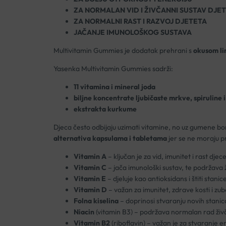
ZA NORMALAN VID I ŽIVČANNI SUSTAV DJE
ZA NORMALNI RAST I RAZVOJ DJETETA
JAČANJE IMUNOLOŠKOG SUSTAVA
Multivitamin Gummies je dodatak prehrani s
okusom lim
Yasenka Multivitamin Gummies sadrži:
11 vitamina i mineral joda
biljne koncentrate ljubičaste mrkve, spiruline 
ekstrakta kurkume
Djeca često odbijaju uzimati vitamine, no uz gumene 
alternativa kapsulama i tabletama
jer se ne moraju pr
Vitamin A
– klju
čan je za vid, imunitet i rast djec
Vitamin C
– jača imunološki sustav, te podržava 
Vitamin E
– djeluje kao antioksidans i
štiti stani
Vitamin D
– va
žan za imunitet, zdrave kosti i zub
Folna kiselina
– doprinosi stvaranju novih stani
Niacin
(vitamin B3)
– podr
žava normalan rad živ
Vitamin B2
(riboflavin)
– va
žan je za stvaranje en