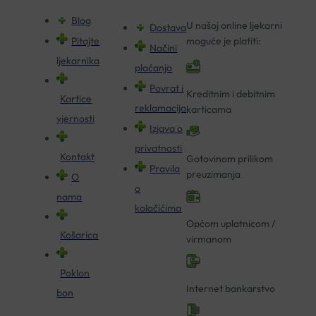
Blog
U našoj online ljekarni
Dostava
Pitajte
moguće je platiti:
Načini
ljekarnika
plaćanja
Povrat i
Kreditnim i debitnim
Kartice
reklamacija
karticama
vjernosti
Izjava o
privatnosti
Kontakt
Gotovinom prilikom
Pravila
preuzimanja
O
o
nama
kolačićima
Općom uplatnicom /
Košarica
virmanom
Poklon
Internet bankarstvo
bon