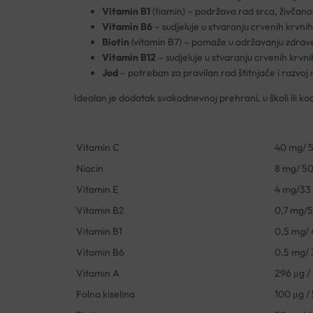
Vitamin B1
(tiamin)
– podr
žava rad srca, živčano
Vitamin B6
– sudjeluje u stvaranju crvenih krvni
Biotin
(vitamin B7) – poma
že u održavanju zdrav
Vitamin B12
– sudjeluje u stvaranju crvenih krvni
Jod
– potreban za pravilan rad
štitnjače i razvo
Idealan je dodatak svakodnevnoj prehrani, u školi ili ko
Vitamin C
40 mg/ 
Niacin
8 mg/ 5
Vitamin E
4 mg/33
Vitamin B2
0,7 mg/
Vitamin B1
0,5 mg/ 
Vitamin B6
0,5 mg/ 
Vitamin A
296 μg /
Folna kiselina
100 μg /