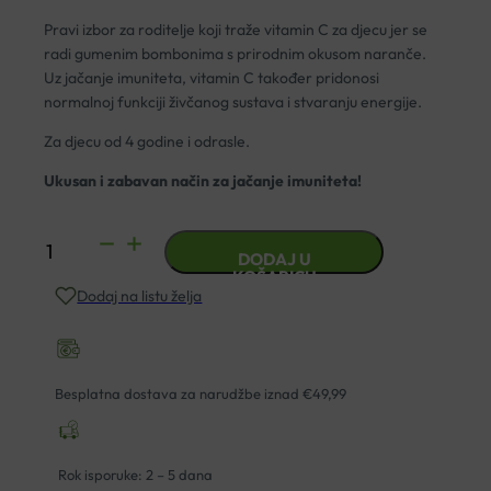
Pravi izbor za roditelje koji traže vitamin C za djecu jer se
radi gumenim bombonima s prirodnim okusom naranče.
Uz jačanje imuniteta, vitamin C također pridonosi
normalnoj funkciji živčanog sustava i stvaranju energije.
Za djecu od 4 godine i odrasle.
Ukusan i zabavan način za jačanje imuniteta!
MULTIVITAMIN
DODAJ U
GUMMIES
KOŠARICU
Dodaj na listu želja
GUMENI
BOMBONI
A60
YASENKA
Besplatna dostava za narudžbe iznad €49,99
količina
Rok isporuke: 2 – 5 dana