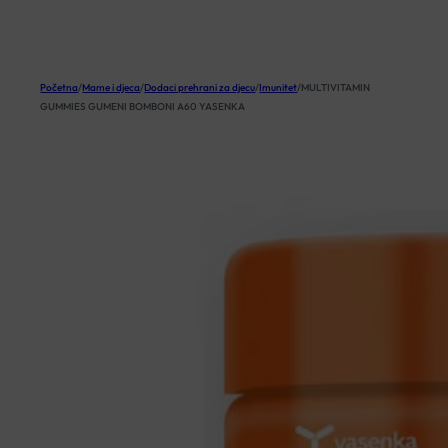
KOŠARICA
Početna
/
Mame i djeca
/
Dodaci prehrani za djecu
/
Imunitet
/
MULTIVITAMIN
GUMMIES GUMENI BOMBONI A60 YASENKA