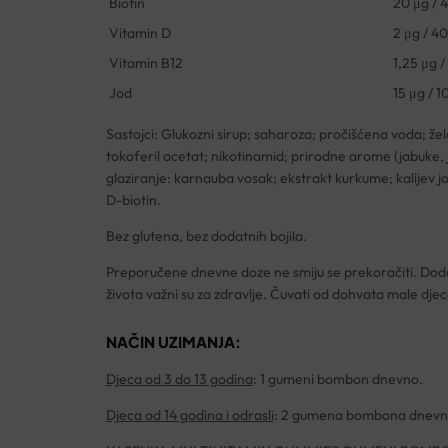
Biotin
20 μg / 
Vitamin D
2 μg / 40
Vitamin B12
1,25 μg /
Jod
15 μg / 1
Sastojci: Glukozni sirup; saharoza; pročišćena voda; žela
tokoferil acetat; nikotinamid; prirodne arome (jabuke, j
glaziranje: karnauba vosak; ekstrakt kurkume; kalijev jo
D-biotin.
Bez glutena, bez dodatnih bojila.
Preporučene dnevne doze ne smiju se prekoračiti. Doda
života važni su za zdravlje. Čuvati od dohvata male djec
NAČIN UZIMANJA:
Djeca od 3 do 13 godina
: 1 gumeni bombon dnevno.
Djeca od 14 godina i odrasli
: 2 gumena bombona dnevn