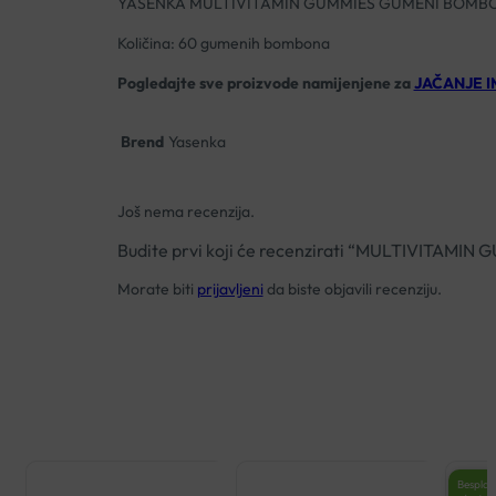
YASENKA MULTIVITAMIN GUMMIES GUMENI BOMBO
Količina: 60 gumenih bombona
Pogledajte sve proizvode namijenjene za
JAČANJE I
Brend
Yasenka
Još nema recenzija.
Budite prvi koji će recenzirati “MULTIVITA
Morate biti
prijavljeni
da biste objavili recenziju.
Besplat