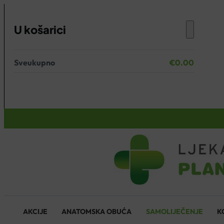
U košarici
Sveukupno
€
0.00
Nema proizvoda u košarici.
KOŠARICA
AKCIJE
ANATOMSKA OBUĆA
SAMOLIJEČENJE
K