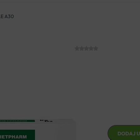
E A30
DIETPHARM K2
SKU:
C010014
€
9.99
K2D3 je dodatak prehrani koji
snažnima i zdravima.
DIETPHARM
DODAJ U
K2D3