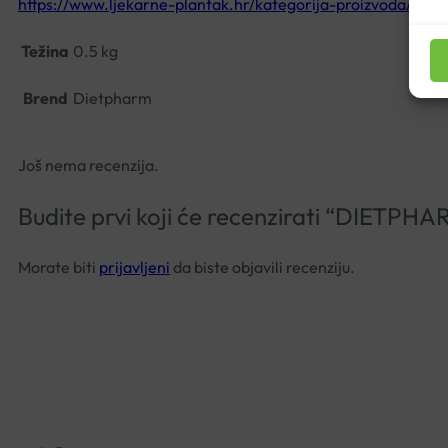
https://www.ljekarne-plantak.hr/kategorija-proizvoda/bra
Težina
0.5 kg
Brend
Dietpharm
Još nema recenzija.
Budite prvi koji će recenzirati “DIET
Morate biti
prijavljeni
da biste objavili recenziju.