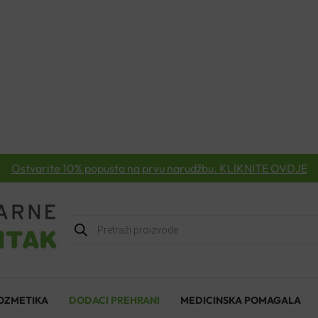
Ostvarite 10% popusta na prvu narudžbu. KLIKNITE OVDJE
Products
search
OZMETIKA
DODACI PREHRANI
MEDICINSKA POMAGALA