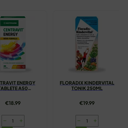
TRAVIT ENERGY
FLORADIX KINDERVITAL
TABLETE A50
TONIK 250ML
DIETPHARM
€
18.99
€
19.99
CENTRAVIT
FLORADIX
ENERGY
KINDERVITAL