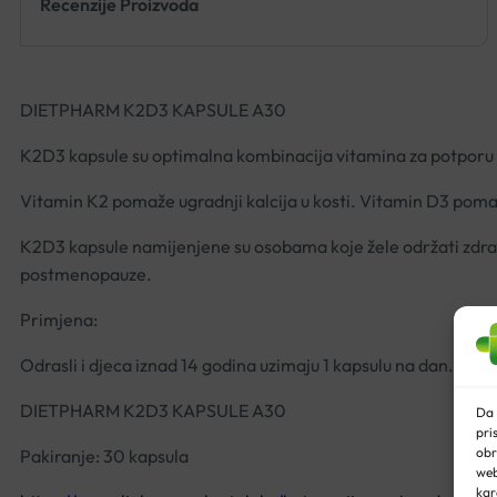
Recenzije Proizvoda
DIETPHARM K2D3 KAPSULE A30
K2D3 kapsule su optimalna kombinacija vitamina za potporu i 
Vitamin K2 pomaže ugradnji kalcija u kosti. Vitamin D3 pomaž
K2D3 kapsule namijenjene su osobama koje žele održati zdrav
postmenopauze.
Primjena:
Odrasli i djeca iznad 14 godina uzimaju 1 kapsulu na dan.
DIETPHARM K2D3 KAPSULE A30
Da 
pri
obr
Pakiranje: 30 kapsula
web
kar