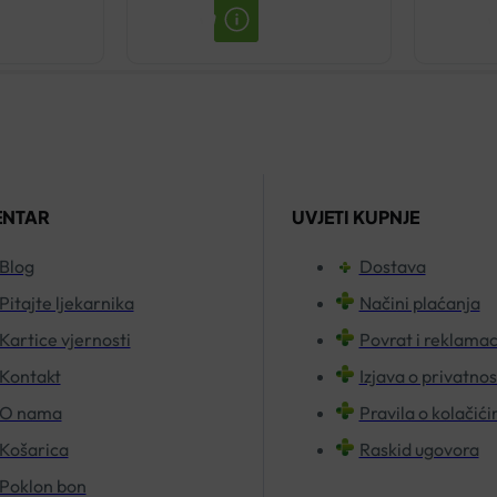
NOĆ
KAPSULE
E
A20
količina
ENTAR
UVJETI KUPNJE
Blog
Dostava
Pitajte ljekarnika
Načini plaćanja
Kartice vjernosti
Povrat i reklamac
Kontakt
Izjava o privatnos
O nama
Pravila o kolačić
Košarica
Raskid ugovora
Poklon bon