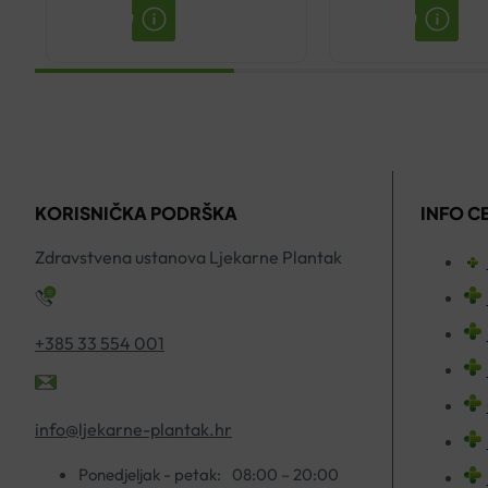
VERA
375
ČISTI
ŠUMEĆE
SOK
TABLET
1L
A20
količina
količina
KORISNIČKA PODRŠKA
INFO C
Zdravstvena ustanova Ljekarne Plantak
+385 33 554 001
info@ljekarne-plantak.hr
Ponedjeljak - petak:
08:00 – 20:00