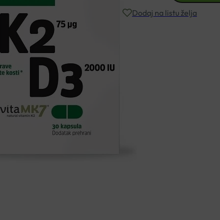
KAPSULE
Dodaj na listu želja
A30
količina
Besplatna dostava za narudžbe i
Rok isporuke: 2 – 5 dana
Naručite telefonski
+385 3355 400