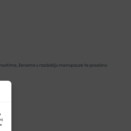
tivnostima, ženama u razdoblju menopauze te posebno
a
oj
ne