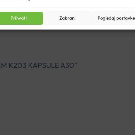
ndovi/dietpharm/
Prihvati
Zabrani
Pogledaj postavke
PHARM K2D3 KAPSULE A30”