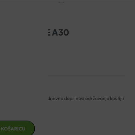
D3 KAPSULE A30
 u samo jednoj kapsuli dnevno doprinosi održavanju kostiju
 KOŠARICU