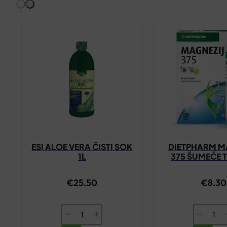
ESI ALOE VERA ČISTI SOK
DIETPHARM M
1L
375 ŠUMEĆE 
A20
€
25.50
€
8.30
ESI
DIETPH
ALOE
MAGNEZ