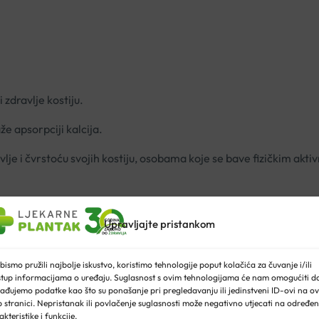
zdravlje kostiju.
e apsorpciji kalcija.
lje i čvrstoću svojih kostiju, osobama koje se bave fizičkim ak
Upravljajte pristankom
bismo pružili najbolje iskustvo, koristimo tehnologije poput kolačića za čuvanje i/ili
stup informacijama o uređaju. Suglasnost s ovim tehnologijama će nam omogućiti d
ađujemo podatke kao što su ponašanje pri pregledavanju ili jedinstveni ID-ovi na ov
 stranici. Nepristanak ili povlačenje suglasnosti može negativno utjecati na određe
akteristike i funkcije.