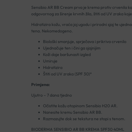
Sensibio AR BB Cream prva je krema protiv crvenila koj
odgovornog za širenje krvnih žila, štiti od UV zraka koje
Hidratizira kožu, vraća joj ugodu i prirodni sjaj te ujedn
tena. Nekomedogeno.
Biološki smanjuje, sprječava i prikriva crvenilo
Ujednačuje ten i čini ga sjajnijim
Koži daje baršunasti izgled
Umiruje
Hidratizira
Štiti od UV zraka (SPF 30)*
Primjena:
Ujutro – 7 dana tjedno
Očistite kožu otopinom Sensibio H20 AR.
Nanesite kremu Sensibio AR BB.
Razmazujte dok se tekstura ne stopi s tenom.
BIODERMA SENSIBIO AR BB KREMA SPF30 40ML