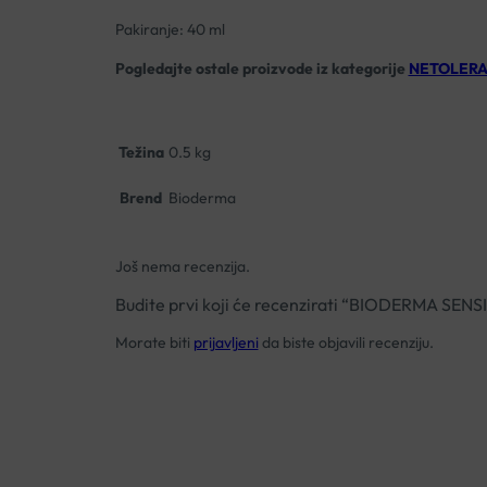
Pakiranje: 40 ml
Pogledajte ostale proizvode iz kategorije
NETOLERA
Težina
0.5 kg
Brend
Bioderma
Još nema recenzija.
Budite prvi koji će recenzirati “BIODERMA SE
Morate biti
prijavljeni
da biste objavili recenziju.