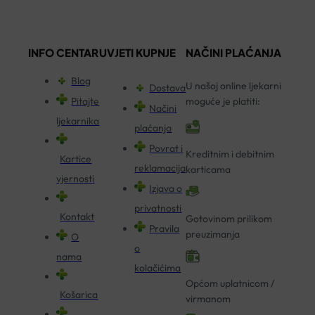
INFO CENTAR
UVJETI KUPNJE
NAČINI PLAĆANJA
Blog
U našoj online ljekarni
Dostava
Pitajte
moguće je platiti:
Načini
ljekarnika
plaćanja
Povrat i
Kreditnim i debitnim
Kartice
reklamacija
karticama
vjernosti
Izjava o
privatnosti
Kontakt
Gotovinom prilikom
Pravila
preuzimanja
O
o
nama
kolačićima
Općom uplatnicom /
Košarica
virmanom