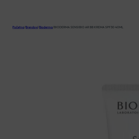
KOŠARICA
Početna
/
Brendovi
/
Bioderma
/
BIODERMA SENSIBIO AR BB KREMA SPF30 40ML