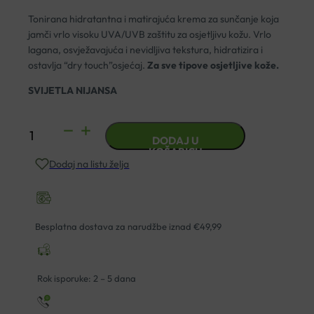
Tonirana hidratantna i matirajuća krema za sunčanje koja
jamči vrlo visoku UVA/UVB zaštitu za osjetljivu kožu. Vrlo
lagana, osvježavajuća i nevidljiva tekstura, hidratizira i
ostavlja “dry touch”osjećaj.
Za sve tipove osjetljive kože.
SVIJETLA NIJANSA
BIODERMA
DODAJ U
PHOTODERM
KOŠARICU
Dodaj na listu želja
AQUAFLUIDE
SPF50
LIGHT
40ML
Besplatna dostava za narudžbe iznad €49,99
količina
Rok isporuke: 2 – 5 dana