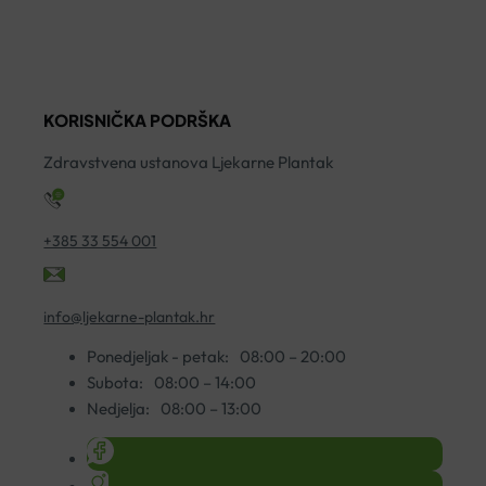
UMIRUJUĆA
SPREJ
P
KREMA
50ML
S
ZA
količina
2
ČIŠĆENJE
ko
200ML
KORISNIČKA PODRŠKA
količina
Zdravstvena ustanova Ljekarne Plantak
+385 33 554 001
info@ljekarne-plantak.hr
Ponedjeljak - petak:
08:00 – 20:00
Subota:
08:00 – 14:00
Nedjelja:
08:00 – 13:00