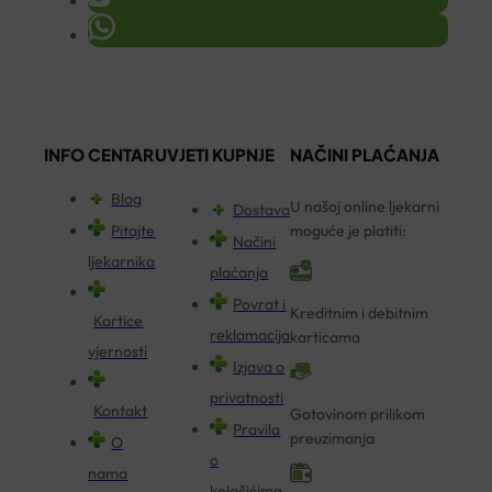
INFO CENTAR
UVJETI KUPNJE
NAČINI PLAĆANJA
Blog
U našoj online ljekarni
Dostava
Pitajte
moguće je platiti:
Načini
ljekarnika
plaćanja
Povrat i
Kreditnim i debitnim
Kartice
reklamacija
karticama
vjernosti
Izjava o
privatnosti
Kontakt
Gotovinom prilikom
Pravila
preuzimanja
O
o
nama
kolačićima