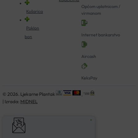
Općom uplatnicom /
Košarica
virmanom
Poklon
Internet bankarstvo
bon
Aircash
KeksPay
© 2026. Ljekarne Plantak
| Izrada:
MIDNEL