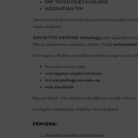
DRY TOUCH OSJEĆAJ NA KOŽI
UJEDNAČAVA TEN
Tonirana hidratantna matirajuća krema za zaštitu od su
visoku vlažnost.
SUN ACTIVE DEFENSE tehnologij
a jača sposobnost s
filtere i patentiranu biološku zaštitu. Pruža
antioksidati
Vrlo lagana, fluidna i nevidljiva tekstura osigurava 8-sat
formula na bazi vode
vrlo lagana i svježa tekstura
izvrsna podloga za make up
mat završetak
Bez parfema. Vrlo dobra podnošljivost na koži i očima.
Dostupno u bezbojnoj, svijetloj i zlatnoj nijansi.
PRIMJENA:
Nanesite nekoliko puta dnevno.