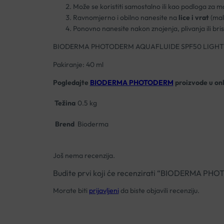
Može se koristiti samostalno ili kao podloga za m
Ravnomjerno i obilno nanesite na
lice i vrat
(mala
Ponovno nanesite nakon znojenja, plivanja ili bris
BIODERMA PHOTODERM AQUAFLUIDE SPF50 LIGHT
Pakiranje: 40 ml
Pogledajte
BIODERMA PHOTODERM
proizvode
u on
Težina
0.5 kg
Brend
Bioderma
Još nema recenzija.
Budite prvi koji će recenzirati “BIODERMA
Morate biti
prijavljeni
da biste objavili recenziju.