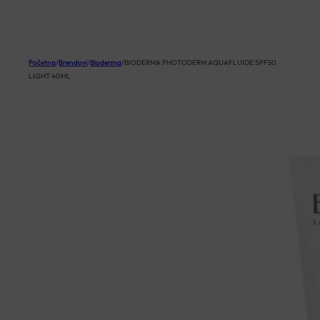
KOŠARICA
Početna
/
Brendovi
/
Bioderma
/
BIODERMA PHOTODERM AQUAFLUIDE SPF50
LIGHT 40ML