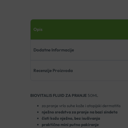
Opis
Dodatne Informacije
Recenzije Proizvoda
BIOVITALIS FLUID ZA PRANJE
50ML
za pranje vrlo suhe kože i atopijski dermatitis
nježno sredstva za pranje na bazi sindeta
čisti kožu nježno, bez isušivanja
praktično mini putno pakiranje