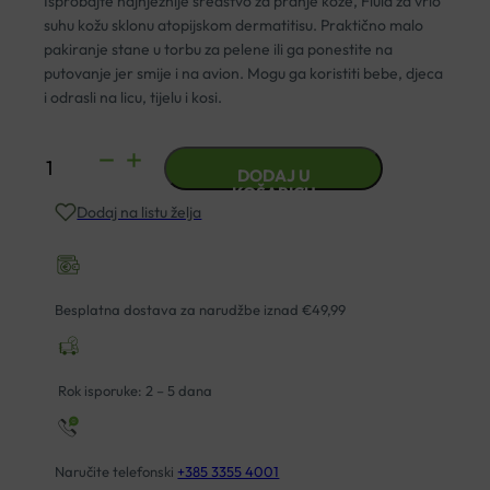
Isprobajte najnježnije sredstvo za pranje kože, Fluid za vrlo
suhu kožu sklonu atopijskom dermatitisu. Praktično malo
pakiranje stane u torbu za pelene ili ga ponestite na
putovanje jer smije i na avion. Mogu ga koristiti bebe, djeca
i odrasli na licu, tijelu i kosi.
BIOVITALIS
DODAJ U
FLUID
KOŠARICU
Dodaj na listu želja
ZA
PRANJE
50ML
količina
Besplatna dostava za narudžbe iznad €49,99
Rok isporuke: 2 – 5 dana
Naručite telefonski
+385 3355 4001