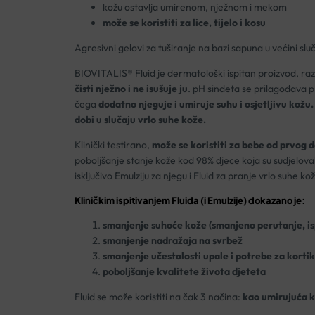
kožu ostavlja umirenom, nježnom i mekom
može se koristiti za lice, tijelo i kosu
Agresivni gelovi za tuširanje na bazi sapuna u većini sl
BIOVITALIS® Fluid je dermatološki ispitan proizvod, raz
čisti nježno i ne isušuje ju
. pH sindeta se prilagođava p
čega
dodatno njeguje i umiruje suhu i osjetljivu kožu.
dobi u slučaju vrlo suhe kože.
Klinički testirano,
može se koristiti za bebe od prvog da
poboljšanje stanje kože kod 98% djece koja su sudjelovala 
isključivo Emulziju za njegu i Fluid za pranje vrlo suhe kož
Kliničkim ispitivanjem Fluida (i Emulzije) dokazano je:
smanjenje suhoće kože (smanjeno perutanje, i
smanjenje nadražaja na svrbež
smanjenje učestalosti upale i potrebe za korti
poboljšanje kvalitete života djeteta
Fluid se može koristiti na čak 3 načina:
kao umirujuća 