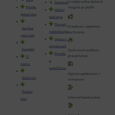
U našoj online ljekarni
Dostava
Pitajte
moguće je platiti:
Načini
ljekarnika
plaćanja
Povrat i
Kreditnim i debitnim
Kartice
reklamacija
karticama
vjernosti
Izjava o
privatnosti
Kontakt
Gotovinom prilikom
Pravila
preuzimanja
O
o
nama
kolačićima
Općom uplatnicom /
Košarica
virmanom
Poklon
Internet bankarstvo
bon