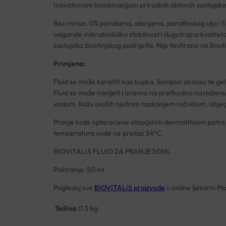
Inovativnom kombinacijom prirodnih aktivnih sastojaka
Bez mirisa. 0% parabena, alergena, parafinskog ulja i SLS-
osigurale mikrobiološka stabilnost i dugotrajna kvalite
sastojaka životinjskog podrijetla. Nije testirano na živo
Primjena:
Fluid se može koristiti kao kupka, šampon za kosu te gel
Fluid se može nanijeti i izravno na prethodno navlaženu 
vodom. Kožu osušiti nježnim tapkanjem ručnikom, izbjega
Pranje kože opterećene atopijskim dermatitisom potrebno
temperatura vode ne prelazi 34°C.
BIOVITALIS FLUID ZA PRANJE 50ML
Pakiranje: 50 ml
Pogledaj sve
BIOVITALIS proizvode
u online ljekarni Pl
Težina
0.5 kg