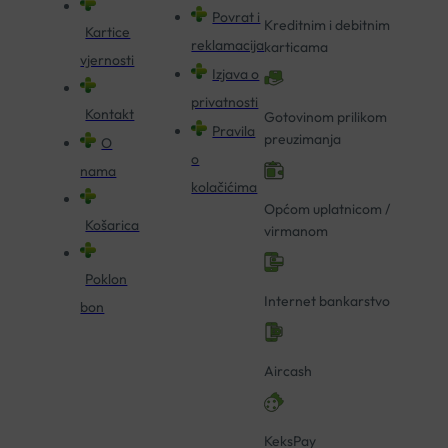
Povrat i
Kreditnim i debitnim
Kartice
reklamacija
karticama
vjernosti
Izjava o
privatnosti
Kontakt
Gotovinom prilikom
Pravila
preuzimanja
O
o
nama
kolačićima
Općom uplatnicom /
Košarica
virmanom
Poklon
Internet bankarstvo
bon
Aircash
KeksPay