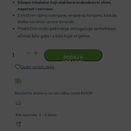
Đžepni inhalator koji olakšava svakodnevni stres,
napetost i nervozu.
S etričnim uljima valerijane, arapskog tamjana, kadulje,
slatke naranče i prave lavande.
Praktično malo pakiranje omogućuje antistresni
učinak bilo gdje i u bilo koje vrijeme.
BIOVITALIS
DODAJ U
ANTISTRES
KOŠARICU
Dodaj na listu želja
INHALATOR
1.5G
količina
Besplatna dostava za narudžbe iznad €49,99
Rok isporuke: 2 – 5 dana