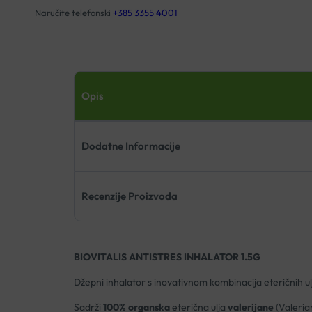
Naručite telefonski
+385 3355 4001
Opis
Dodatne Informacije
Recenzije Proizvoda
BIOVITALIS ANTISTRES INHALATOR 1.5G
Džepni inhalator s inovativnom kombinacija eteričnih ulja
Sadrži
100% organska
eterična ulja
valerijane
(Valerian