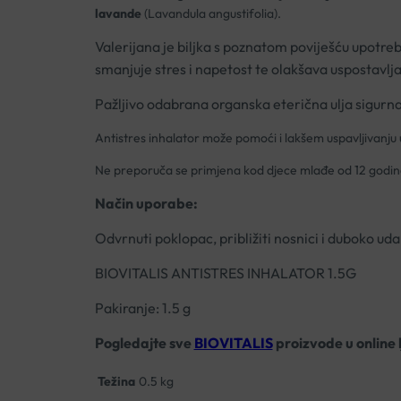
lavande
(Lavandula angustifolia).
Valerijana je biljka s poznatom poviješću upotre
smanjuje stres i napetost te olakšava uspostavlj
Pažljivo odabrana organska eterična ulja sigurna
Antistres inhalator može pomoći i lakšem uspavljivanju 
Ne preporuča se primjena kod djece mlađe od 12 godina ni
Način uporabe:
Odvrnuti poklopac, približiti nosnici i duboko ud
BIOVITALIS ANTISTRES INHALATOR 1.5G
Pakiranje: 1.5 g
Pogledajte sve
BIOVITALIS
proizvode u online 
Težina
0.5 kg