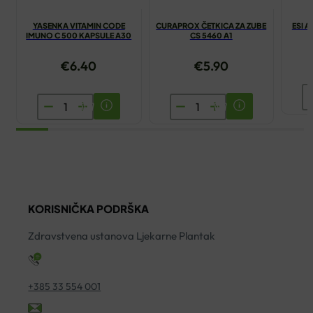
YASENKA VITAMIN CODE
CURAPROX ČETKICA ZA ZUBE
ESI A
IMUNO C 500 KAPSULE A30
CS 5460 A1
€
6.40
€
5.90
ES
YASENKA
CURAPROX
A
VITAMIN
ČETKICA
V
CODE
ZA
ČI
IMUNO
ZUBE
S
C
CS
1L
500
5460
ko
KORISNIČKA PODRŠKA
KAPSULE
A1
A30
količina
Zdravstvena ustanova Ljekarne Plantak
količina
+385 33 554 001