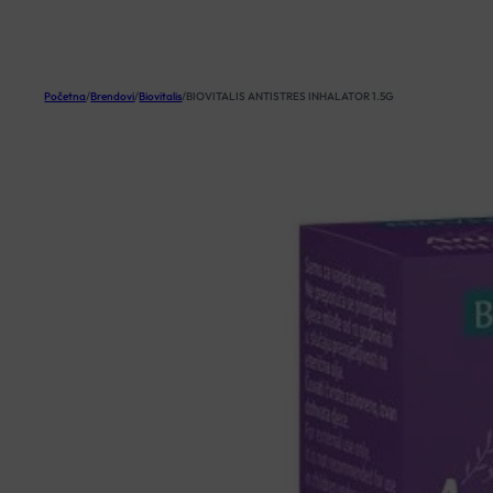
KOŠARICA
Početna
/
Brendovi
/
Biovitalis
/
BIOVITALIS ANTISTRES INHALATOR 1.5G