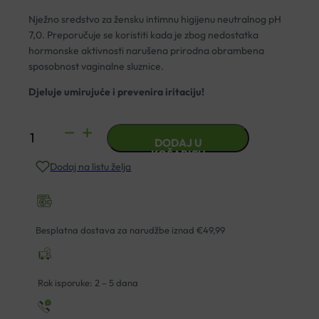
Nježno sredstvo za žensku intimnu higijenu neutralnog pH
7,0. Preporučuje se koristiti kada je zbog nedostatka
hormonske aktivnosti narušena prirodna obrambena
sposobnost vaginalne sluznice.
Djeluje umirujuće i prevenira iritaciju!
BIONIKE
DODAJ U
TRIDERM
KOŠARICU
Dodaj na listu želja
INTIMATE
PH
7,0
ZA
Besplatna dostava za narudžbe iznad €49,99
INTIMNU
NJEGU
500ML
Rok isporuke: 2 – 5 dana
količina