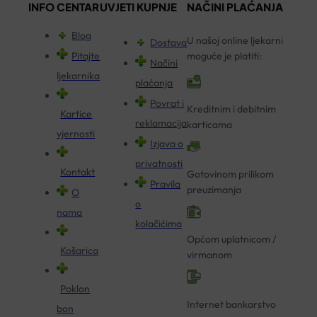
INFO CENTAR
UVJETI KUPNJE
NAČINI PLAĆANJA
Blog
U našoj online ljekarni
Dostava
Pitajte
moguće je platiti:
Načini
ljekarnika
plaćanja
Povrat i
Kreditnim i debitnim
Kartice
reklamacija
karticama
vjernosti
Izjava o
privatnosti
Kontakt
Gotovinom prilikom
Pravila
preuzimanja
O
o
nama
kolačićima
Općom uplatnicom /
Košarica
virmanom
Poklon
Internet bankarstvo
bon