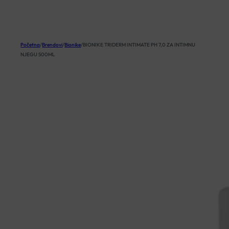
KOŠARICA
Početna
/
Brendovi
/
Bionike
/
BIONIKE TRIDERM INTIMATE PH 7,0 ZA INTIMNU
NJEGU 500ML