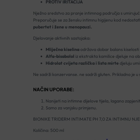
PROTIV IRITACIJA
Nježno sredstvo za pranje intimnog područja s umirujućim
Preporučuje se za žensku intimnu higijenu kod nedost
pubertet i žene u menopauzi.
Djelovanje aktivnih sastojaka:
Mliječna kiselina
održava dobar balans kiselosti 
Alfa-bisabolol
iz ekstrakta kamilice djeluje na o
Hidrolat cvijeta različka i lista mirte
djeluju umi
Ne sadrži konzervanse. ne sadrži gluten. Prikladno je u sl
NAČIN UPORABE:
Nanijeti na intimne dijelove tijela, lagano zapjeni
Samo za vanjsku primjenu.
BIONIKE TRIDERM INTIMATE PH 7,0 ZA INTIMNU NJ
Količina: 500 ml