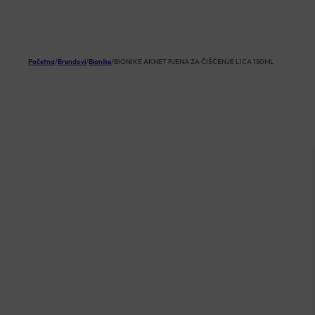
KOŠARICA
Početna
/
Brendovi
/
Bionike
/
BIONIKE AKNET PJENA ZA ČIŠĆENJE LICA 150ML