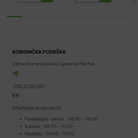
CLEANANCE
ATOPICONTROL
U
HYDRA
AKUT
R
UMIRUJUĆA
KREMA
D
KREMA
40ML
K
ZA
količina
5
ČIŠĆENJE
U
200ML
5
KORISNIČKA PODRŠKA
količina
ko
Zdravstvena ustanova Ljekarne Plantak
+385 33 554 001
info@ljekarne-plantak.hr
Ponedjeljak - petak:
08:00 – 20:00
Subota:
08:00 – 14:00
Nedjelja:
08:00 – 13:00