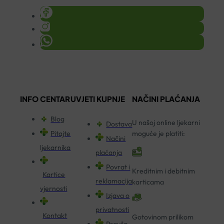
INFO CENTAR
UVJETI KUPNJE
NAČINI PLAĆANJA
Blog
U našoj online ljekarni
Dostava
Pitajte
moguće je platiti:
Načini
ljekarnika
plaćanja
Povrat i
Kreditnim i debitnim
Kartice
reklamacija
karticama
vjernosti
Izjava o
privatnosti
Kontakt
Gotovinom prilikom
Pravila