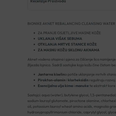
Recenzije Proizvoda
BIONIKE AKNET REBALANCING CLEANSING WATER P
ZA PRANJE OSJETLJIVE MASNE KOŽE
UKLANJA VIŠAK SEBUMA
OTKLANJA MRTVE STANICE KOŽE
ZA MASNU KOŽU SKLONU AKNAMA
Aknet vodena otopina i pjena za čišćenje lica namijenjen
žlijezda lojnica. Sadrži sastojke koja kožu čine čistom bez
Jantarna kiselin
a potiče uklanjanje mrtvih stan
Pirokton-olamin
i
klorheksidin
reguliraju razvoj
Esencijalna ulja kima
i
manuke
te ekstrakt kore 
Sastojci: aqua (water), butylene glycol, 1,5-pentanedio
sodium lauroyl glutamate, piroctone olamine, chlorhexid
oil, potassium lauroyl wheat amino acids, magnolia gra
hydroxypropyltrimonium chloride, caprylyl glycol, glyc