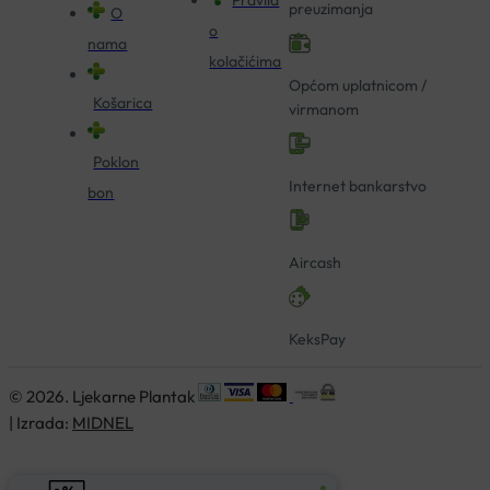
preuzimanja
O
o
nama
kolačićima
Općom uplatnicom /
Košarica
virmanom
Poklon
Internet bankarstvo
bon
Aircash
KeksPay
© 2026. Ljekarne Plantak
| Izrada:
MIDNEL