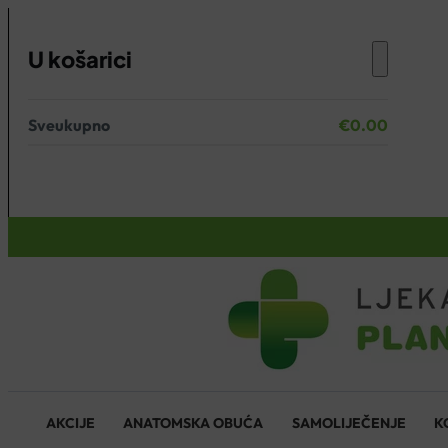
U košarici
Sveukupno
€
0.00
Nema proizvoda u košarici.
KOŠARICA
AKCIJE
ANATOMSKA OBUĆA
SAMOLIJEČENJE
K