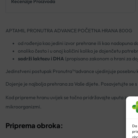
Recenzije Proizvoda
APTAMIL PRONUTRA ADVANCE POČETNA HRANA 800G
od rođenja kao jedini izvor prehrane ili kao nadopuna d
onoliko često i u onoj količini koliko je dojenčetu potreb
sadrži laktozu i DHA
(propisano zakonom o hrani za do
Jedinstveni postupak Pronutra™advance ujedinjuje posebnu k
Dojenje je najbolja prehrana za Vaše dijete. Posavjetujte se s
Kod pripreme hranu uvijek se točno pridržavajte uputa za pri
mikroorganizmi.
Priprema obroka:
Da 
pri
obr