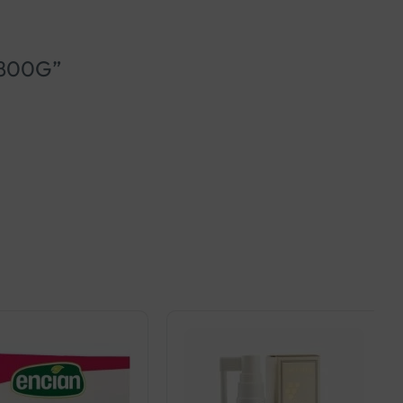
 800G”