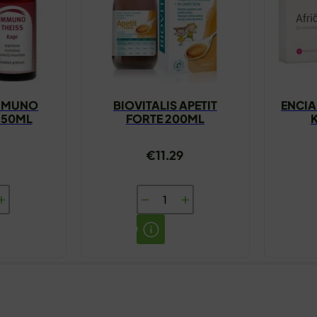
IMMUNO
BIOVITALIS APETIT
ENCIA
I 50ML
FORTE 200ML
€
11.29
SS
BIOVITALIS
APETIT
FORTE
200ML
količina