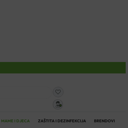
0
MAME I DJECA
ZAŠTITA I DEZINFEKCIJA
BRENDOVI
0