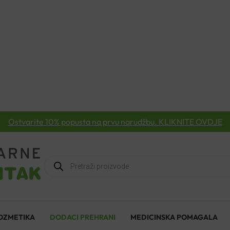
Ostvarite 10% popusta na prvu narudžbu. KLIKNITE OVDJE
Products
search
OZMETIKA
DODACI PREHRANI
MEDICINSKA POMAGALA