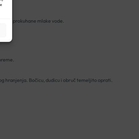
ne
rethodno prokuhane mlake vode.
ipreme.
 hranjenja. Bočicu, dudicu i obruč temeljito oprati.