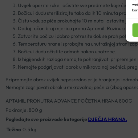
Uvijek operite ruke i očistite sve predmete koje ćete kor
web
kar
Bočicu i dudu sterilizirajte tako da ih 10 minuta prokuhat
Čistu vodu za piće prokuhajte 10 minuta i ostavite je da
Dodaj točan broj mjerica praha Aptamil. Razinu u svakoj
Zatvorite bočicu i dobro protresite dok se prah potpuno 
Temperaturu hrane isprobajte na unutrašnjoj strani za
Bočicu i dudu očistite odmah nakon upotrebe.
Iz higijenskih razloga nemojte pohranjivati pripremljen
Nemojte podgrijavati obrok u mikrovalnoj pećnici, preg
Pripremajte obrok uvijek neposredno prije hranjenja i odmah 
Nemojte zagrijavati obrok u mikrovalnoj pećnici (zbog opasno
APTAMIL PRONUTRA ADVANCE POČETNA HRANA 800G
Pakiranje: 800 g
Pogledajte sve proizvode kategorije
DJEČJA HRANA.
Težina
0.5 kg