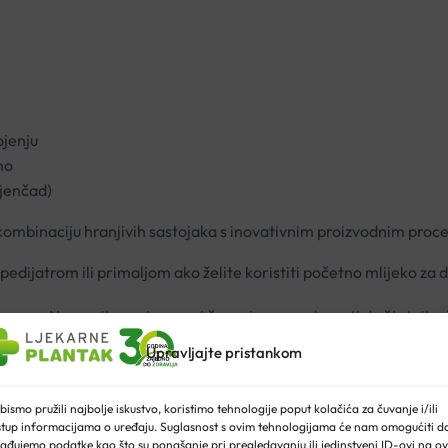
ojenju
no
jenčad)
ombinaciju hranjivih sastojaka s inovativnim proizvodnim proc
 pedijatrom ili primaljom ako želite koristiti početno mlijeko za
premu. Nepravilna priprema i čuvanje mogu dovesti do štetnih uči
Upravljajte pristankom
bismo pružili najbolje iskustvo, koristimo tehnologije poput kolačića za čuvanje i/ili
stup informacijama o uređaju. Suglasnost s ovim tehnologijama će nam omogućiti d
ađujemo podatke kao što su ponašanje pri pregledavanju ili jedinstveni ID-ovi na ov