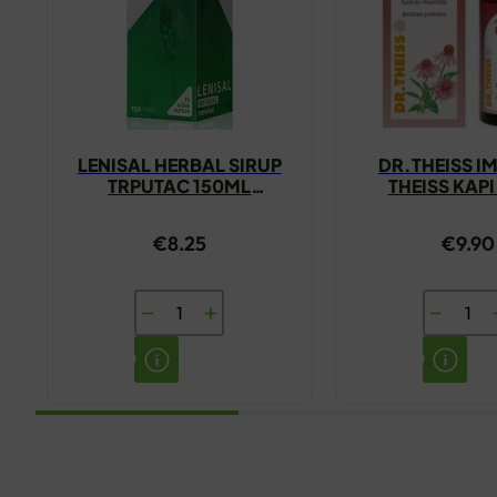
LENISAL HERBAL SIRUP
DR.THEISS 
TRPUTAC 150ML
THEISS KAP
YASENKA
€
8.25
€
9.90
LENISAL
DR.THEI
HERBAL
IMMUNO
SIRUP
THEISS
TRPUTAC
KAPI
150ML
50ML
YASENKA
količina