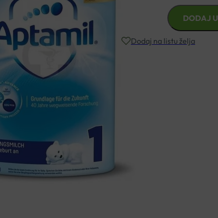
APTAMIL
DODAJ U
PRONUTRA
ADVANCE
Dodaj na listu želja
POČETNA
HRANA
800G
Besplatna dostava za narudžbe i
količina
Rok isporuke: 2 – 5 dana
Naručite telefonski
+385 3355 400