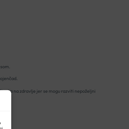
esom.
 dojenčad.
naka na zdravlje jer se mogu razviti nepoželjni
a
oj