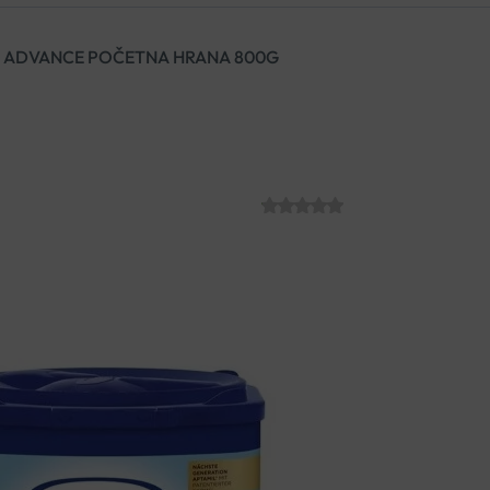
 ADVANCE POČETNA HRANA 800G
APTAMIL PRO
HRANA 800G
SKU:
C010319
€
25.53
Početna hrana za dojenčad 
rođenja ili kao nadopuna doje
hranjenja na bočicu.