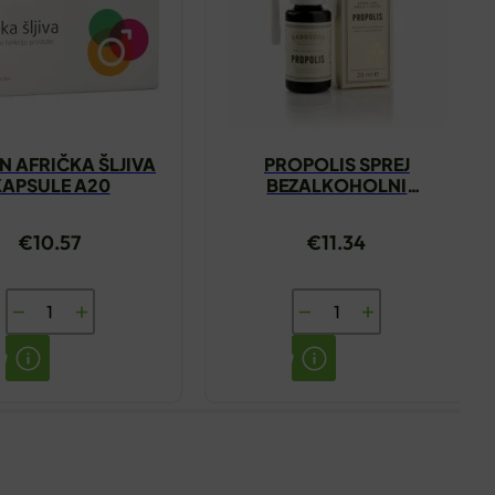
N AFRIČKA ŠLJIVA
PROPOLIS SPREJ
KAPSULE A20
BEZALKOHOLNI
PČELARSTVO
RADOŠEVIĆ 20ML
€
10.57
€
11.34
ENCIAN
PROPOLIS
AFRIČKA
SPREJ
ŠLJIVA
BEZALKOHOLNI
KAPSULE
PČELARSTVO
A20
RADOŠEVIĆ
količina
20ML