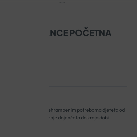
NUTRA ADVANCE POČETNA
posebno prilagođena prehrambenim potrebama djeteta od
nju. Prikladno za hranjenje dojenčeta do kraja dobi