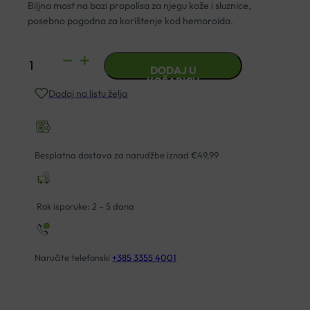
Biljna mast na bazi propolisa za njegu kože i sluznice,
posebno pogodna za korištenje kod hemoroida.
APIMEL
DODAJ U
DERMAMEL
KOŠARICU
Dodaj na listu želja
HEMO-
DERM
30ML
količina
Besplatna dostava za narudžbe iznad €49,99
Rok isporuke: 2 – 5 dana
Naručite telefonski
+385 3355 4001