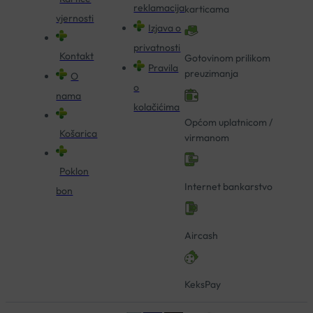
reklamacija
karticama
vjernosti
Izjava o
privatnosti
Kontakt
Gotovinom prilikom
Pravila
preuzimanja
O
o
nama
kolačićima
Općom uplatnicom /
Košarica
virmanom
Poklon
Internet bankarstvo
bon
Aircash
KeksPay