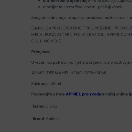
antimikrobno djelovanje
– eterično ulje čajevca,
emolijentnu bazu čine lanolin i pčelinji vosak
Zbog prirodne boje propolisa, proizvod može ostaviti mr
Sastav: CAPRYLIC/CAPRIC TRIGLYCERIDE, PROPOLI
MELALEUCA ALTERNIFOLIA LEAF OIL, HYPERICUM
OIL, LIMONENE
Primjena:
Uvečer i po potrebi, nanijeti na željeno i čisto područj
APIMEL DERMAMEL HEMO-DERM 30ML
Pakiranje: 30 ml
Pogledajte ostale
APIMEL proizvode
u našoj online lj
Težina
0.5 kg
Brend
Apimel