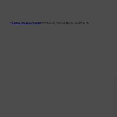
KOŠARICA
Početna
/
Brendovi
/
Apimel
/
APIMEL DERMAMEL HEMO-DERM 30ML