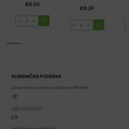
€
8.50
€
8.29
DR.THEISS
BIOVITALIS
C
GEL
JAGLAC
Č
ZA
SIRUP
Z
VENE
200ML
Z
100ML
količina
C
količina
5
A
ko
KORISNIČKA PODRŠKA
Zdravstvena ustanova Ljekarne Plantak
+385 33 554 001
info@ljekarne-plantak.hr