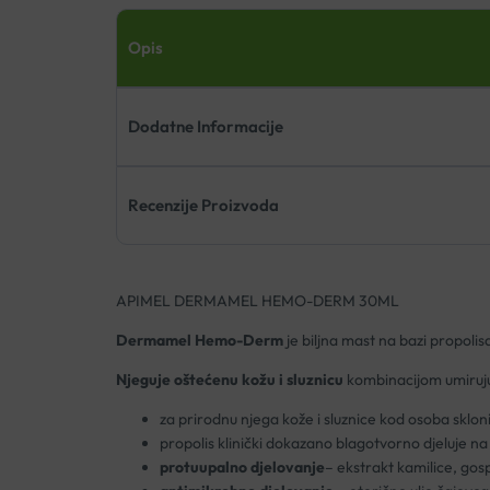
Opis
Dodatne Informacije
Recenzije Proizvoda
APIMEL DERMAMEL HEMO-DERM 30ML
Dermamel Hemo-Derm
je biljna mast na bazi propoli
Njeguje oštećenu kožu i sluznicu
kombinacijom umirujuć
za prirodnu njega kože i sluznice kod osoba skl
propolis klinički dokazano blagotvorno djeluje 
protuupalno djelovanje
– ekstrakt kamilice, gos