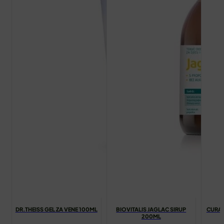
DR.THEISS GEL ZA VENE 100ML
BIOVITALIS JAGLAC SIRUP
CURAP
200ML