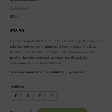
SKU:
€
36.90
Uložak za cipele ANTIŠOK LP 321 dizajniran je da apsorbira
udarce cijelom plantarnom površinom stopala. Ulošci su
izrađeni su od kvalitetnog medicinskog silikona kako bi
pružili vrhunsku udobnost i povećali izdržljivost. Za
svakodnevne i sportske aktivnosti.
Vrhunska amortizacija i stabilizaciju grebena!
Veličina
B
C
D
E
LP