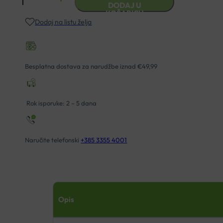
DODAJ U
321
KOŠARICU
Dodaj na listu želja
ULOŽAK
ZA
CIPELE
ANTIŠOK
Besplatna dostava za narudžbe iznad €49,99
SILIKONSKI
količina
Rok isporuke: 2 – 5 dana
Naručite telefonski
+385 3355 4001
Opis