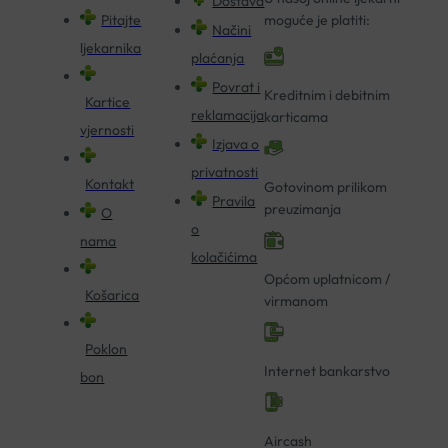
Dostava
Pitajte
moguće je platiti:
Načini
ljekarnika
plaćanja
Povrat i
Kreditnim i debitnim
Kartice
reklamacija
karticama
vjernosti
Izjava o
privatnosti
Kontakt
Gotovinom prilikom
Pravila
preuzimanja
O
o
nama
kolačićima
Općom uplatnicom /
Košarica
virmanom
Poklon
Internet bankarstvo
bon
Aircash