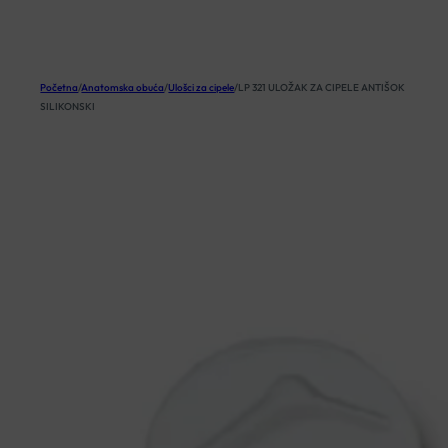
KOŠARICA
Početna
/
Anatomska obuća
/
Ulošci za cipele
/
LP 321 ULOŽAK ZA CIPELE ANTIŠOK
SILIKONSKI