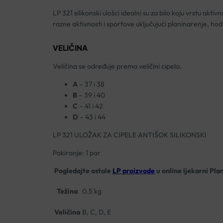
LP 321 silikonski ulošci idealni su za bilo koju vrstu akt
razne aktivnosti i sportove uključujući planinarenje, hod
VELIČINA
Veličina se određuje prema veličini cipela.
A
– 37 i 38
B
– 39 i 40
C
– 41 i 42
D
– 43 i 44
LP 321 ULOŽAK ZA CIPELE ANTIŠOK SILIKONSKI
Pakiranje: 1 par
Pogledajte ostale
LP proizvode
u online ljekarni Pla
Težina
0.5 kg
Veličina
B, C, D, E