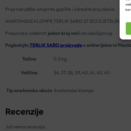
web
Prije narudžbe izmjerite gazište i odredite broj obuće.
kar
ANATOMSKE KLOMPE TERLIK SABO ST 853 DJETELINA
Preporuka: odabrati
jedan broj veći
od uobičajenog.
Pogledajte
TERLIK SABO proizvode
u online ljekarni Plant
Težina
0.5 kg
Veličina
36, 37, 38, 39, 40, 41, 42, 43
Tip anatomske obuće
Anatomske klompe
Recenzije
Još nema recenzija.