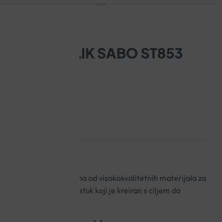
OMPE TERLIK SABO ST853
ovana klompa izrađena od visokokvalitetnih materijala za
,5 cm i sadrži zračni jastuk koji je kreiran s ciljem da