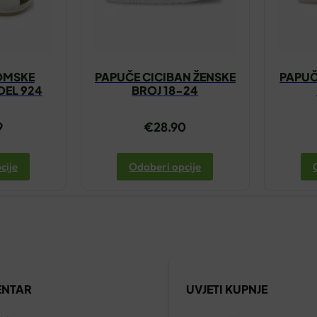
OMSKE
PAPUČE CICIBAN ŽENSKE
PAPUČ
EL 924
BROJ 18-24
9
€
28.90
cije
Odaberi opcije
ENTAR
UVJETI KUPNJE