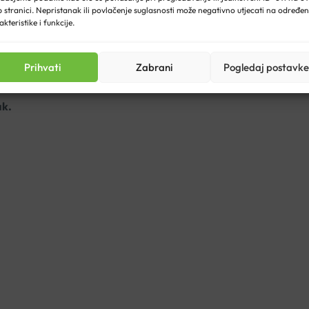
 stranici. Nepristanak ili povlačenje suglasnosti može negativno utjecati na određe
akteristike i funkcije.
Prihvati
Zabrani
Pogledaj postavke
ak.