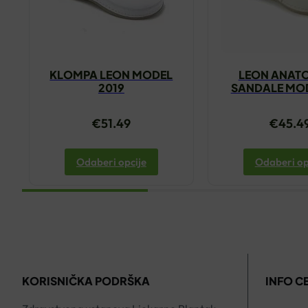
KLOMPA LEON MODEL
LEON ANAT
2019
SANDALE MOD
€
51.49
€
45.4
Odaberi opcije
Odaberi op
KORISNIČKA PODRŠKA
INFO C