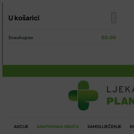
U košarici
Sveukupno
€
0.00
Nema proizvoda u košarici.
KOŠARICA
AKCIJE
ANATOMSKA OBUĆA
SAMOLIJEČENJE
K