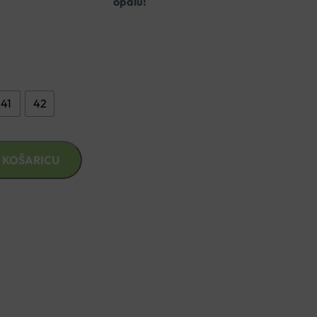
 ortopedsku potporu stopalu!
oj veći
od uobičajenog.
41
42
 KOŠARICU
znad €49,99