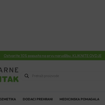
Ostvarite 10% popusta na prvu narudžbu. KLIKNITE OVDJE
Products
search
OZMETIKA
DODACI PREHRANI
MEDICINSKA POMAGALA