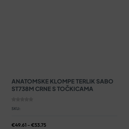
ANATOMSKE KLOMPE TERLIK SABO
ST738M CRNE S TOČKICAMA
SKU:
Raspon
€
49.61
–
€
53.75