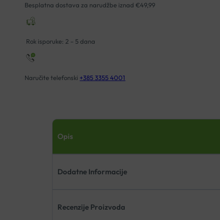
CRNE
Besplatna dostava za narudžbe iznad €49,99
S
TOČKICAMA
količina
Rok isporuke: 2 – 5 dana
Naručite telefonski
+385 3355 4001
Opis
Dodatne Informacije
Recenzije Proizvoda