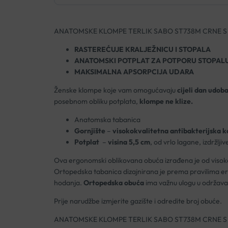
ANATOMSKE KLOMPE TERLIK SABO ST738M CRNE 
RASTEREĆUJE KRALJEŽNICU I STOPALA
ANATOMSKI POTPLAT ZA POTPORU STOPAL
MAKSIMALNA APSORPCIJA UDARA
Ženske klompe koje vam omogućavaju
cijeli dan udoba
posebnom obliku potplata,
klompe ne klize.
Anatomska tabanica
Gornjište
–
visokokvalitetna antibakterijska k
Potplat
–
visina 5,5 cm
, od vrlo lagane, izdržlji
Ova ergonomski oblikovana obuća izrađena je od visokokv
Ortopedska tabanica dizajnirana je prema pravilima ergo
hodanja.
Ortopedska obuća
ima važnu ulogu u održavanju
Prije narudžbe izmjerite gazište i odredite broj obuće.
ANATOMSKE KLOMPE TERLIK SABO ST738M CRNE 