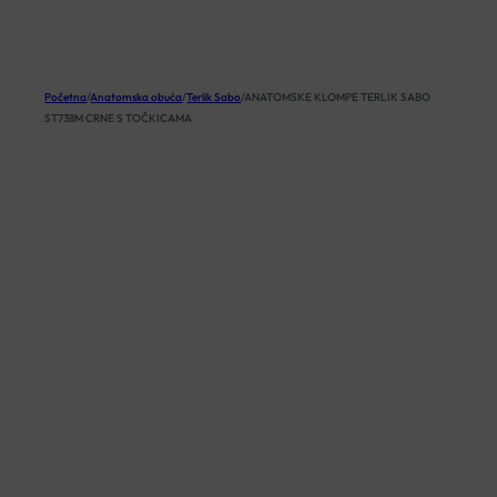
KOŠARICA
Početna
/
Anatomska obuća
/
Terlik Sabo
/
ANATOMSKE KLOMPE TERLIK SABO
ST738M CRNE S TOČKICAMA