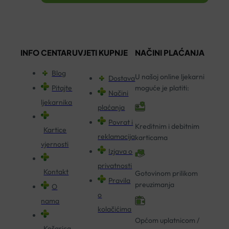
INFO CENTAR
UVJETI KUPNJE
NAČINI PLAĆANJA
Blog
U našoj online ljekarni
Dostava
Pitajte
moguće je platiti:
Načini
ljekarnika
plaćanja
Povrat i
Kreditnim i debitnim
Kartice
reklamacija
karticama
vjernosti
Izjava o
privatnosti
Kontakt
Gotovinom prilikom
Pravila
preuzimanja
O
o
nama
kolačićima
Općom uplatnicom /
Košarica