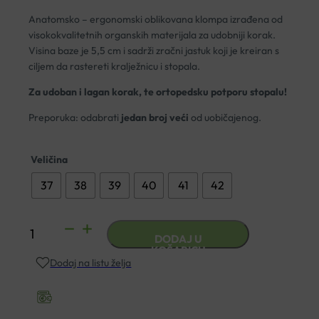
cijena:
Anatomsko – ergonomski oblikovana klompa izrađena od
od
visokokvalitetnih organskih materijala za udobniji korak.
€49.61
Visina baze je 5,5 cm i sadrži zračni jastuk koji je kreiran s
do
ciljem da rastereti kralježnicu i stopala.
€53.75
Za udoban i lagan korak, te ortopedsku potporu stopalu!
Preporuka: odabrati
jedan broj veći
od uobičajenog.
Veličina
37
38
39
40
41
42
ANATOMSKE
DODAJ U
KLOMPE
KOŠARICU
Dodaj na listu želja
TERLIK
SABO
ST738M