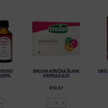
IMMUNO
ENCIAN AFRIČKA ŠLJIVA
URO 
I 50ML
KAPSULE A20
€
10.57
SS
ENCIAN