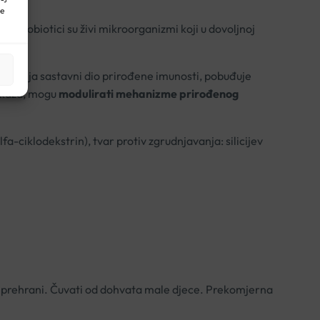
ne
ra
. Probiotici su živi mikroorganizmi koji u dovoljnoj
dstavlja sastavni dio prirođene imunosti, pobuđuje
dokaza, mogu
modulirati mehanizme prirođenog
fa-ciklodekstrin), tvar protiv zgrudnjavanja: silicijev
 prehrani. Čuvati od dohvata male djece. Prekomjerna