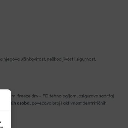
 njegova učinkovitost, neškodljivost i sigurnost.
procesom, freeze dry – FD tehnologijom, osigurava sadržaj
itiranih osoba
, povećava broj i aktivnost dentritičnih
a
oj