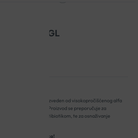
EĆICE A21 JGL
i iznimne kvalitete proizveden od visokopročišćenog alfa
akterijske kulture BB-12. Proizvod se preporučuje za
e, npr. kod terapije antibiotikom, te za osnaživanje
 – glukana i probiotika!