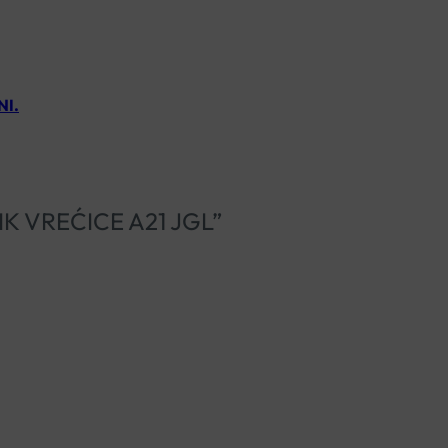
NI.
OTIK VREĆICE A21 JGL”