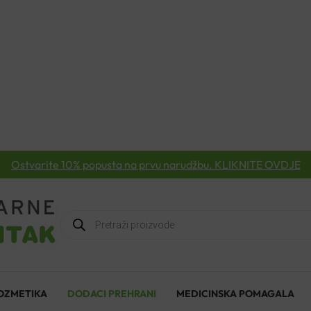
Ostvarite 10% popusta na prvu narudžbu. KLIKNITE OVDJE
Products
search
OZMETIKA
DODACI PREHRANI
MEDICINSKA POMAGALA