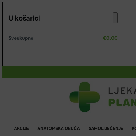
U košarici
Sveukupno
€
0.00
Nema proizvoda u košarici.
KOŠARICA
AKCIJE
ANATOMSKA OBUĆA
SAMOLIJEČENJE
K