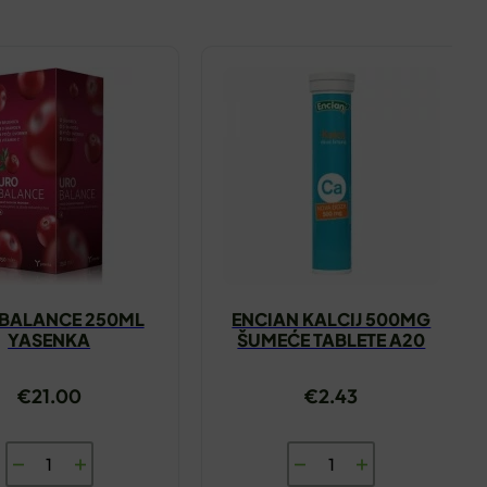
BALANCE 250ML
ENCIAN KALCIJ 500MG
YASENKA
ŠUMEĆE TABLETE A20
€
21.00
€
2.43
URO
ENCIAN