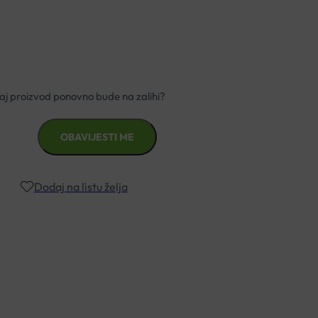
Dodaj na listu želja
znad €49,99