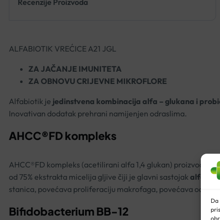
Recenzije Proizvoda
ALFABIOTIK VREĆICE A21 JGL
ZA JAČANJE IMUNITETA
ZA OBNOVU CRIJEVNE MIKROFLORE
Alfabiotik je
jedinstvena kombinacija alfa – glukana i probi
Inovativan dodatak prehrani namijenjen odraslima.
AHCC®FD kompleks
AHCC®FD kompleks (acetilirani alfa 1,4 glukan) proizvodi se i
od 75% ekstrakta micelija gljive čiji je glavni sastojak
alfa – g
stanica, povećava proliferaciju makrofaga, povećava odgovor 
Da 
Bifidobacterium BB-12
pri
obr