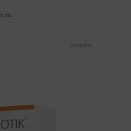
1 JGL
ALFABIOTIK VR
SKU:
C005168
€
54.80
Alfabiotik je dodatak prehran
glukana iz Shiitake gljiva i b
obnavljanje crijevne mikroflor
oslabljenog imuniteta.
Jedinstvena kombinacija alfa