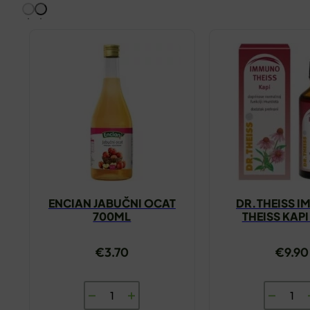
ENCIAN JABUČNI OCAT
DR.THEISS 
700ML
THEISS KAP
€
3.70
€
9.90
ENCIAN
DR.THEI