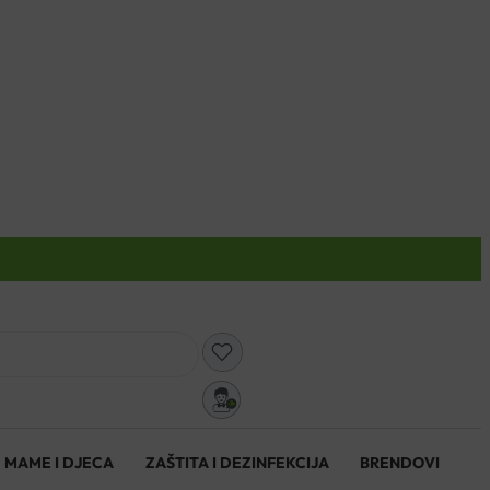
0
MAME I DJECA
ZAŠTITA I DEZINFEKCIJA
BRENDOVI
0