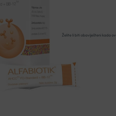
Nema na zalihi
Besplatna dostava za narudžbe i
Rok isporuke: 2 – 5 dana