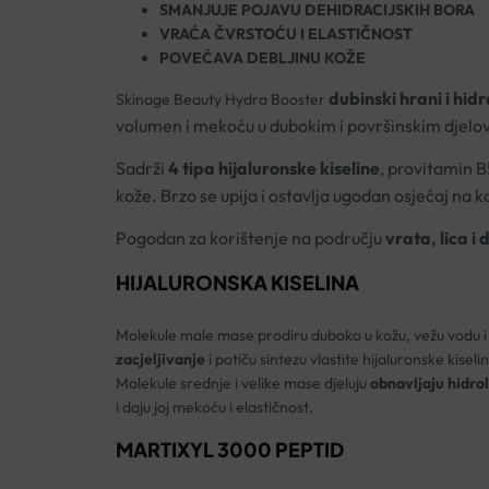
SMANJUJE POJAVU DEHIDRACIJSKIH BORA
VRAĆA ČVRSTOĆU I ELASTIČNOST
POVEĆAVA DEBLJINU KOŽE
dubinski hrani i hidr
Skinage Beauty Hydra Booster
volumen i mekoću u dubokim i površinskim djelo
Sadrži
4 tipa hijaluronske kiseline
, provitamin B
kože. Brzo se upija i ostavlja ugodan osjećaj na ko
Pogodan za korištenje na području
vrata, lica i
HIJALURONSKA KISELINA
Molekule male mase prodiru duboko u kožu, vežu vodu i sp
zacjeljivanje
i potiču sintezu vlastite hijaluronske kiseli
Molekule srednje i velike mase djeluju
obnavljaju hidroli
i daju joj mekoću i elastičnost.
MARTIXYL 3000 PEPTID