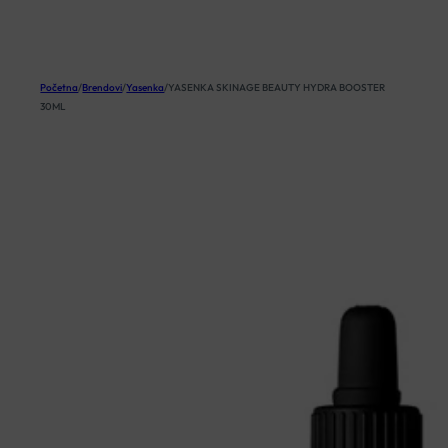
KOŠARICA
Početna
/
Brendovi
/
Yasenka
/
YASENKA SKINAGE BEAUTY HYDRA BOOSTER
30ML