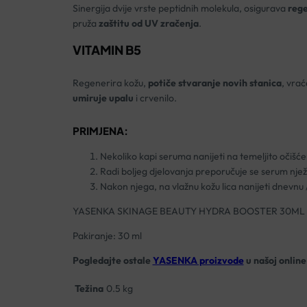
Sinergija dvije vrste peptidnih molekula, osigurava
rege
pruža
zaštitu od UV zračenja
.
VITAMIN B5
Regenerira kožu,
potiče stvaranje novih stanica
, vrać
umiruje upalu
i crvenilo.
PRIMJENA:
Nekoliko kapi seruma nanijeti na temeljito očišćeno
Radi boljeg djelovanja preporučuje se serum njež
Nakon njega, na vlažnu kožu lica nanijeti dnevnu
YASENKA SKINAGE BEAUTY HYDRA BOOSTER 30ML
Pakiranje: 30 ml
Pogledajte ostale
YASENKA proizvode
u našoj online 
Težina
0.5 kg