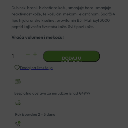
Dubinski hrani i hidratizira kožu, smanjuje bore, smanjuje
reaktivnost kože, te kožu čini mekom i elastičnom. Sadrži 4
tipa hijaluronske kiseline, provitamin B5 i Matrixyl 3000
peptid koji vraća čvrstoću kože. Svi tipovi kože.
Vraća volumen i mekoću
!
YASENKA
DODAJ U
SKINAGE
KOŠARICU
Dodaj na listu želja
BEAUTY
HYDRA
BOOSTER
30ML
Besplatna dostava za narudžbe iznad €49,99
količina
Rok isporuke: 2 – 5 dana