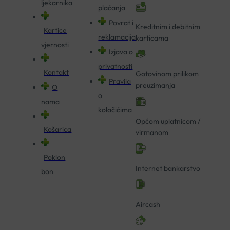
ljekarnika
plaćanja
Povrat i
Kreditnim i debitnim
Kartice
reklamacija
karticama
vjernosti
Izjava o
privatnosti
Kontakt
Gotovinom prilikom
Pravila
preuzimanja
O
o
nama
kolačićima
Općom uplatnicom /
Košarica
virmanom
Poklon
Internet bankarstvo
bon
Aircash