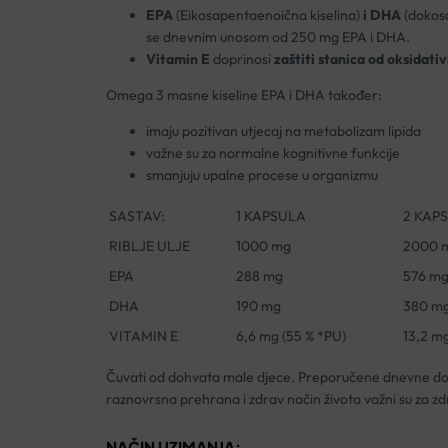
EPA
(Eikosapentaenoična kiselina)
i DHA
(dokosa
se dnevnim unosom od 250 mg EPA i DHA.
Vitamin E
doprinosi
zaštiti stanica od oksidati
Omega 3 masne kiseline EPA i DHA također:
imaju pozitivan utjecaj na metabolizam lipida
važne su za normalne kognitivne funkcije
smanjuju upalne procese u organizmu
SASTAV:
1 KAPSULA
2 KAP
RIBLJE ULJE
1000 mg
2000 
EPA
288 mg
576 m
DHA
190 mg
380 m
VITAMIN E
6,6 mg (55 % *PU)
13,2 mg
Čuvati od dohvata male djece. Preporučene dnevne doze
raznovrsna prehrana i zdrav način života važni su za zdr
NAČIN UZIMANJA: