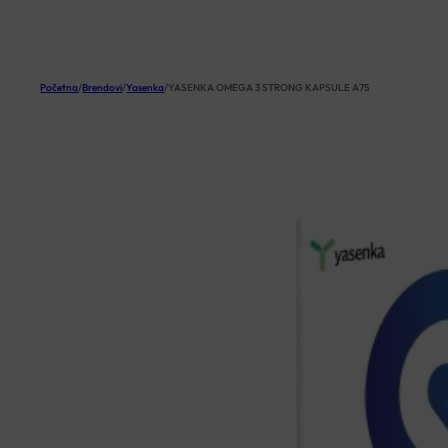
KOŠARICA
Početna
/
Brendovi
/
Yasenka
/
YASENKA OMEGA 3 STRONG KAPSULE A75