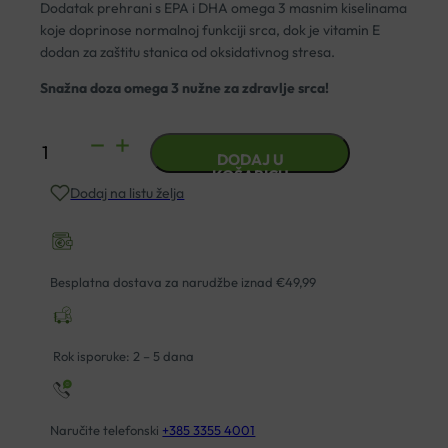
Dodatak prehrani s EPA i DHA omega 3 masnim kiselinama
koje doprinose normalnoj funkciji srca, dok je vitamin E
dodan za zaštitu stanica od oksidativnog stresa.
Snažna doza omega 3 nužne za zdravlje srca!
YASENKA
DODAJ U
OMEGA
KOŠARICU
Dodaj na listu želja
3
STRONG
KAPSULE
A75
Besplatna dostava za narudžbe iznad €49,99
količina
Rok isporuke: 2 – 5 dana
Naručite telefonski
+385 3355 4001