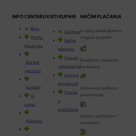
INFO CENTAR
UVJETI KUPNJE
NAČINI PLAĆANJA
Blog
U našoj online ljekarni
Dostava
Pitajte
moguće je platiti:
Načini
ljekarnika
plaćanja
Povrat i
Kreditnim i debitnim
Kartice
reklamacija
karticama
vjernosti
Izjava o
privatnosti
Kontakt
Gotovinom prilikom
Pravila
preuzimanja
O
o
nama
kolačićima
Općom uplatnicom /
Košarica
virmanom