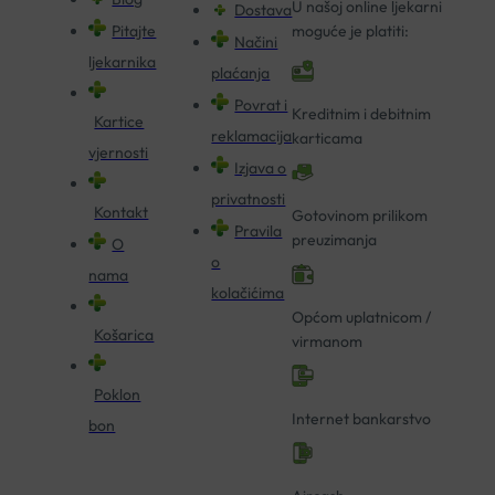
U našoj online ljekarni
Dostava
Pitajte
moguće je platiti:
Načini
ljekarnika
plaćanja
Povrat i
Kreditnim i debitnim
Kartice
reklamacija
karticama
vjernosti
Izjava o
privatnosti
Kontakt
Gotovinom prilikom
Pravila
preuzimanja
O
o
nama
kolačićima
Općom uplatnicom /
Košarica
virmanom
Poklon
Internet bankarstvo
bon