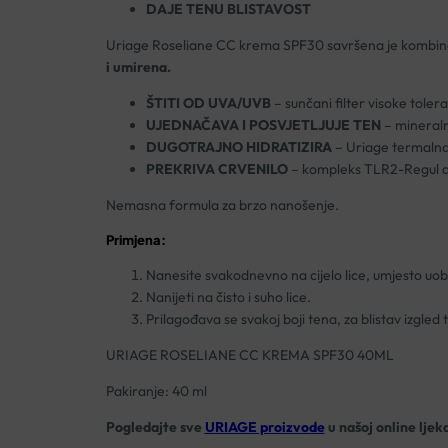
DAJE TENU BLISTAVOST
Uriage Roseliane CC krema SPF30 savršena je kombinacija
i umirena.
ŠTITI OD UVA/UVB
– sunčani filter visoke tole
UJEDNAČAVA I POSVJETLJUJE TEN
– mineralni
DUGOTRAJNO HIDRATIZIRA
– Uriage termalna 
PREKRIVA CRVENILO
– kompleks TLR2-Regul djel
Nemasna formula za brzo nanošenje.
Primjena:
Nanesite svakodnevno na cijelo lice, umjesto uob
Nanijeti na čisto i suho lice.
Prilagođava se svakoj boji tena, za blistav izgled
URIAGE ROSELIANE CC KREMA SPF30 40ML
Pakiranje: 40 ml
Pogledajte sve
URIAGE proizvode
u našoj online ljeka