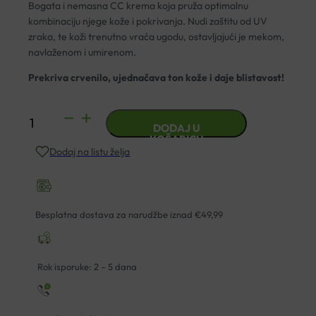
Bogata i nemasna CC krema koja pruža optimalnu
kombinaciju njege kože i pokrivanja. Nudi zaštitu od UV
zraka, te koži trenutno vraća ugodu, ostavljajući je mekom,
navlaženom i umirenom.
Prekriva crvenilo, ujednačava ton kože i daje blistavost!
URIAGE
DODAJ U
ROSELIANE
KOŠARICU
Dodaj na listu želja
CC
KREMA
SPF30
40ML
Besplatna dostava za narudžbe iznad €49,99
količina
Rok isporuke: 2 – 5 dana