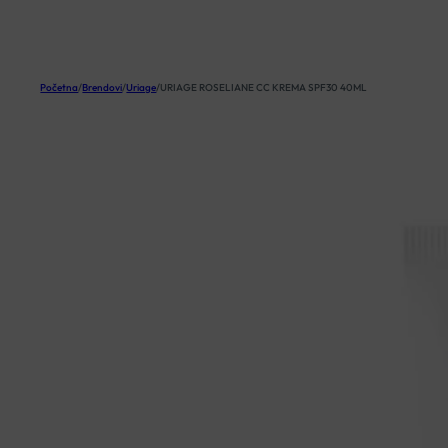
KOŠARICA
Početna
/
Brendovi
/
Uriage
/
URIAGE ROSELIANE CC KREMA SPF30 40ML