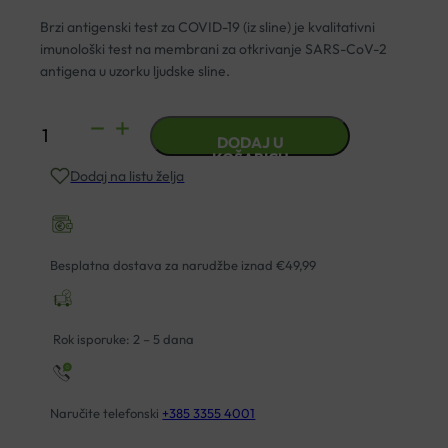
Brzi antigenski test za COVID-19 (iz sline) je kvalitativni
imunološki test na membrani za otkrivanje SARS-CoV-2
antigena u uzorku ljudske sline.
TEST
DODAJ U
SARS-
KOŠARICU
Dodaj na listu želja
COV-
2
RAPID
ORALNI
Besplatna dostava za narudžbe iznad €49,99
BERIGHT
količina
Rok isporuke: 2 – 5 dana
Naručite telefonski
+385 3355 4001