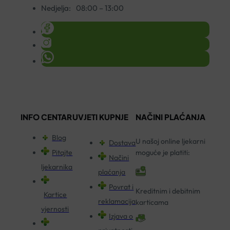
Nedjelja:
08:00 – 13:00
INFO CENTAR
UVJETI KUPNJE
NAČINI PLAĆANJA
Blog
U našoj online ljekarni
Dostava
Pitajte
moguće je platiti:
Načini
ljekarnika
plaćanja
Povrat i
Kreditnim i debitnim
Kartice
reklamacija
karticama
vjernosti
Izjava o