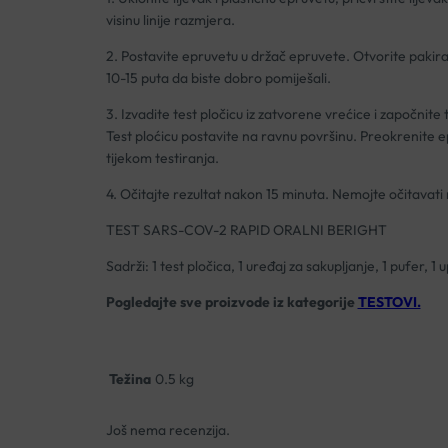
visinu linije razmjera.
2. Postavite epruvetu u držač epruvete. Otvorite pakiran
10-15 puta da biste dobro pomiješali.
3. Izvadite test pločicu iz zatvorene vrećice i započnit
Test ploćicu postavite na ravnu površinu. Preokrenite e
tijekom testiranja.
4. Očitajte rezultat nakon 15 minuta. Nemojte očitavati
TEST SARS-COV-2 RAPID ORALNI BERIGHT
Sadrži: 1 test pločica, 1 uređaj za sakupljanje, 1 pufer, 1
Pogledajte sve proizvode iz kategorije
TESTOVI.
Težina
0.5 kg
Još nema recenzija.