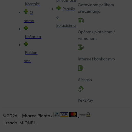
privatnosti
Kontakt
Gotovinom prilikom
Pravila
preuzimanja
O
o
nama
kolačićima
Općom uplatnicom /
Košarica
virmanom
Poklon
Internet bankarstvo
bon
Aircash
KeksPay
© 2026. Ljekarne Plantak
| Izrada:
MIDNEL