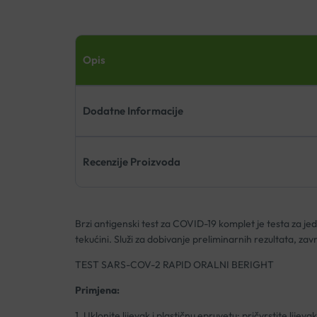
Opis
Dodatne Informacije
Recenzije Proizvoda
Brzi antigenski test za COVID-19 komplet je testa za j
tekućini. Služi za dobivanje preliminarnih rezultata, zav
TEST SARS-COV-2 RAPID ORALNI BERIGHT
Primjena:
1. Uklonite lijevak i plastičnu epruvetu; pričvrstite lije