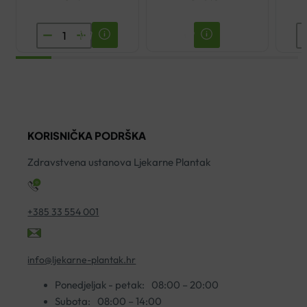
BRZI
B
SARS-
S
COV2
C
COVID
A
ANTIGEN
T
TEST
S
KORISNIČKA PODRŠKA
BOSON
ko
količina
Zdravstvena ustanova Ljekarne Plantak
+385 33 554 001
info@ljekarne-plantak.hr
Ponedjeljak - petak:
08:00 – 20:00
Subota:
08:00 – 14:00