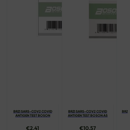
BRZI SARS-COV2 COVID
BRZI SARS-COV2 COVID
BRZI
ANTIGEN TEST BOSON
ANTIGEN TEST BOSON A5
€
2.41
€
10.57