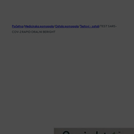
KOŠARICA
Početna
/
Medicinska pomagala
/
Ostala pomagala
/
Testovi - ostali
/
TEST SARS-
COV-2 RAPID ORALNI BERIGHT