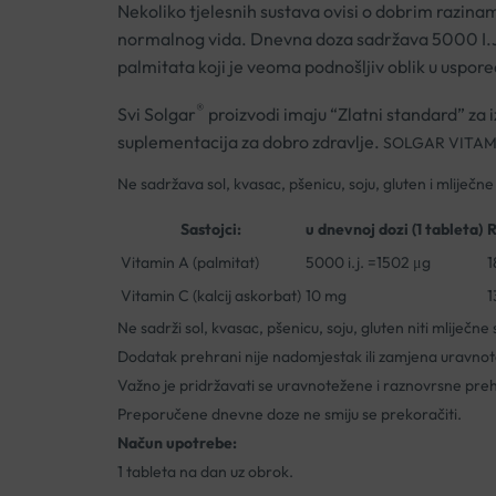
Nekoliko tjelesnih sustava ovisi o dobrim razinam
normalnog vida. Dnevna doza sadržava 5000 I.J. 
palmitata koji je veoma podnošljiv oblik u uspored
®
Svi Solgar
proizvodi imaju “Zlatni standard” za 
suplementacija za dobro zdravlje.
SOLGAR VITAMIN 
Ne sadržava sol, kvasac, pšenicu, soju, gluten i mliječ
Sastojci:
u dnevnoj dozi (1 tableta)
Vitamin A (palmitat)
5000 i.j. =1502 μg
1
Vitamin C (kalcij askorbat)
10 mg
1
Ne sadrži sol, kvasac, pšenicu, soju, gluten niti mliječ
Dodatak prehrani nije nadomjestak ili zamjena uravnot
Važno je pridržavati se uravnotežene i raznovrsne preh
Preporučene dnevne doze ne smiju se prekoračiti.
Načun upotrebe:
1 tableta na dan uz obrok.