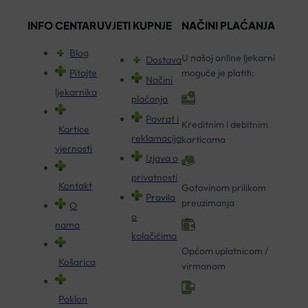
INFO CENTAR
UVJETI KUPNJE
NAČINI PLAĆANJA
Blog
U našoj online ljekarni
Dostava
Pitajte
moguće je platiti:
Načini
ljekarnika
plaćanja
Povrat i
Kreditnim i debitnim
Kartice
reklamacija
karticama
vjernosti
Izjava o
privatnosti
Kontakt
Gotovinom prilikom
Pravila
preuzimanja
O
o
nama
kolačićima
Općom uplatnicom /
Košarica
virmanom
Poklon