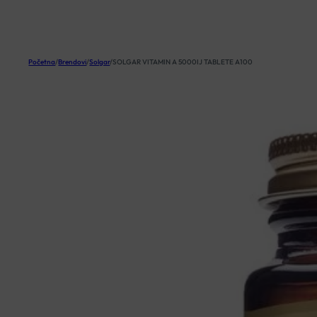
KOŠARICA
Početna
/
Brendovi
/
Solgar
/
SOLGAR VITAMIN A 5000IJ TABLETE A100