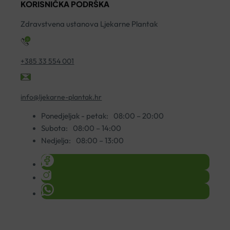
KORISNIČKA PODRŠKA
KAPSULE
ko
A30
Zdravstvena ustanova Ljekarne Plantak
količina
+385 33 554 001
info@ljekarne-plantak.hr
Ponedjeljak - petak:
08:00 – 20:00
Subota:
08:00 – 14:00
Nedjelja:
08:00 – 13:00