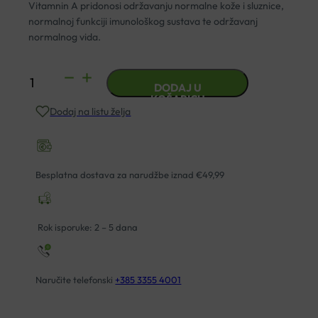
Vitamnin A pridonosi održavanju normalne kože i sluznice,
normalnoj funkciji imunološkog sustava te održavanj
normalnog vida.
SOLGAR
DODAJ U
VITAMIN
KOŠARICU
Dodaj na listu želja
A
5000IJ
TABLETE
A100
Besplatna dostava za narudžbe iznad €49,99
količina
Rok isporuke: 2 – 5 dana
Naručite telefonski
+385 3355 4001