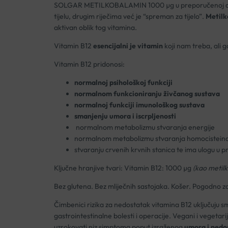
SOLGAR METILKOBALAMIN 1000 µg u preporučenoj dnevn
tijelu, drugim riječima već je “spreman za tijelo”.
Metilk
aktivan oblik tog vitamina.
Vitamin B12
esencijalni je vitamin
koji nam treba, ali g
Vitamin B12 pridonosi:
normalnoj psihološkoj funkciji
normalnom funkcioniranju živčanog sustava
normalnoj funkciji imunološkog sustava
smanjenju umora i iscrpljenosti
normalnom metabolizmu stvaranja energije
normalnom metabolizmu stvaranja homocistein
stvaranju crvenih krvnih stanica te ima ulogu u pr
Ključne hranjive tvari: Vitamin B12: 1000 µg
(kao metil
Bez glutena. Bez mliječnih sastojaka. Košer. Pogodno z
Čimbenici rizika za nedostatak vitamina B12 uključuju s
gastrointestinalne bolesti i operacije. Vegani i vegetari
uzrokovati niz simptoma poput izraženog
umora i nedost