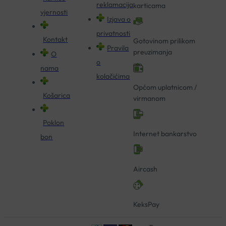
reklamacija
karticama
vjernosti
Izjava o
privatnosti
Kontakt
Gotovinom prilikom
Pravila
preuzimanja
O
o
nama
kolačićima
Općom uplatnicom /
Košarica
virmanom
Poklon
Internet bankarstvo
bon
Aircash
KeksPay