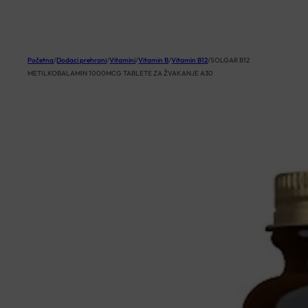
KOŠARICA
Početna
/
Dodaci prehrani
/
Vitamini
/
Vitamin B
/
Vitamin B12
/
SOLGAR B12
METILKOBALAMIN 1000MCG TABLETE ZA ŽVAKANJE A30