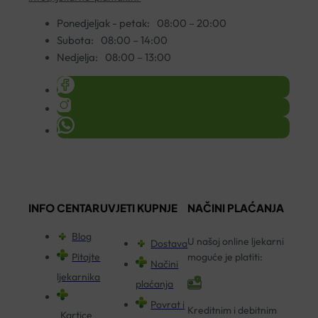
Ponedjeljak - petak:
08:00 – 20:00
Subota:
08:00 – 14:00
Nedjelja:
08:00 – 13:00
INFO CENTAR
UVJETI KUPNJE
NAČINI PLAĆANJA
Blog
U našoj online ljekarni
Dostava
Pitajte
moguće je platiti:
Načini
ljekarnika
plaćanja
Povrat i
Kreditnim i debitnim
Kartice