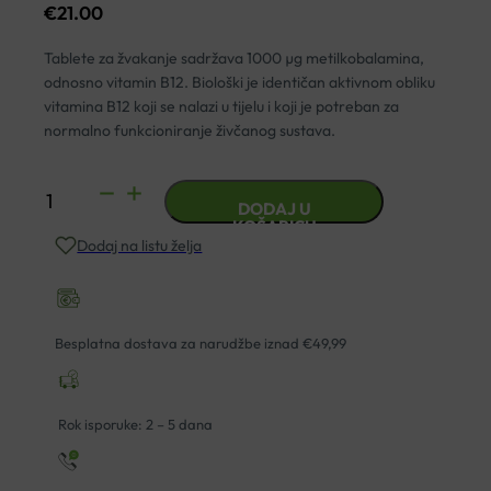
€
21.00
Tablete za žvakanje sadržava 1000 µg metilkobalamina,
odnosno vitamin B12. Biološki je identičan aktivnom obliku
vitamina B12 koji se nalazi u tijelu i koji je potreban za
normalno funkcioniranje živčanog sustava.
SOLGAR
DODAJ U
B12
KOŠARICU
Dodaj na listu želja
METILKOBALAMIN
1000MCG
TABLETE
ZA
Besplatna dostava za narudžbe iznad €49,99
ŽVAKANJE
A30
količina
Rok isporuke: 2 – 5 dana