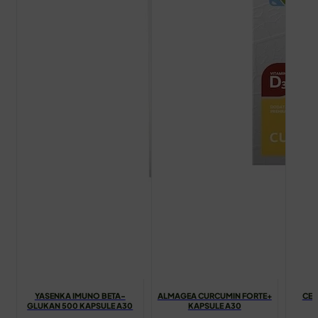
YASENKA IMUNO BETA-
ALMAGEA CURCUMIN FORTE+
CEN
GLUKAN 500 KAPSULE A30
KAPSULE A30