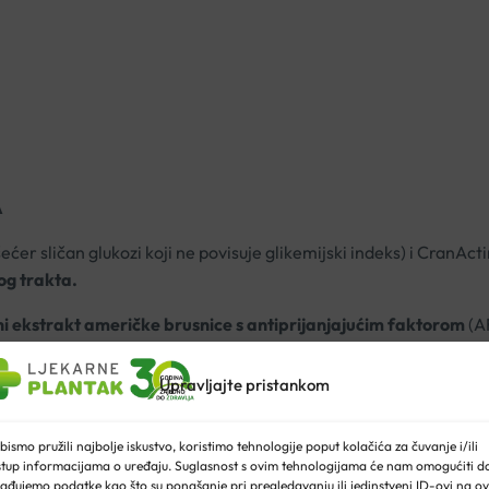
A
 sličan glukozi koji ne povisuje glikemijski indeks) i CranActi
nog trakta.
i ekstrakt američke brusnice s antiprijanjajućim faktorom
(A
hanizam koji
blokira vezanje bakterije
Escherichia coli (E.coli
 se kasnije normalnim mokrenjem uklanja iz organizma. Kombinac
Upravljajte pristankom
a.
bismo pružili najbolje iskustvo, koristimo tehnologije poput kolačića za čuvanje i/ili
boratoriju AF™ (faktor protiv prianjanja).
stup informacijama o uređaju. Suglasnost s ovim tehnologijama će nam omogućiti d
ađujemo podatke kao što su ponašanje pri pregledavanju ili jedinstveni ID-ovi na ov