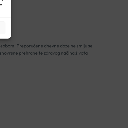
ne
om osobom. Preporučene dnevne doze ne smiju se
aznovrsne prehrane te zdravog načina života