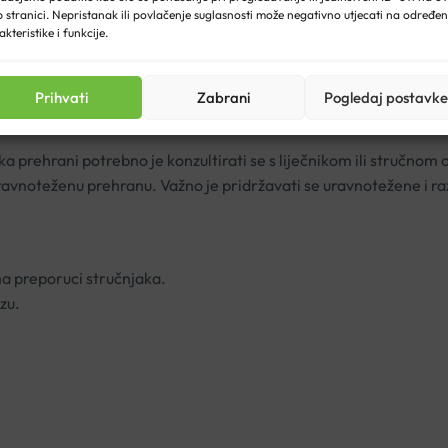
Količina pri serviranju
:
 stranici. Nepristanak ili povlačenje suglasnosti može negativno utjecati na određe
akteristike i funkcije.
1000 mg
on)
400 mg
Prihvati
Zabrani
Pogledaj postavke
30 mg
a prehrani potrebno je konzultirati se s liječnikom ili stručn
uravnoteženu prehranu. Važno je pridržavati se uravnotežene i r
ma preporuci stručnjaka.
ozu
.