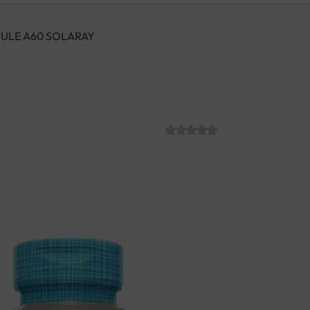
ULE A60 SOLARAY
D-MANOZA CR
SOLARAY
SKU:
C007341
€
39.91
Kombinacija D-manoze i proant
djelovanje protiv adhezije ba
ZDRAVLJE MOKRAĆNOG S