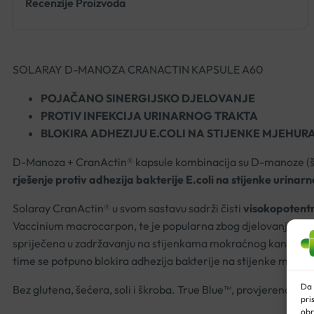
Recenzije Proizvoda
SOLARAY D-MANOZA CRANACTIN KAPSULE A60
POJAČANO SINERGIJSKO DJELOVANJE
PROTIV INFEKCIJA URINARNOG TRAKTA
BLOKIRA ADHEZIJU E.COLI NA STIJENKE MJEHUR
D-Manoza + CranActin® kapsule kombinacija su D-manoze (šećer
rješenje protiv adhezija bakterije E.coli na stijenke urinar
Solaray CranActin® u svom sastavu sadrži čisti
visokopotentn
Vaccinium macrocarpon, te je popularna zbog djelovanja me
spriječena u zadržavanju na stijenkama mokraćnog kanala, te
time se potpuno blokira adhezija bakterije na stijenke mjehur
Da 
Bez glutena, šećera, soli i škroba. True Blue™, provjereno u la
pri
obr