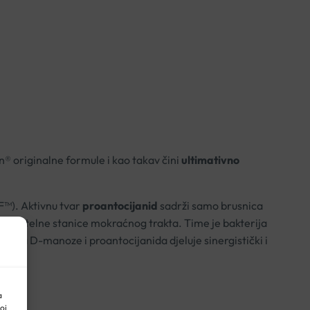
n® originalne formule i kao takav čini
ultimativno
F™). Aktivnu tvar
proantocijanid
sadrži samo brusnica
) za epitelne stanice mokraćnog trakta. Time je bakterija
ija D-manoze i proantocijanida djeluje sinergistički i
a
oj