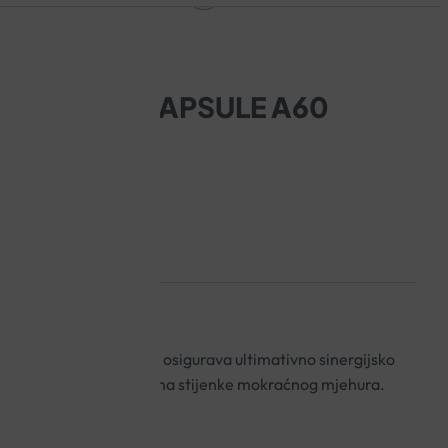
ANACTIN KAPSULE A60
ocijanida iz brusnice osigurava ultimativno sinergijsko
kterije Escherichia coli na stijenke mokraćnog mjehura.
USTAVA.