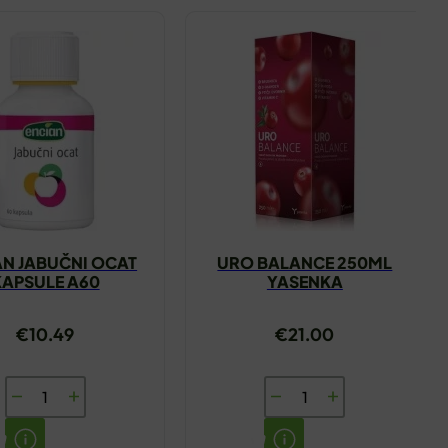
AN JABUČNI OCAT
URO BALANCE 250ML
KAPSULE A60
YASENKA
€
10.49
€
21.00
ENCIAN
URO
JABUČNI
BALANCE