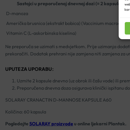
Sastojci u preporučenoj dnevnoj dozi (= 2 kapsule):
web
kar
D-manoza
Američka brusnica (ekstrakt bobica) (Vaccinium macrocarp
Vitamin C (L-askorbinska kiselina)
Ne preporuča se uzimati s medvjetkom. Prije uzimanja dodatk
prekoračiti. Dodatak prehrani nije zamjena niti zamjena za 
UPUTE ZA UPORABU:
Uzmite 2 kapsule dnevno (uz obrok ili čašu vode) ili pre
Preporučena dnevna doza osigurava klinički ispitanu d
SOLARAY CRANACTIN D-MANNOSE KAPSULE A60
Količina: 60 kapsula
Pogledajte
SOLARAY proizvode
u online ljekarni Plantak.