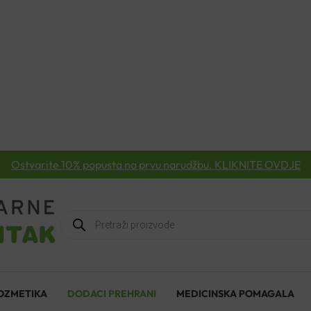
Ostvarite 10% popusta na prvu narudžbu. KLIKNITE OVDJE
Products
search
OZMETIKA
DODACI PREHRANI
MEDICINSKA POMAGALA