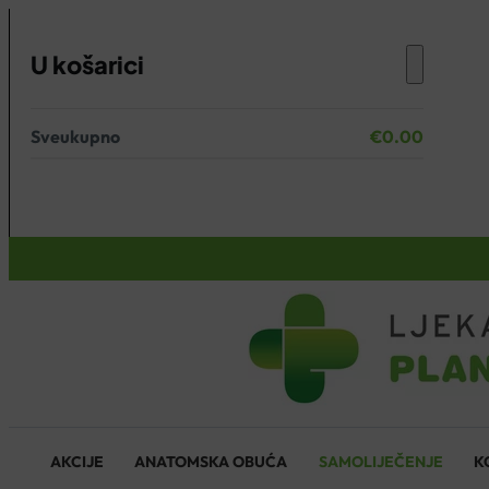
U košarici
Sveukupno
€
0.00
Nema proizvoda u košarici.
KOŠARICA
AKCIJE
ANATOMSKA OBUĆA
SAMOLIJEČENJE
K