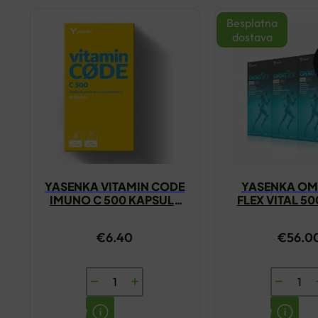
Besplatna
dostava
YASENKA VITAMIN CODE
YASENKA OM
IMUNO C 500 KAPSULE
FLEX VITAL 5
A30
GRATI
€
6.40
€
56.0
YASENKA
YASENK
VITAMIN
OMNIFL