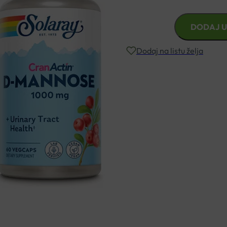
D-
DODAJ U
MANOZA
CRANACTIN
Dodaj na listu želja
KAPSULE
A60
SOLARAY
Besplatna dostava za narudžbe i
količina
Rok isporuke: 2 – 5 dana
Naručite telefonski
+385 3355 400