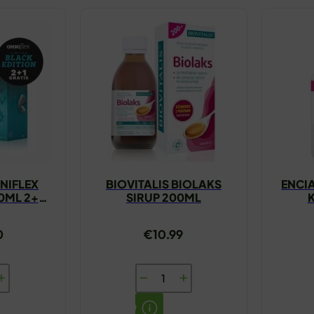
NIFLEX
BIOVITALIS BIOLAKS
ENCI
00ML 2+1
SIRUP 200ML
S
0
€
10.99
A
BIOVITALIS
EX
BIOLAKS