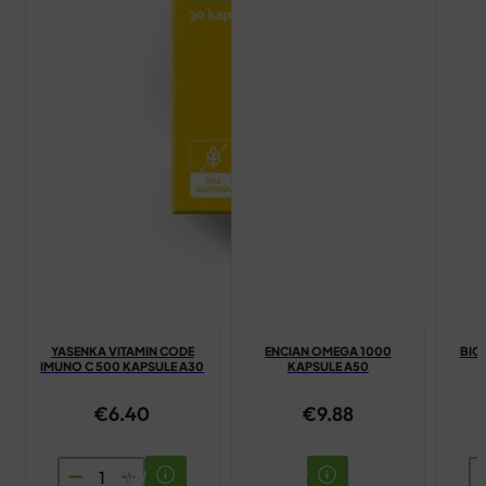
YASENKA VITAMIN CODE
ENCIAN OMEGA 1000
BIOV
IMUNO C 500 KAPSULE A30
KAPSULE A50
€
6.40
€
9.88
YASENKA
B