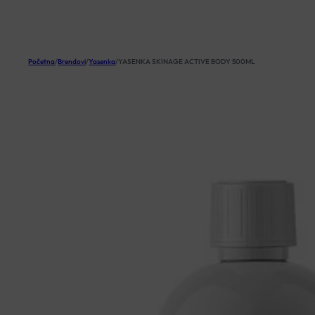
KOŠARICA
Početna
/
Brendovi
/
Yasenka
/
YASENKA SKINAGE ACTIVE BODY 500ML