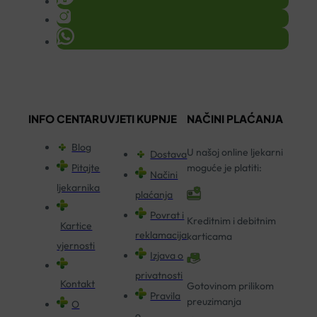
INFO CENTAR
UVJETI KUPNJE
NAČINI PLAĆANJA
Blog
U našoj online ljekarni
Dostava
Pitajte
moguće je platiti:
Načini
ljekarnika
plaćanja
Povrat i
Kreditnim i debitnim
Kartice
reklamacija
karticama
vjernosti
Izjava o
privatnosti
Kontakt
Gotovinom prilikom
Pravila
preuzimanja
O
o