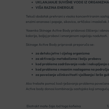
UKLANJANJE SUVIŠNE VODE IZ ORGANIZMA
VIŠA RAZINA ENERGIJE
Tekući dodatak prehrani s visoko koncentriranim sastojci
enzimi ananasa i papaje, sikavica, artičoka i maslačak. P
Yasenka Skinage Active Body pridonosi čišćenju i obnovi
kalorija, boljoj probavi i smanjenom osjećaju nadutosti.
Skinage Active Body pripravak preporuča se:
za detoks jetre i cijelog organizma
za aktivaciju metabolizma i bolju probavu
kod problema zadržavanja vode i nakupljanja c
kod problema s masnim naslagama na području
za povećanje učinkovitosti vježbanja i brže gu
Ako trebate pomoć kod rješavanja problema povećane
Active body donosi kombinaciju sastojaka koji omoguću
Ekstrakt mate čaja /od toga kofeina
1