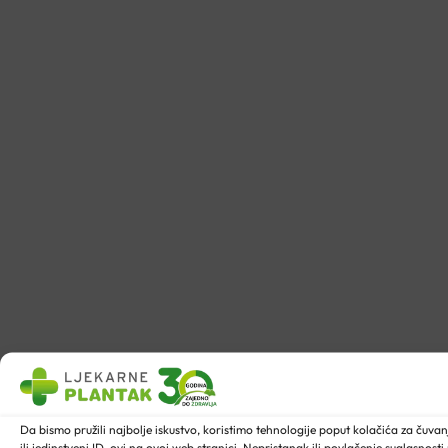
Da bismo pružili najbolje iskustvo, koristimo tehnologije poput kolačića za ču
ili jedinstveni ID-ovi na ovoj web stranici. Nepristanak ili povlačenje suglasnost