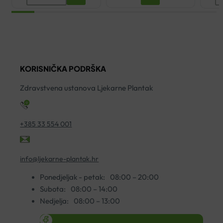
VITAMIN
A
CODE
F
IMUNO
2
C
ko
500
KORISNIČKA PODRŠKA
KAPSULE
A30
Zdravstvena ustanova Ljekarne Plantak
količina
+385 33 554 001
info@ljekarne-plantak.hr
Ponedjeljak - petak:
08:00 – 20:00
Subota:
08:00 – 14:00
Nedjelja:
08:00 – 13:00