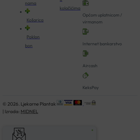
nama
kolačićima
Općom uplatnicom /
Košarica
virmanom
Poklon
Internet bankarstvo
bon
Aircash
KeksPay
© 2026. Ljekarne Plantak
| Izrada:
MIDNEL