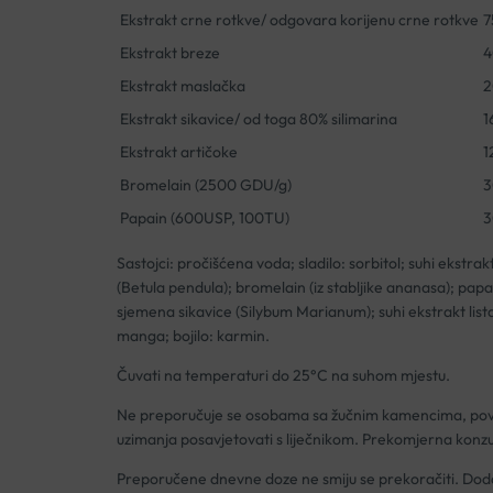
Ekstrakt crne rotkve/ odgovara korijenu crne rotkve
7
Ekstrakt breze
4
Ekstrakt maslačka
2
Ekstrakt sikavice/ od toga 80% silimarina
1
Ekstrakt artičoke
1
Bromelain (2500 GDU/g)
3
Papain (600USP, 100TU)
3
Sastojci: pročišćena voda; sladilo: sorbitol; suhi ekstra
(Betula pendula); bromelain (iz stabljike ananasa); papa
sjemena sikavice (Silybum Marianum); suhi ekstrakt lista 
manga; bojilo: karmin.
Čuvati na temperaturi do 25°C na suhom mjestu.
Ne preporučuje se osobama sa žučnim kamencima, poviše
uzimanja posavjetovati s liječnikom. Prekomjerna konzu
Preporučene dnevne doze ne smiju se prekoračiti. Doda