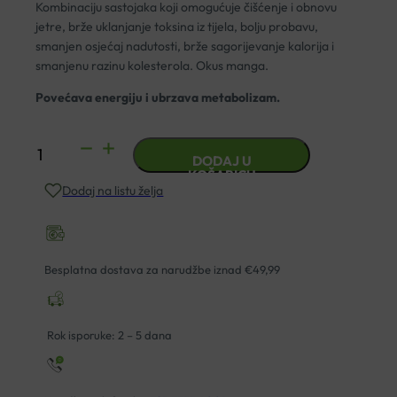
Kombinaciju sastojaka koji omogućuje čišćenje i obnovu
jetre, brže uklanjanje toksina iz tijela, bolju probavu,
smanjen osjećaj nadutosti, brže sagorijevanje kalorija i
smanjenu razinu kolesterola. Okus manga.
Povećava energiju i ubrzava metabolizam.
YASENKA
DODAJ U
SKINAGE
KOŠARICU
Dodaj na listu želja
ACTIVE
BODY
500ML
količina
Besplatna dostava za narudžbe iznad €49,99
Rok isporuke: 2 – 5 dana