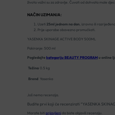
života važni su za zdravlje. Čuvati od dohvata male djec
NAČIN UZIMANJA:
Uzeti
25ml jednom na dan
, izravno ili razrijeđe
Prije uporabe obavezno promućkati.
YASENKA SKINAGE ACTIVE BODY 500ML
Pakiranje: 500 ml
Pogledajte
kategoriju BEAUTY PROGRAM
u online l
Težina
0.5 kg
Brend
Yasenka
Još nema recenzija.
Budite prvi koji će recenzirati “YASENKA SK
Morate biti
prijavljeni
da biste objavili recenziju.