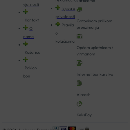
karticama
vjernosti
Izjava o
privatnosti
Kontakt
Gotovinom prilikom
Pravila
preuzimanja
O
o
nama
kolačićima
Općom uplatnicom /
Košarica
virmanom
Poklon
Internet bankarstvo
bon
Aircash
KeksPay