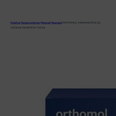
KOŠARICA
Početna
/
Dodaci prehrani
/
Minerali
/
Magnezij
/
ORTHOMOL IMMUN BOČICE ZA
JAČANJE IMUNITETA 7 DOZA