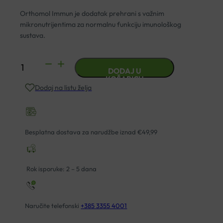
Orthomol Immun je dodatak prehrani s važnim
mikronutrijentima za normalnu funkciju imunološkog
sustava.
ORTHOMOL
DODAJ U
IMMUN
KOŠARICU
Dodaj na listu želja
BOČICE
ZA
JAČANJE
IMUNITETA
Besplatna dostava za narudžbe iznad €49,99
7
DOZA
količina
Rok isporuke: 2 – 5 dana
Naručite telefonski
+385 3355 4001