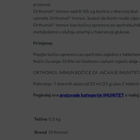
proizvod.
Orthomol® Immun sadrži 165 μg biotina u dnevnoj dozi. Ako
uzimate Orthomol® Immun, budući da biotin može utjecat
Orthomol® Immun kao bočica spremna za upotrebu/tablete 
metabolizma u slučaju smetnji u toleranciji glukoze.
Primjena:
Popijte bočicu spremnu za upotrebu zajedno s tabletama
Način čuvanja: Držite na hladnom i suhom mjestu dalje o
ORTHOMOL IMMUN BOČICE ZA JAČANJE IMUNITET
Pakiranje: 7 dnevnih doza od 20 ml (23 g) plus 2 tablete 
Pogledaj sve
proizvode kategorije IMUNITET
u našoj 
Težina
0.5 kg
Brend
Orthomol