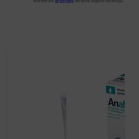
Morate biti
prijavljeni
da biste objavili recenziju.