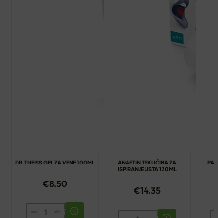
DR.THEISS GEL ZA VENE 100ML
ANAFTIN TEKUĆINA ZA
PAS
ISPIRANJE USTA 120ML
€
8.50
€
14.35
DR.THEISS
ANAFTIN
P