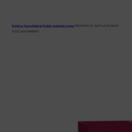
KOŠARICA
Početna
/
Samoliječenje
/
Kašalj, prehlada i gripa
/
PROPOMUCIL PASTILE ŠUMSKO
VOĆE A24 HERBIKO