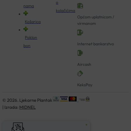
o
nama
kolačićima
Općom uplatnicom /
Košarica
virmanom
Poklon
Internet bankarstvo
bon
Aircash
KeksPay
© 2026. Ljekarne Plantak
| Izrada:
MIDNEL