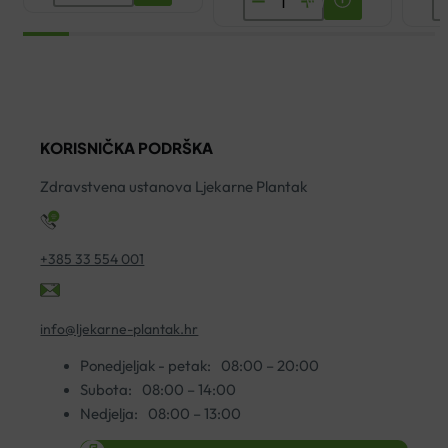
GEL
TEKUĆINA
Z
ZA
ZA
Z
VENE
ISPIRANJE
L
100ML
USTA
W
količina
120ML
7
KORISNIČKA PODRŠKA
količina
ko
Zdravstvena ustanova Ljekarne Plantak
+385 33 554 001
info@ljekarne-plantak.hr
Ponedjeljak - petak:
08:00 – 20:00
Subota:
08:00 – 14:00
Nedjelja:
08:00 – 13:00