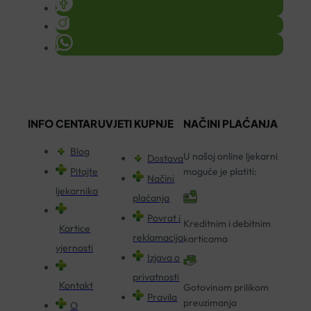
INFO CENTAR
UVJETI KUPNJE
NAČINI PLAĆANJA
Blog
U našoj online ljekarni
Dostava
Pitajte
moguće je platiti:
Načini
ljekarnika
plaćanja
Povrat i
Kreditnim i debitnim
Kartice
reklamacija
karticama
vjernosti
Izjava o
privatnosti
Kontakt
Gotovinom prilikom
Pravila
preuzimanja
O