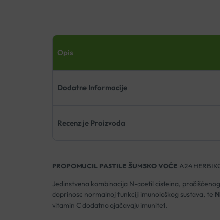
Opis
Dodatne Informacije
Recenzije Proizvoda
PROPOMUCIL PASTILE ŠUMSKO VOĆE
A24 HERBIK
Jedinstvena kombinacija N-acetil cisteina, pročišćenog 
doprinose normalnoj funkciji imunološkog sustava, te
N
vitamin C dodatno ojačavaju imunitet.