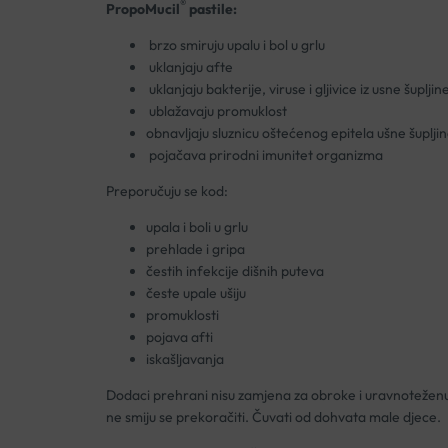
®
PropoMucil
pastile:
brzo smiruju upalu i bol u grlu
uklanjaju afte
uklanjaju bakterije, viruse i gljivice iz usne šupljin
ublažavaju promuklost
obnavljaju sluznicu oštećenog epitela ušne šuplji
pojačava prirodni imunitet organizma
Preporučuju se kod:
upala i boli u grlu
prehlade i gripa
čestih infekcije dišnih puteva
česte upale ušiju
promuklosti
pojava afti
iskašljavanja
Dodaci prehrani nisu zamjena za obroke i uravnoteženu
ne smiju se prekoračiti. Čuvati od dohvata male djece.