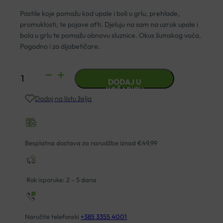
Pastile koje pomažu kod upale i boli u grlu, prehlade,
promuklosti, te pojave
afti. Djeluju na sam na uzrok upale i
bola u grlu te pomažu obnovu sluznice. Okus šumskog voća.
Pogodno i za dijabetičare.
PROPOMUCIL
DODAJ U
PASTILE
KOŠARICU
Dodaj na listu želja
ŠUMSKO
VOĆE
A24
HERBIKO
Besplatna dostava za narudžbe iznad €49,99
količina
Rok isporuke: 2 – 5 dana
Naručite telefonski
+385 3355 4001