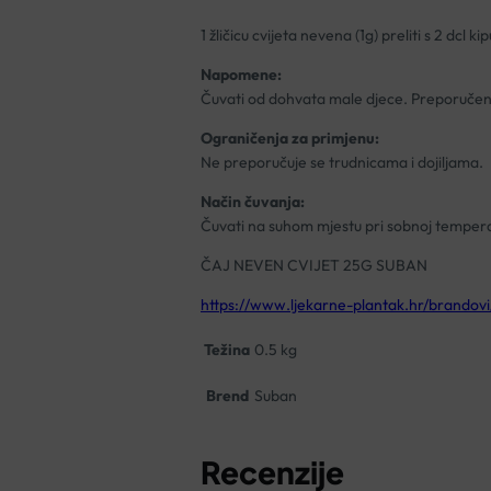
1 žličicu cvijeta nevena (1g) preliti s 2 dcl
Napomene:
Čuvati od dohvata male djece. Preporučene
Ograničenja za primjenu:
Ne preporučuje se trudnicama i dojiljama.
Način čuvanja:
Čuvati na suhom mjestu pri sobnoj tempera
ČAJ NEVEN CVIJET 25G SUBAN
https://www.ljekarne-plantak.hr/brandovi
Težina
0.5 kg
Brend
Suban
Recenzije