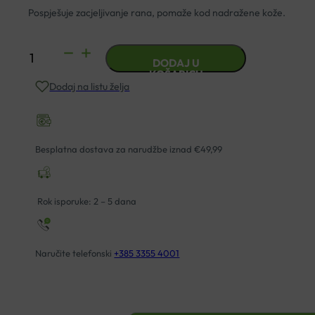
Pospješuje zacjeljivanje rana, pomaže kod nadražene kože.
ČAJ
DODAJ U
NEVEN
KOŠARICU
Dodaj na listu želja
CVIJET
25G
SUBAN
količina
Besplatna dostava za narudžbe iznad €49,99
Rok isporuke: 2 – 5 dana
Naručite telefonski
+385 3355 4001