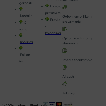
vjernosti
Izjava o
privatnosti
Kontakt
Gotovinom prilikom
Pravila
preuzimanja
O
o
nama
kolačićima
Općom uplatnicom /
Košarica
virmanom
Poklon
Internet bankarstvo
bon
Aircash
KeksPay
© 2026. Ljekarne Plantak