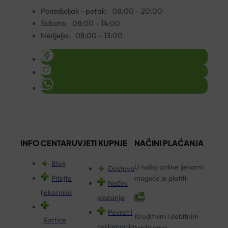
Ponedjeljak - petak:
08:00 – 20:00
Subota:
08:00 – 14:00
Nedjelja:
08:00 – 13:00
INFO CENTAR
UVJETI KUPNJE
NAČINI PLAĆANJA
Blog
U našoj online ljekarni
Dostava
Pitajte
moguće je platiti:
Načini
ljekarnika
plaćanja
Povrat i
Kreditnim i debitnim
Kartice
reklamacija
karticama