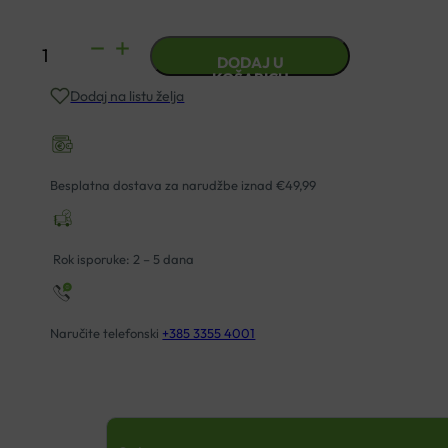
ORLIMAN
DODAJ U
DNEVNI
KOŠARICU
Dodaj na listu želja
HALLUX
VALGUS
KOREKTOR
količina
Besplatna dostava za narudžbe iznad €49,99
Rok isporuke: 2 – 5 dana
Naručite telefonski
+385 3355 4001