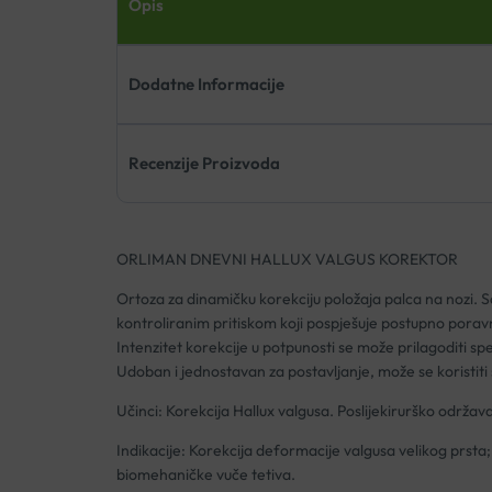
Opis
Dodatne Informacije
Recenzije Proizvoda
ORLIMAN DNEVNI HALLUX VALGUS KOREKTOR
Ortoza za dinamičku korekciju položaja palca na nozi. Sas
kontroliranim pritiskom koji pospješuje postupno porav
Intenzitet korekcije u potpunosti se može prilagoditi s
Udoban i jednostavan za postavljanje, može se koristiti 
Učinci: Korekcija Hallux valgusa. Poslijekirurško održa
Indikacije: Korekcija deformacije valgusa velikog prs
biomehaničke vuče tetiva.