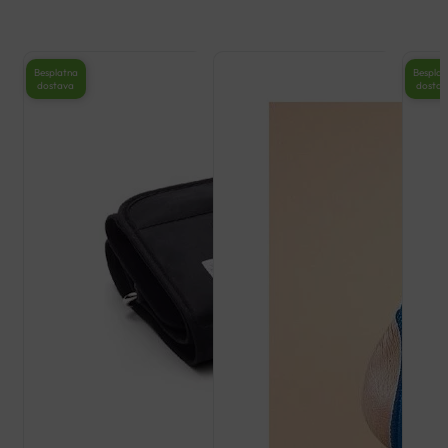
Besplatna
Besplat
dostava
dosta