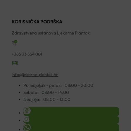
količina
ko
KORISNIČKA PODRŠKA
Zdravstvena ustanova Ljekarne Plantak
+385 33 554 001
info@ljekarne-plantak.hr
Ponedjeljak - petak:
08:00 – 20:00
Subota:
08:00 – 14:00
Nedjelja:
08:00 – 13:00