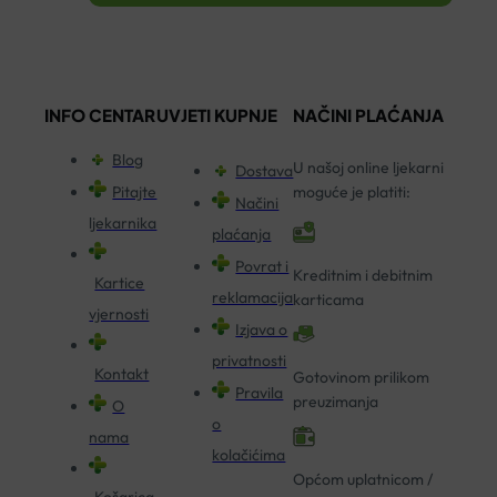
INFO CENTAR
UVJETI KUPNJE
NAČINI PLAĆANJA
Blog
U našoj online ljekarni
Dostava
Pitajte
moguće je platiti:
Načini
ljekarnika
plaćanja
Povrat i
Kreditnim i debitnim
Kartice
reklamacija
karticama
vjernosti
Izjava o
privatnosti
Kontakt
Gotovinom prilikom
Pravila
preuzimanja
O
o
nama
kolačićima
Općom uplatnicom /
Košarica