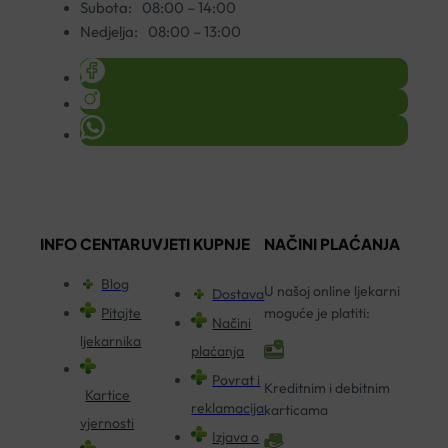
Subota:
08:00 – 14:00
Nedjelja:
08:00 – 13:00
INFO CENTAR
UVJETI KUPNJE
NAČINI PLAĆANJA
Blog
U našoj online ljekarni
Dostava
Pitajte
moguće je platiti:
Načini
ljekarnika
plaćanja
Povrat i
Kreditnim i debitnim
Kartice
reklamacija
karticama
vjernosti
Izjava o