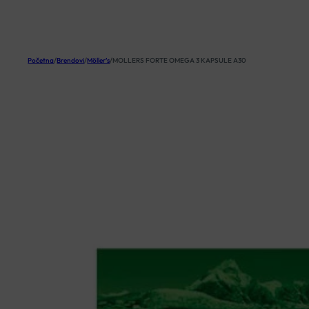
KOŠARICA
Početna
/
Brendovi
/
Möller’s
/
MOLLERS FORTE OMEGA 3 KAPSULE A30