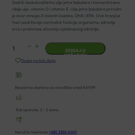
Sadrži visokokvalitetno ulje jetre bakalara i koncentrirano
riblje ulje, vitamin D i vitamin E. Ulje jetre bakalara prirodni
je izvor omega-3 masnih kiselina, DHA i EPA. Ove hranjive
tvari podržavaju normalne funkcije organizma, zdravlje
srca i pridonose očuvanju cjelokupnog zdravlja.
MOLLERS
DODAJ U
FORTE
KOŠARICU
Dodaj na listu želja
OMEGA
3
KAPSULE
A30
Besplatna dostava za narudžbe iznad €49,99
količina
Rok isporuke: 2 – 5 dana
Naručite telefonski
+385 3355 4001