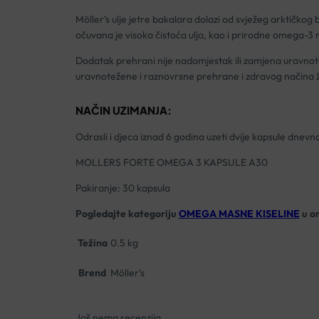
Möller’s ulje jetre bakalara dolazi od svježeg arktičko
očuvana je visoka čistoća ulja, kao i prirodne omega-3 m
Dodatak prehrani nije nadomjestak ili zamjena uravnot
uravnotežene i raznovrsne prehrane i zdravog načina ž
NAČIN UZIMANJA:
Odrasli i djeca iznad 6 godina uzeti dvije kapsule dnevno
MOLLERS FORTE OMEGA 3 KAPSULE A30
Pakiranje: 30 kapsula
Pogledajte kategoriju
OMEGA MASNE KISELINE
u on
Težina
0.5 kg
Brend
Möller’s
Još nema recenzija.