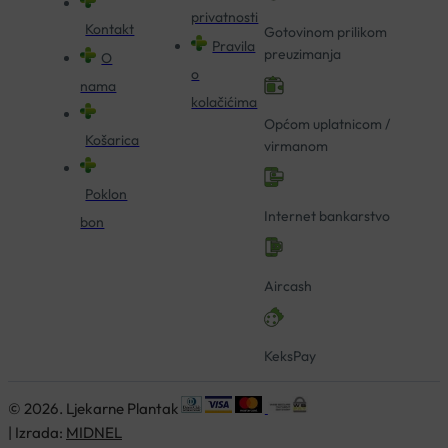
privatnosti
Kontakt
Gotovinom prilikom
Pravila
preuzimanja
O
o
nama
kolačićima
Općom uplatnicom /
Košarica
virmanom
Poklon
Internet bankarstvo
bon
Aircash
KeksPay
© 2026. Ljekarne Plantak
| Izrada:
MIDNEL