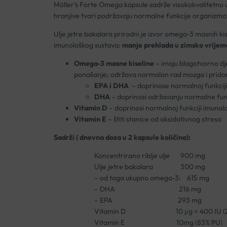
Möller’s Forte Omega kapsule sadrže visokokvalitetno ul
hranjive tvari podržavaju normalne funkcije organizma, 
Ulje jetre bakalara prirodni je izvor omega-3 masnih ki
imunološkog sustava:
manje prehlada u zimsko vrijem
Omega-3 masne kiseline
– imaju blagotvorno dj
ponašanje; održava normalan rad mozga i pridonosi
EPA i DHA
– doprinose normalnoj funkcij
DHA
– doprinosi održavanju normalne fun
Vitamin D
– doprinosi normalnoj funkciji imunolo
Vitamin E
– štiti stanice od oksidativnog stresa
Sadrži ( dnevna doza u 2 kapsule količina):
Koncentrirano riblje ulje 900 mg
Ulje jetre bakalara 300 mg
– od toga ukupno omega-3: 615 mg
– DHA 216 mg
– EPA 293 mg
Vitamin D 10 μg = 400 IU (20
Vitamin E 10mg (83% PU)