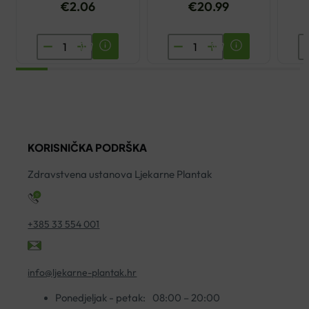
€
2.06
€
20.99
ENCIAN
DIETPHARM
D
MULTIVITAMIN
MAKULIN
M
ŠUMEĆE
PLUS
3
TABLETE
KAPSULE
Š
A20
A30
T
količina
količina
A
KORISNIČKA PODRŠKA
ko
Zdravstvena ustanova Ljekarne Plantak
+385 33 554 001
info@ljekarne-plantak.hr
Ponedjeljak - petak:
08:00 – 20:00