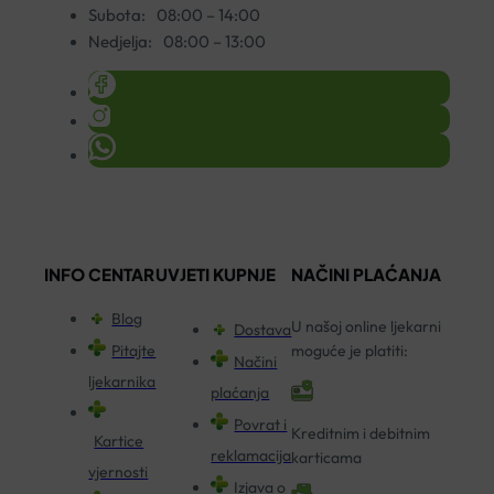
Subota:
08:00 – 14:00
Nedjelja:
08:00 – 13:00
INFO CENTAR
UVJETI KUPNJE
NAČINI PLAĆANJA
Blog
U našoj online ljekarni
Dostava
Pitajte
moguće je platiti:
Načini
ljekarnika
plaćanja
Povrat i
Kreditnim i debitnim
Kartice
reklamacija
karticama
vjernosti
Izjava o