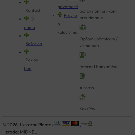
privatnosti
Kontakt
Gotovinom prilikom
Pravila
preuzimanja
O
o
nama
kolačićima
Općom uplatnicom /
Košarica
virmanom
Poklon
Internet bankarstvo
bon
Aircash
KeksPay
© 2026. Ljekarne Plantak
| Izrada:
MIDNEL