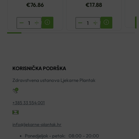
€
76.86
€
17.88
TLAKOMJER
LP
OMRON
751
RS2
STEZNIK
ZA
ZA
ZAPEŠĆE
TENISKI
količina
LAKAT
KORISNIČKA PODRŠKA
S
TRAKOM
Zdravstvena ustanova Ljekarne Plantak
količina
+385 33 554 001
info@ljekarne-plantak.hr
Ponedjeljak - petak:
08:00 – 20:00