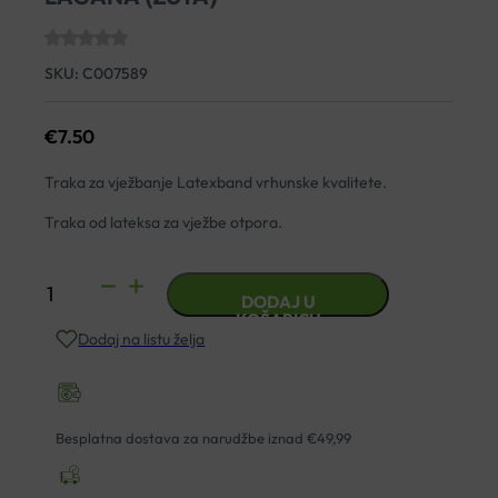
SKU:
C007589
€
7.50
Traka za vježbanje Latexband vrhunske kvalitete.
Traka od lateksa za vježbe otpora.
TRAKA
DODAJ U
ZA
KOŠARICU
Dodaj na listu želja
VJEŽBANJE
LATEXBAND
LAGANA
(ŽUTA)
Besplatna dostava za narudžbe iznad €49,99
količina