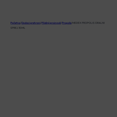
KOŠARICA
Početna
/
Dodaci prehrani
/
Pčelinji proizvodi
/
Propolis
/
MEDEX PROPOLIS ORALNI
SPREJ 30ML