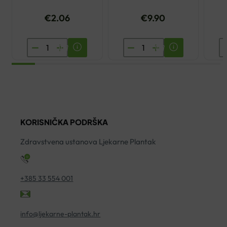
€
2.06
€
9.90
ENCIAN
DR.THEISS
B
MAGNEZIJ
IMMUNO
A
ŠUMEĆE
THEISS
F
TABLETE
KAPI
2
A20
50ML
ko
količina
količina
KORISNIČKA PODRŠKA
Zdravstvena ustanova Ljekarne Plantak
+385 33 554 001
info@ljekarne-plantak.hr