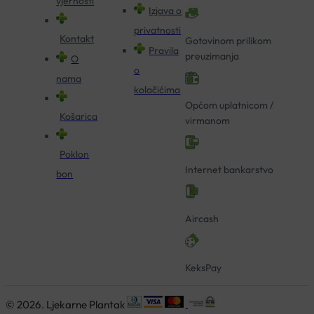
vjernosti
Izjava o
privatnosti
Kontakt
Gotovinom prilikom
Pravila
preuzimanja
O
o
nama
kolačićima
Općom uplatnicom /
Košarica
virmanom
Poklon
Internet bankarstvo
bon
Aircash
KeksPay
© 2026. Ljekarne Plantak