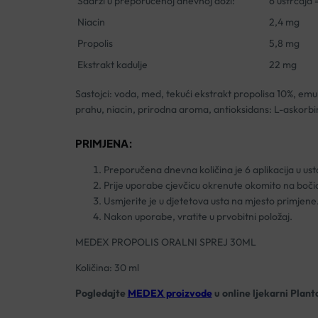
Sadrži u preporučenoj dnevnoj dozi:
6 uštrcaja =
Niacin
2,4 mg
Propolis
5,8 mg
Ekstrakt kadulje
22 mg
Sastojci: voda, med, tekući ekstrakt propolisa 10%, emul
prahu, niacin, prirodna aroma, antioksidans: L-askorbin
PRIMJENA:
Preporučena dnevna količina je 6 aplikacija u ust
Prije uporabe cjevčicu okrenute okomito na boči
Usmjerite je u djetetova usta na mjesto primjene
Nakon uporabe, vratite u prvobitni položaj.
MEDEX PROPOLIS ORALNI SPREJ 30ML
Količina: 30 ml
Pogledajte
MEDEX proizvode
u online ljekarni Plant