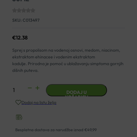
SKU:
C013497
€
12.38
Sprej s propolisom na vodenoj osnovi, medom, niacinom,
ekstraktom ehinacee i vodenim ekstraktom
kadulje.
Prirodna je pomoć u ublažavanju simptoma gornjih
dišnih puteva.
MEDEX
DODAJ U
PROPOLIS
KOŠARICU
Dodaj na listu želja
ORALNI
SPREJ
30ML
količina
Besplatna dostava za narudžbe iznad €49,99