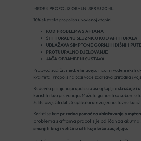
MEDEX PROPOLIS ORALNI SPREJ 30ML
10% ekstrakt propolisa u vodenoj otopini.
KOD PROBLEMA S AFTAMA
ŠTITI ORALNU SLUZNICU KOD AFTI I UPALA
UBLAŽAVA SIMPTOME GORNJIH DIŠNIH PUT
PROTUUPALNO DJELOVANJE
JAČA OBRAMBENI SUSTAVA
Proizvod sadrži , med, ehinaceju, niacin i vodeni ekstra
kvaliteta. Propolis na bazi vode zadržava prirodna svoj
Redovita primjena propolisa u usnoj šupljini
skraćuje i
koristiti i kao prevencija. Možete ga nositi sa sobom u t
želite osvježiti dah. S aplikatorom za jednostavno korišt
Koristi se kao
prirodna pomoć za ublažavanje simpto
problema s aftama p
ropolis je odličan za akutna 
smanjiti broj i veličinu afti koje brže zacjeljuju.