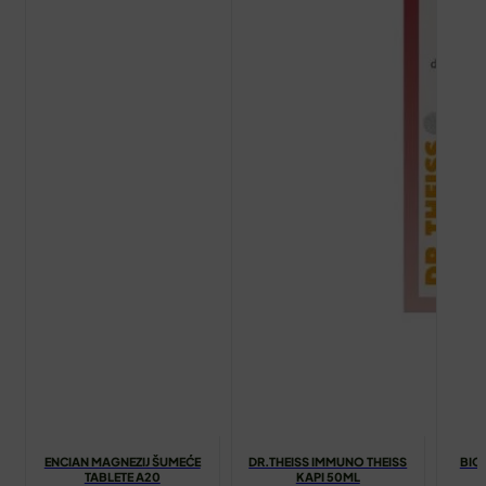
ENCIAN MAGNEZIJ ŠUMEĆE
DR.THEISS IMMUNO THEISS
BIOV
TABLETE A20
KAPI 50ML