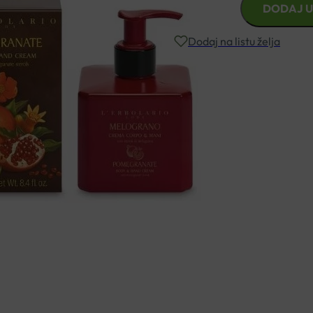
DODAJ U
MELOGRANO
KREMA
Dodaj na listu želja
ZA
TIJELO
250ML
Besplatna dostava za narudžbe i
količina
Rok isporuke: 2 – 5 dana
Naručite telefonski
+385 3355 400