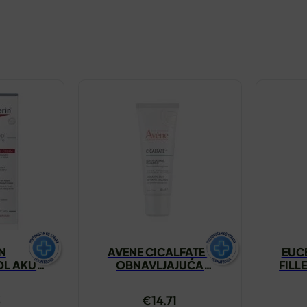
N
AVENE CICALFATE+
EUC
L AKUT
OBNAVLJAJUĆA
FILL
0ML
HIDRIRAJUĆA KREMA
KRE
40ML
MJEŠ
3
€
14.71