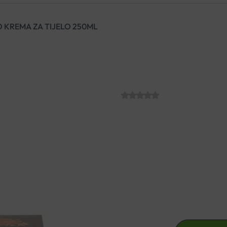
 KREMA ZA TIJELO 250ML
L’ERBOLARIO
TIJELO 250ML
SKU:
C011145
€
29.07
Mirisna tretman krema koja obn
Intenzivan i dugotrajan miris c
L’ERBOLARIO