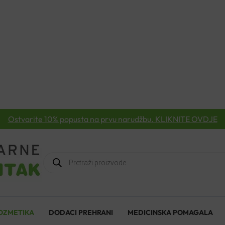
Ostvarite 10% popusta na prvu narudžbu. KLIKNITE OVDJE
Products
search
OZMETIKA
DODACI PREHRANI
MEDICINSKA POMAGALA