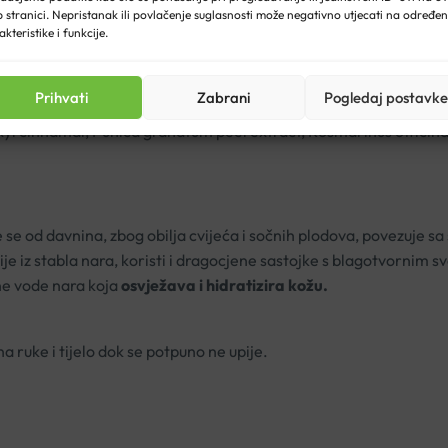
 stranici. Nepristanak ili povlačenje suglasnosti može negativno utjecati na određe
ycerin, Hydrogenated farnesene, Glyceryl behenate, Stearic aci
akteristike i funkcije.
europaea (Olive) fruit oil, Olea europaea (Olive) oil unsaponifia
zoate, Benzyl alcohol, Punica granatum fruit juice, Behenyl alc
Prihvati
Zabrani
Pogledaj postavke
l, Tocopherol, Limonene, Linalool, Sodium phytate, Brassica ca
xyl cinnamal, Punica granatum peel extract, Rosmarinus officinali
se od davnina, zbog obilja cvijeća i sočnih plodova, povezuje 
ije iz stabla nara, koristi i dragocjene sastojke s blagotvornim s
ane vode nara koja
osvježava i hidratizira kožu.
 ruke i tijelo dok se potpuno ne upije.