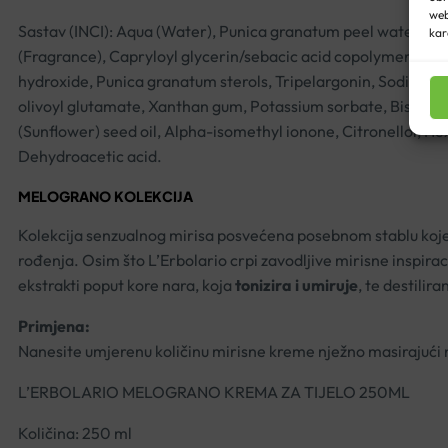
web
Sastav (INCI): Aqua (Water), Punica granatum peel water, Gl
kar
(Fragrance), Capryloyl glycerin/sebacic acid copolymer, Olea 
hydroxide, Punica granatum sterols, Tripelargonin, Sodium ben
olivoyl glutamate, Xanthan gum, Potassium sorbate, Bisabolo
(Sunflower) seed oil, Alpha-isomethyl ionone, Citronellol, He
Dehydroacetic acid.
MELOGRANO KOLEKCIJA
Kolekcija senzualnog mirisa posvećena posebnom stablu koje 
rođenja. Osim što L’Erbolario crpi zavodljive mirisne inspirac
ekstrakti poput kore nara, koja
tonizira i umiruje
, te destilir
Primjena:
Nanesite umjerenu količinu mirisne kreme nježno masirajući na
L’ERBOLARIO MELOGRANO KREMA ZA TIJELO 250ML
Količina: 250 ml