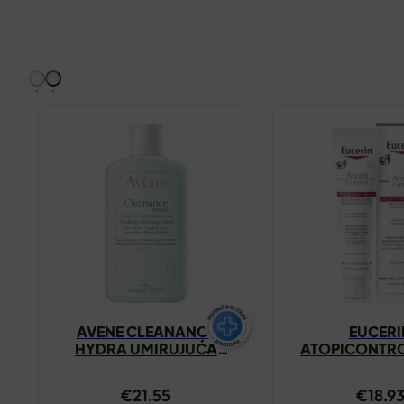
AVENE CLEANANCE
EUCERI
HYDRA UMIRUJUĆA
ATOPICONTRO
KREMA ZA ČIŠĆENJE
KREMA 4
200ML
€
21.55
€
18.9