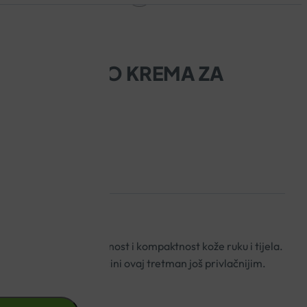
 MELOGRANO KREMA ZA
avlja ljepotu, elastičnost i kompaktnost kože ruku i tijela.
itrusnih i voćnih nota čini ovaj tretman još privlačnijim.