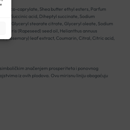
ne
d, Coco-caprylate, Shea butter ethyl esters, Parfum
bles, Succinic acid, Diheptyl succinate, Sodium
ohol, Glyceryl stearate citrate, Glyceryl oleate, Sodium
mpestris (Rapeseed) seed oil, Helianthus annuus
s (Rosemary) leaf extract, Coumarin, Citral, Citric acid,
sa simboličkim značenjem prosperiteta i ponovnog
vojstvima iz ovih plodova. Ovu mirisnu liniju obogaćuju