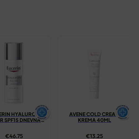
ERIN HYALURON
AVENE COLD CREAM
ER SPF15 DNEVNA
KREMA 40ML
MA NORMALNA
OVITA KOŽA 50ML
€
46.75
€
13.25