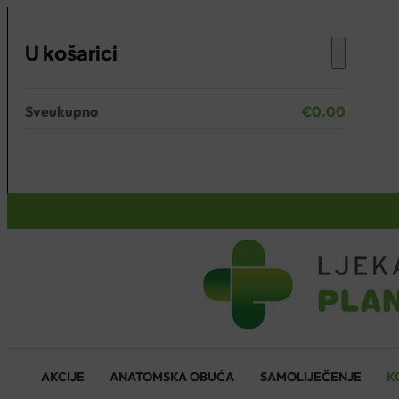
U košarici
Sveukupno
€
0.00
Nema proizvoda u košarici.
KOŠARICA
AKCIJE
ANATOMSKA OBUĆA
SAMOLIJEČENJE
K