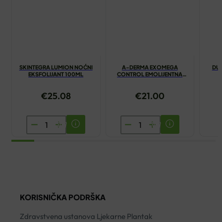
SKINTEGRA LUMION NOĆNI
A-DERMA EXOMEGA
DUC
EKSFOLIJANT 100ML
CONTROL EMOLIJENTNA
KREMA 200ML
NE
€
25.08
€
21.00
SKINTEGRA
A-
LUMION
DERMA
NOĆNI
EXOMEGA
EKSFOLIJANT
CONTROL
100ML
EMOLIJENTNA
količina
KREMA
KORISNIČKA PODRŠKA
200ML
količina
Zdravstvena ustanova Ljekarne Plantak