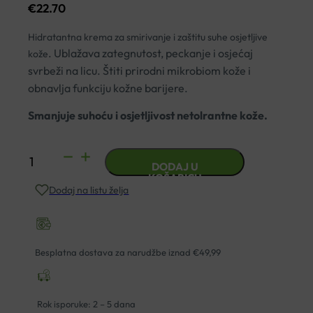
€
22.70
Hidratantna krema za smirivanje i zaštitu suhe osjetljive
. U
blažava zategnutost, peckanje i osjećaj
kože
svrbeži na licu. Štiti prirodni mikrobiom kože i
o
bnavlja funkciju kožne barijere.
Smanjuje suhoću i osjetljivost netolrantne kože.
LA
DODAJ U
ROCHE
KOŠARICU
Dodaj na listu želja
POSAY
TOLERIANE
SENSITIVE
HIDRATANTNA
Besplatna dostava za narudžbe iznad €49,99
KREMA
40ML
količina
Rok isporuke: 2 – 5 dana