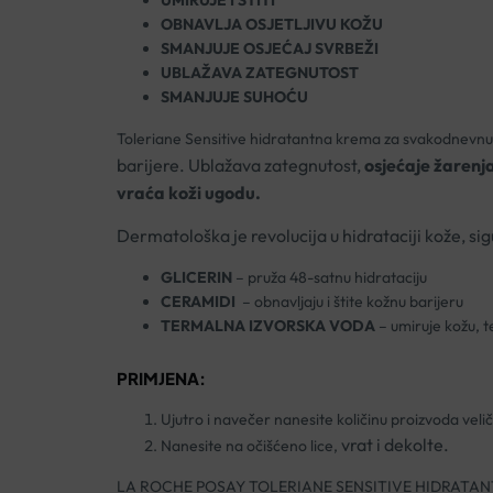
UMIRUJE I ŠTITI
OBNAVLJA OSJETLJIVU KOŽU
SMANJUJE OSJEĆAJ SVRBEŽI
UBLAŽAVA ZATEGNUTOST
SMANJUJE SUHOĆU
Toleriane Sensitive hidratantna krema za svakodnevnu up
barijere. U
blažava zategnutost,
osjećaje žarenja
vraća koži ugodu.
Dermatološka je revolucija u hidrataciji kože, si
GLICERIN
– pruža 48-satnu hidrataciju
CERAMIDI
– obnavljaju i štite kožnu barijeru
TERMALNA IZVORSKA VODA
– umiruje kožu, t
PRIMJENA:
Ujutro i navečer nanesite količinu proizvoda velič
vrat i dekolte.
Nanesite na očišćeno lice,
LA ROCHE POSAY TOLERIANE SENSITIVE HIDRATA