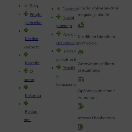
Blog
U našoj online ljekarni
Dostava
Pitajte
moguće je platiti:
Načini
ljekarnika
plaćanja
Povrat i
Kreditnim i debitnim
Kartice
reklamacija
karticama
vjernosti
Izjava o
privatnosti
Kontakt
Gotovinom prilikom
Pravila
preuzimanja
O
o
nama
kolačićima
Općom uplatnicom /
Košarica
virmanom
Poklon
Internet bankarstvo
bon