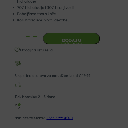
hidrataciju
70% hidratacije i 30% hranjivosti
Poboljšava tonus kože.
Koristiti za lice, vrat i dekolte.
VITAL
DODAJ U
PLUS
KOŠARICU
Dodaj na listu želja
ACTIVE
H1
KREMA
40ML
Besplatna dostava za narudžbe iznad €49,99
količina
Rok isporuke: 2 – 5 dana
Naručite telefonski
+385 3355 4001