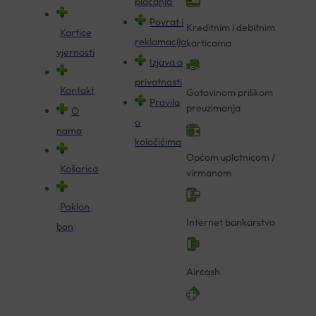
plaćanja
Povrat i
Kreditnim i debitnim
Kartice
reklamacija
karticama
vjernosti
Izjava o
privatnosti
Kontakt
Gotovinom prilikom
Pravila
preuzimanja
O
o
nama
kolačićima
Općom uplatnicom /
Košarica
virmanom
Poklon
Internet bankarstvo
bon
Aircash