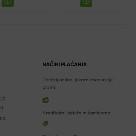
POSAY
ZA
LIPIKAR
KOŽU
KRUTI
SKLONU
SINDET
ATOPIJI
150G
50ML
količina
količina
NAČINI PLAĆANJA
U našoj online ljekarni moguće je
platiti:
ija
ti
Kreditnim i debitnim karticama
ima