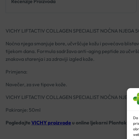
Recenzije Proizvoda
VICHY LIFTACTIV COLLAGEN SPECIALIST NOĆNA NJEGA 
Noćna njega smanjuje bore, učvršćuje kožu i povećava blistavos
tijekom dana. Formula sadržava anti-aging peptide za učvršć
znakova starenja i za zdraviji izgled kože.
Primjena:
Navečer, za sve tipove kože.
VICHY LIFTACTIV COLLAGEN SPECIALIST NOĆNA NJEGA 
Pakiranje: 50ml
Da 
Pogledajte
VICHY proizvode
u online ljekarni Plantak.
pri
obr
web