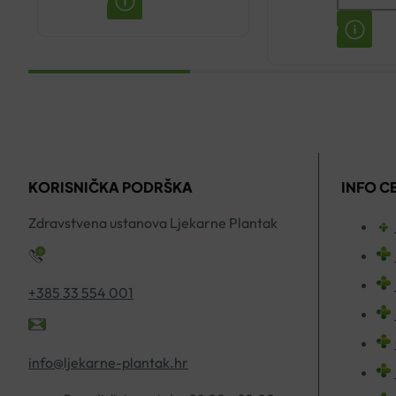
ZA
SUN
UMIRIVANJE
CAPITAL
S
SOLEIL
ORGANSKIM
ANTI-
BOŽUROM
AGE
200ML
SPF50
količina
KREMA
KORISNIČKA PODRŠKA
INFO C
50ML
Zdravstvena ustanova Ljekarne Plantak
količina
+385 33 554 001
info@ljekarne-plantak.hr