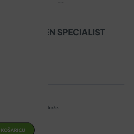
IV COLLAGEN SPECIALIST
 50ML
 čvrstoće, i blistavosti kože.
 KOŠARICU