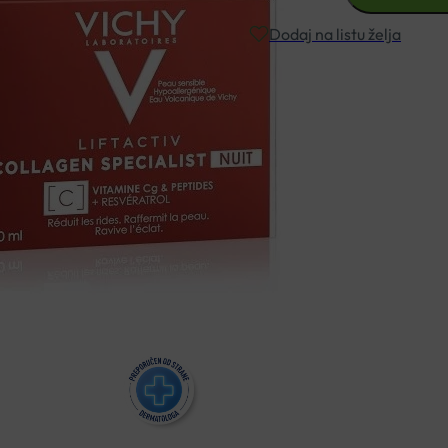
LIFTACTIV
COLLAGEN
Dodaj na listu želja
SPECIALIST
NOĆNA
NJEGA
Besplatna dostava za narudžbe i
50ML
količina
Rok isporuke: 2 – 5 dana
Naručite telefonski
+385 3355 400