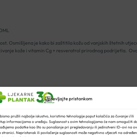
50ML
t. Osmišljena je kako bi zaštitila kožu od vanjskih štetnih utjec
ivanje kože i vitamin Cg + resveratrol prirodnog podrijetla. Ov
50ML
Upravljajte pristankom
bismo pružili najbolje iskustvo, koristimo tehnologije poput kolačića za čuvanje i/ili
stup informacijama o uređaju. Suglasnost s ovim tehnologijama će nam omogućiti d
ađujemo podatke kao što su ponašanje pri pregledavanju ili jedinstveni ID-ovi na ov
 stranici. Nepristanak ili povlačenje suglasnosti može negativno utjecati na određe