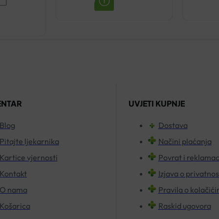
DS
ŠAMPON
PROTIV
PERUTI
100ML
količina
ENTAR
UVJETI KUPNJE
Blog
Dostava
Pitajte ljekarnika
Načini plaćanja
Kartice vjernosti
Povrat i reklamac
Kontakt
Izjava o privatnos
O nama
Pravila o kolačić
Košarica
Raskid ugovora