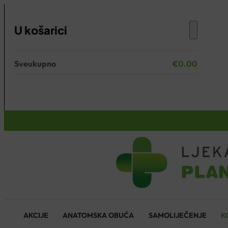
U košarici
Sveukupno
€
0.00
Nema proizvoda u košarici.
KOŠARICA
AKCIJE
ANATOMSKA OBUĆA
SAMOLIJEČENJE
K