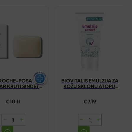
 ROCHE-POSAY
BIOVITALIS EMULZIJA ZA
KAR KRUTI SINDET
KOŽU SKLONU ATOPIJI
150G
50ML
€
10.11
€
7.19
LA
BIOVITALIS
ROCHE-
EMULZIJA