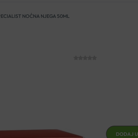
PECIALIST NOĆNA NJEGA 50ML
VICHY LIFTACT
NOĆNA NJEGA
SKU:
C009976
€
44.93
Noćna njega za korekciju bora,
VICHY
DODAJ U