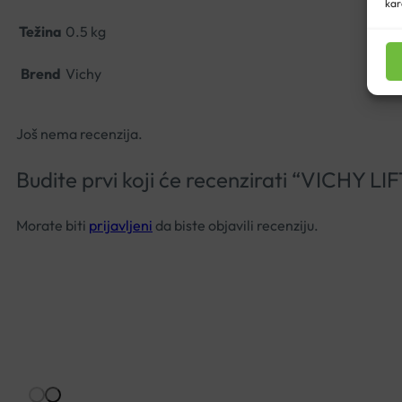
kar
Težina
0.5 kg
Brend
Vichy
Još nema recenzija.
Budite prvi koji će recenzirati “VIC
Morate biti
prijavljeni
da biste objavili recenziju.