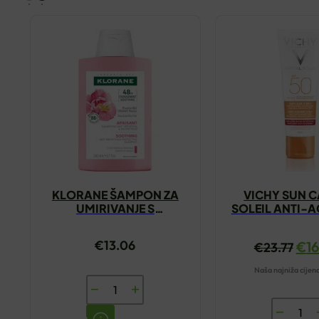
KLORANE ŠAMPON ZA
VICHY SUN C
UMIRIVANJE S
SOLEIL ANTI-A
ORGANSKIM BOŽUROM
KREMA 5
200ML
€
13.06
€
1
€
23.77
Naša najniža cijen
KLORANE
ŠAMPON
VICHY