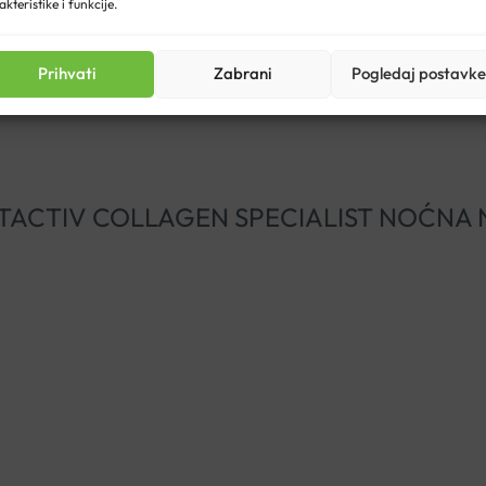
akteristike i funkcije.
Prihvati
Zabrani
Pogledaj postavke
HY LIFTACTIV COLLAGEN SPECIALIST NOĆN