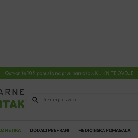
Ostvarite 10% popusta na prvu narudžbu. KLIKNITE OVDJE
Products
search
OZMETIKA
DODACI PREHRANI
MEDICINSKA POMAGALA