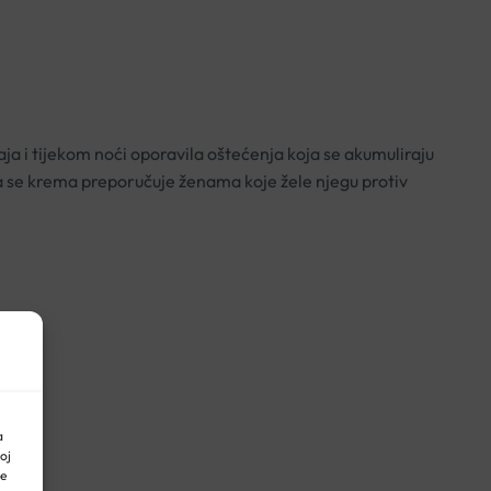
aja i tijekom noći oporavila oštećenja koja se akumuliraju
a se krema preporučuje ženama koje žele njegu protiv
a
oj
ne