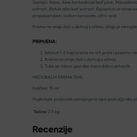
Sastojci: Aqua,
Aloe barbadensis
leaf juice,
Macadamia 
extract,
Betula alba
leaf extract,
Equisetum arvense
ex
propylparaben, sodium benzoate, citric acid.
Krema ne smije doći u doticaj s očima, stoga je nemojte
PRIMJENA:
Istisnuti 1-2 kapi kreme na vrh prsta i pozorno ras
Krema ne smije doći u doticaj s očima.
Tuba se nakon uporabe mora dobro zatvoriti.
MEDOBALM KREMA 15ML
Količina: 15 ml
Pogledajte proizvode namijenjene njezi područja oko oč
Težina
0.5 kg
Recenzije