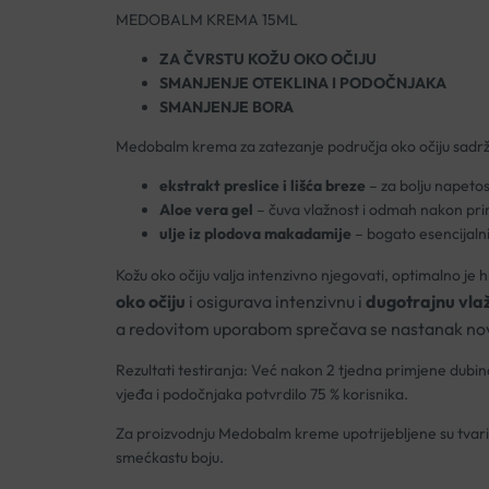
MEDOBALM KREMA 15ML
ZA ČVRSTU KOŽU OKO OČIJU
SMANJENJE OTEKLINA I PODOČNJAKA
SMANJENJE BORA
Medobalm krema za zatezanje područja oko očiju sadrž
ekstrakt preslice i lišća breze
– za bolju napetost
Aloe vera gel
– čuva vlažnost i odmah nakon pri
ulje iz plodova makadamije
– bogato esencijalni
Kožu oko očiju valja intenzivno njegovati, optimalno je h
oko očiju
i osigurava intenzivnu i
dugotrajnu vla
a redovitom uporabom sprečava se nastanak nov
Rezultati testiranja: Već nakon 2 tjedna primjene dubi
vjeđa i podočnjaka potvrdilo 75 % korisnika.
Za proizvodnju Medobalm kreme upotrijebljene su tvari k
smećkastu boju.