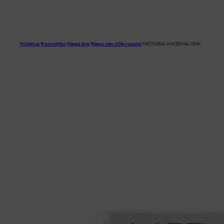
KOŠARICA
Početna
/
Kozmetika
/
Njega lica
/
Njega oko očiju i usana
/
MEDOBALM KREMA 15ML