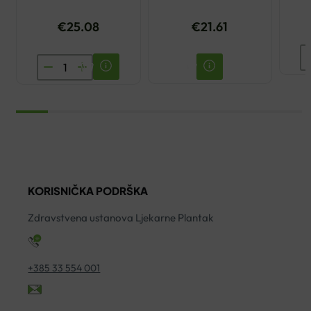
NEPRAVILNOSTI 30ML
€
25.08
€
21.61
B
SKINTEGRA
U
LUMION
Z
NOĆNI
B
EKSFOLIJANT
2
100ML
ko
količina
KORISNIČKA PODRŠKA
Zdravstvena ustanova Ljekarne Plantak
+385 33 554 001