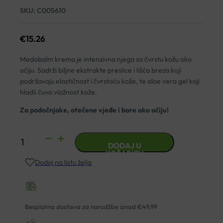
SKU:
C005610
€
15.26
Medobalm krema je intenzivna njega za čvrstu kožu oko
očiju. Sadrži biljne ekstrakte preslice i lišća breza koji
podržavaju elastičnost i čvrstoću kože, te aloe vera gel koji
hladii čuva vlažnost kože.
Za podočnjake, otečene vjeđe i bore oko očiju!
MEDOBALM
DODAJ U
KREMA
KOŠARICU
Dodaj na listu želja
15ML
količina
Besplatna dostava za narudžbe iznad €49,99