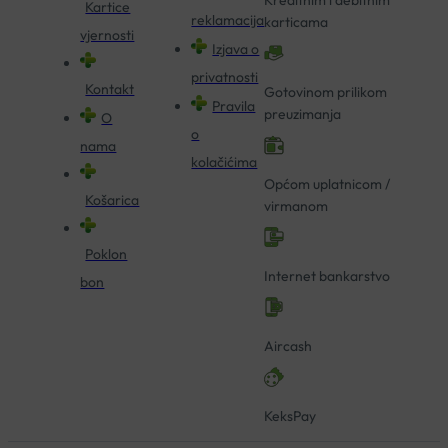
Kreditnim i debitnim
Kartice
reklamacija
karticama
vjernosti
Izjava o
privatnosti
Kontakt
Gotovinom prilikom
Pravila
preuzimanja
O
o
nama
kolačićima
Općom uplatnicom /
Košarica
virmanom
Poklon
Internet bankarstvo
bon
Aircash
KeksPay