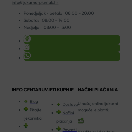
info@ljekarne-plantak.hr
Ponedjeljak - petak:
08:00 – 20:00
Subota:
08:00 – 14:00
Nedjelja:
08:00 – 13:00
INFO CENTAR
UVJETI KUPNJE
NAČINI PLAĆANJA
Blog
U našoj online ljekarni
Dostava
Pitajte
moguće je platiti:
Načini
ljekarnika
plaćanja
Povrat i