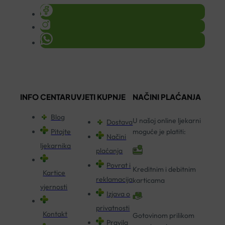
INFO CENTAR
UVJETI KUPNJE
NAČINI PLAĆANJA
Blog
U našoj online ljekarni
Dostava
Pitajte
moguće je platiti:
Načini
ljekarnika
plaćanja
Povrat i
Kreditnim i debitnim
Kartice
reklamacija
karticama
vjernosti
Izjava o
privatnosti
Kontakt
Gotovinom prilikom
Pravila