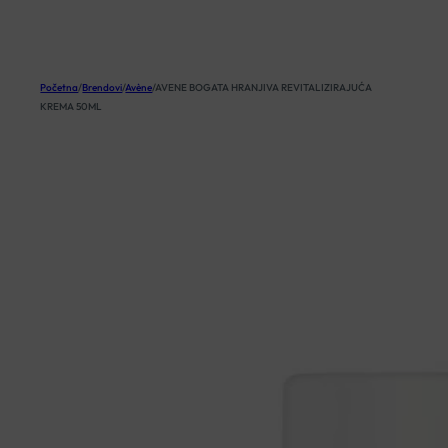
KOŠARICA
Početna
/
Brendovi
/
Avène
/
AVENE BOGATA HRANJIVA REVITALIZIRAJUĆA
KREMA 50ML