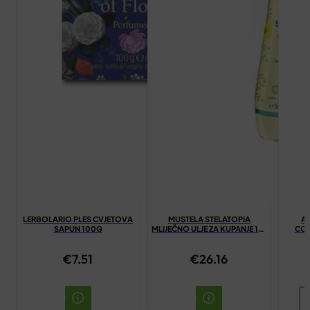
LERBOLARIO PLES CVJETOVA
MUSTELA STELATOPIA
A
SAPUN 100G
MLIJEČNO ULJE ZA KUPANJE 1+1
CON
GRATIS
€
7.51
€
26.16
A