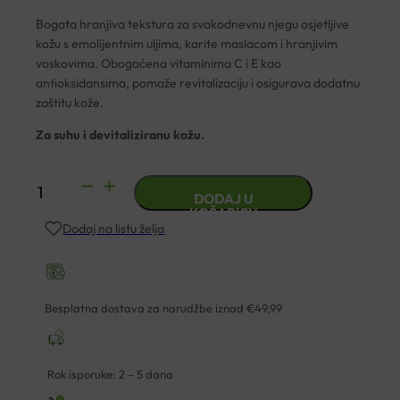
Bogata hranjiva tekstura za svakodnevnu njegu osjetljive
kožu s emolijentnim uljima, karite maslacom i hranjivim
voskovima. Obogaćena vitaminima C i E kao
antioksidansima, pomaže revitalizaciju i osigurava dodatnu
zaštitu kože.
Za suhu i devitaliziranu kožu.
AVENE
DODAJ U
BOGATA
KOŠARICU
Dodaj na listu želja
HRANJIVA
REVITALIZIRAJUĆA
KREMA
50ML
Besplatna dostava za narudžbe iznad €49,99
količina
Rok isporuke: 2 – 5 dana