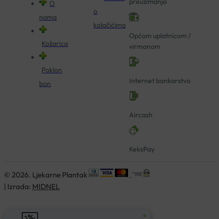
preuzimanja
O
o
nama
kolačićima
Općom uplatnicom /
Košarica
virmanom
Poklon
Internet bankarstvo
bon
Aircash
KeksPay
© 2026. Ljekarne Plantak
| Izrada:
MIDNEL