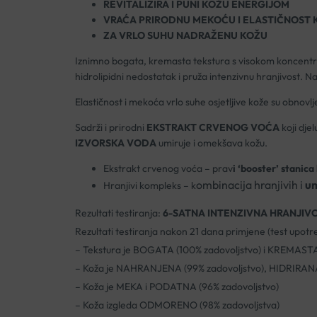
REVITALIZIRA I PUNI KOŽU ENERGIJOM
VRAĆA PRIRODNU MEKOĆU I ELASTIČNOST 
ZA VRLO SUHU NADRAŽENU KOŽU
Iznimno bogata, kremasta tekstura s visokom koncentr
hidrolipidni nedostatak i pruža intenzivnu hranjivost. Na
Elastičnost i mekoća vrlo suhe osjetljive kože su obnovlj
Sadrži i prirodni
EKSTRAKT CRVENOG VOĆA
koji dje
IZVORSKA VODA
umiruje i omekšava kožu.
Ekstrakt crvenog voća – prav
i ‘booster’ stanica
ombinacija hranjivih i
um
Hranjivi kompleks – k
Rezultati testiranja:
6-SATNA INTENZIVNA HRANJIV
Rezultati testiranja nakon 21 dana primjene (test upotr
– Tekstura je BOGATA (100% zadovoljstvo) i KREMASTA
– Koža je NAHRANJENA (99% zadovoljstvo), HIDRIRANA 
– Koža je MEKA i PODATNA (96% zadovoljstvo)
– Koža izgleda ODMORENO (98% zadovoljstva)