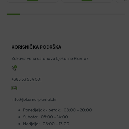
D
E
C
E
K
2
ko
KORISNIČKA PODRŠKA
Zdravstvena ustanova Ljekarne Plantak
+385 33 554 001
info@ljekarne-plantak.hr
Ponedjeljak - petak:
08:00 – 20:00
Subota:
08:00 – 14:00
Nedjelja:
08:00 – 13:00