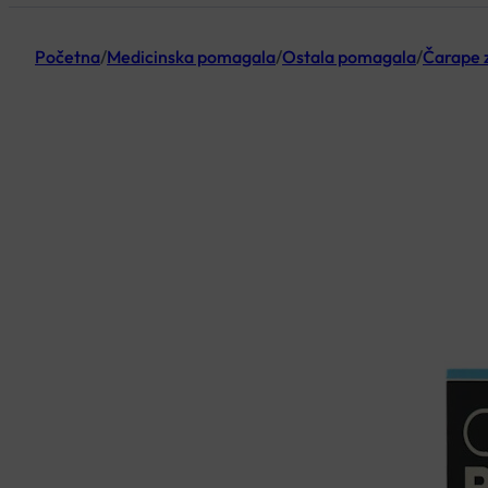
Početna
/
Medicinska pomagala
/
Ostala pomagala
/
Čarape z