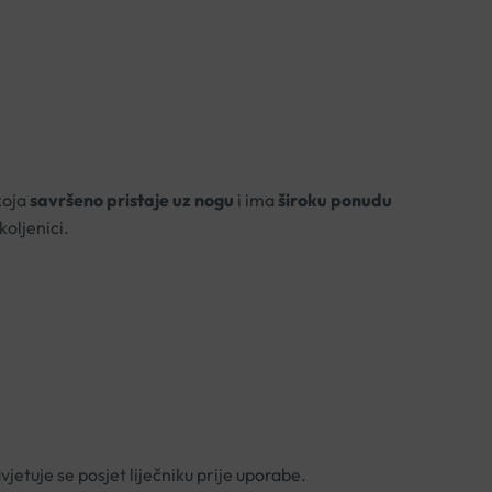
koja
savršeno pristaje uz nogu
i ima
široku ponudu
oljenici.
jetuje se posjet liječniku prije uporabe.