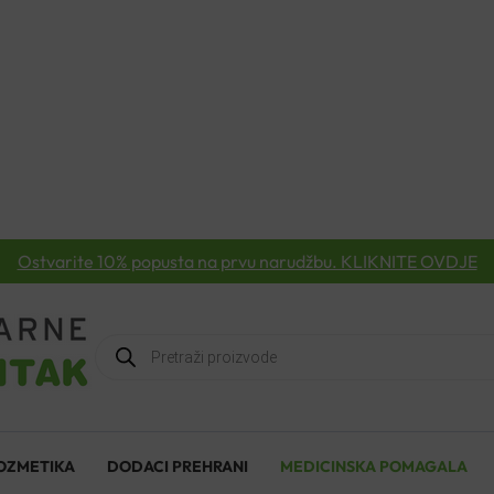
Ostvarite 10% popusta na prvu narudžbu. KLIKNITE OVDJE
Products
search
OZMETIKA
DODACI PREHRANI
MEDICINSKA POMAGALA