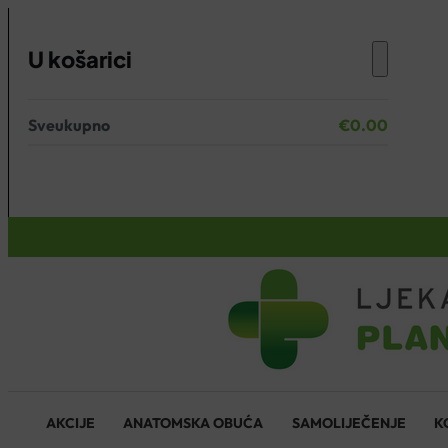
U košarici
Sveukupno
€
0.00
Nema proizvoda u košarici.
KOŠARICA
AKCIJE
ANATOMSKA OBUĆA
SAMOLIJEČENJE
K