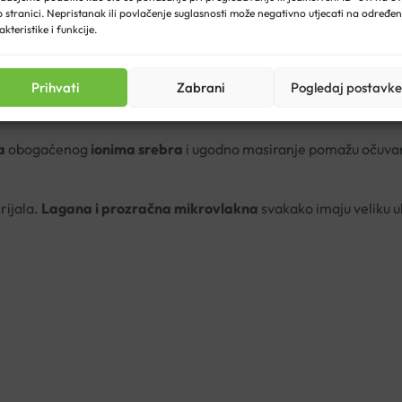
 stranici. Nepristanak ili povlačenje suglasnosti može negativno utjecati na određe
akteristike i funkcije.
Prihvati
Zabrani
Pogledaj postavke
u, smanjuju otečenost nogu te služe kao
profilaksa nakon lakši
nogu i osjećaja težine u nogama.
a
obogaćenog
ionima srebra
i ugodno masiranje pomažu očuvanj
ijala.
Lagana i prozračna mikrovlakna
svakako imaju veliku 