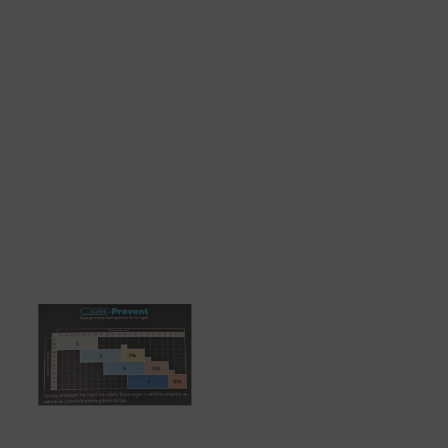
Rok isporuke: 2 – 5 dana
Naručite telefonski
+385 3355 400