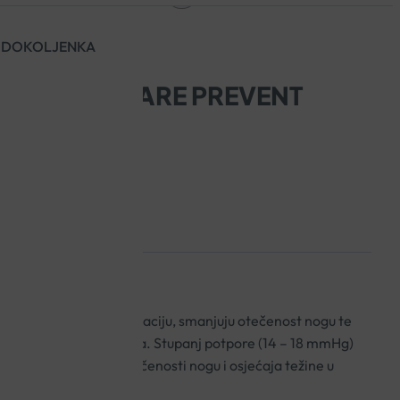
T DOKOLJENKA
ČARAPE ICARE PREVENT
pe poboljšavaju cirkulaciju, smanjuju otečenost nogu te
kših operativnih zahvata. Stupanj potpore (14 – 18 mmHg)
ziteta, ublažavaju otečenosti nogu i osjećaja težine u