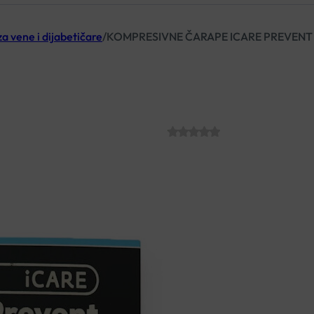
a vene i dijabetičare
/
KOMPRESIVNE ČARAPE ICARE PREVEN
KOMPRESIVNE 
DOKOLJENKA
SKU:
C007805
€
13.45
Preventivne kompresivne čara
služe kao profilaksa nakon la
ima ulogu u sprečavanju variko
nogama.