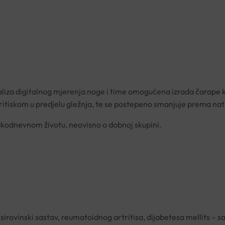
analiza digitalnog mjerenja noge i time omogućena izrada čarape 
ritiskom u predjelu gležnja, te se postepeno smanjuje prema natk
akodnevnom životu, neovisno o dobnoj skupini.
irovinski sastav, reumatoidnog artritisa, dijabetesa mellits – sav