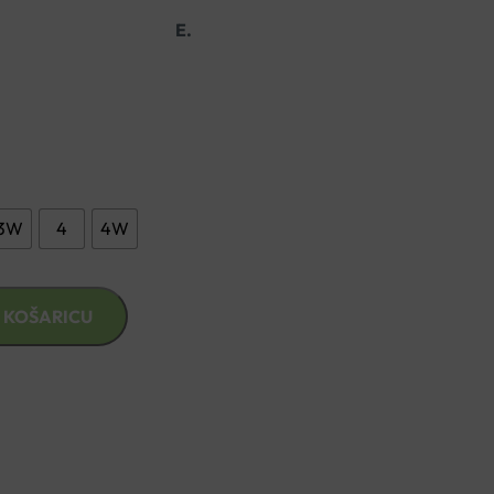
ICINSKO DJELOVANJE.
3W
4
4W
 KOŠARICU
znad €49,99