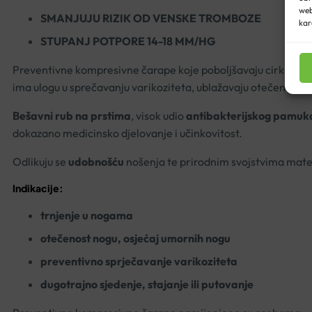
web
SMANJUJU RIZIK OD VENSKE TROMBOZE
kar
STUPANJ POTPORE 14-18 MM/HG
Preventivne kompresivne čarape koje poboljšavaju cirkulacij
ima ulogu u sprečavanju varikoziteta, ublažavaju otečenosti 
Bešavni rub na prstima
, visok udio
antibakterijskog pamuk
dokazano medicinsko djelovanje i učinkovitost.
Odlikuju se
udobnošću
nošenja te prirodnim svojstvima mater
Indikacije:
trnjenje u nogama
otečenost nogu, osjećaj umornih nogu
preventivno sprječavanje varikoziteta
dugotrajno sjedenje, stajanje ili putovanje