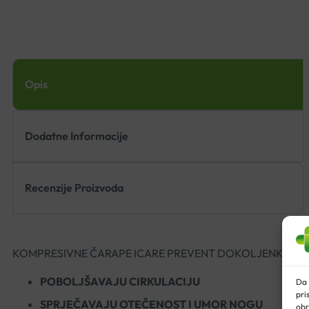
Opis
Dodatne Informacije
Recenzije Proizvoda
KOMPRESIVNE ČARAPE ICARE PREVENT DOKOLJENKA
POBOLJŠAVAJU CIRKULACIJU
Da 
pri
SPRJEČAVAJU OTEČENOST I UMOR NOGU
obr