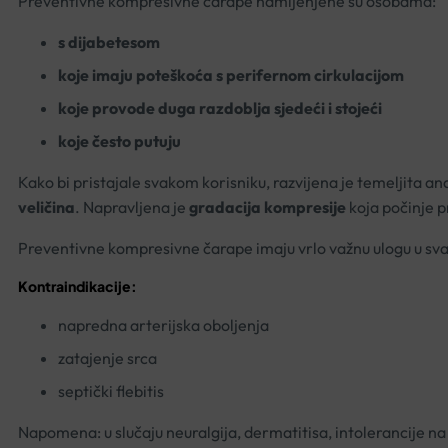
Preventivne kompresivne čarape namijenjene su osobama:
s dijabetesom
koje imaju poteškoća s perifernom cirkulacijom
koje provode duga razdoblja sjedeći i stojeći
koje često putuju
Kako bi pristajale svakom korisniku, razvijena je temeljita 
veličina
. Napravljena je
gradacija kompresije
koja počinje p
Preventivne kompresivne čarape imaju vrlo važnu ulogu u sv
Kontraindikacije:
napredna arterijska oboljenja
zatajenje srca
septički flebitis
Napomena: u slučaju neuralgija, dermatitisa, intolerancije na s