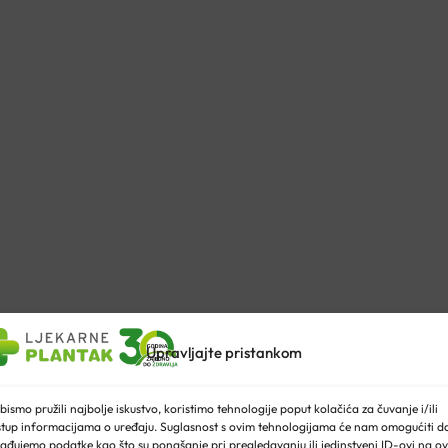
Upravljajte pristankom
bismo pružili najbolje iskustvo, koristimo tehnologije poput kolačića za čuvanje i/ili
stup informacijama o uređaju. Suglasnost s ovim tehnologijama će nam omogućiti d
ađujemo podatke kao što su ponašanje pri pregledavanju ili jedinstveni ID-ovi na ov