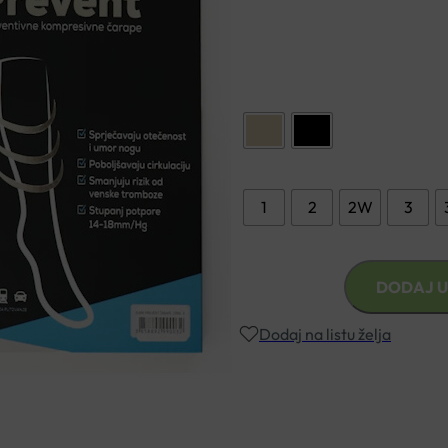
KLINIČKI DOKAZANO MED
Boja
Veličina
1
2
2W
3
KOMPRESIVNE
DODAJ U
ČARAPE
ICARE
Dodaj na listu želja
PREVENT
DOKOLJENKA
količina
Besplatna dostava za narudžbe i