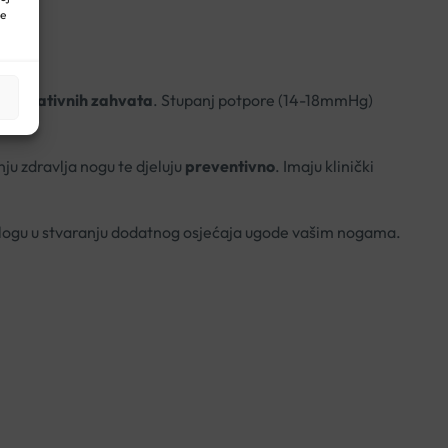
ne
h operativnih zahvata
. Stupanj potpore (14-18mmHg)
u zdravlja nogu te djeluju
preventivno
.
Imaju klinički
ulogu u stvaranju dodatnog osjećaja ugode vašim nogama.