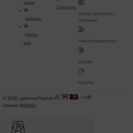
nama
kolačićima
Općom uplatnicom /
Košarica
virmanom
Poklon
Internet bankarstvo
bon
Aircash
KeksPay
© 2026. Ljekarne Plantak
| Izrada:
MIDNEL