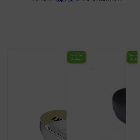
Besplatna
Besplat
dostava
dosta