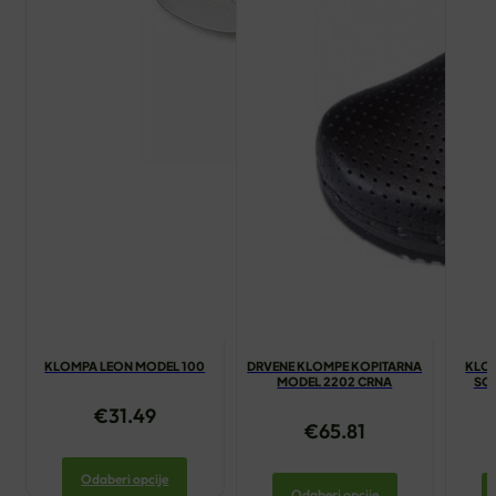
KLOMPA LEON MODEL 100
DRVENE KLOMPE KOPITARNA
KLOM
MODEL 2202 CRNA
SOF
€
31.49
€
65.81
Odaberi opcije
Odaberi opcije