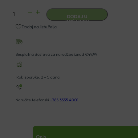
KLOMPE
DODAJ U
KOPITARNA
KOŠARICU
Dodaj na listu želja
BIO-
SOFT
MODEL
601
Besplatna dostava za narudžbe iznad €49,99
CRNA
količina
Rok isporuke: 2 – 5 dana
Naručite telefonski
+385 3355 4001
Opis