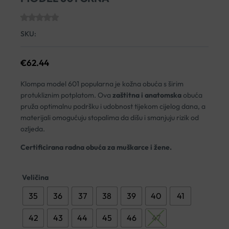
SKU:
€
62.44
Klompa model 601 popularna je kožna obuća s širim
protukliznim potplatom. Ova
zaštitna i anatomska
obuća
pruža optimalnu podršku i udobnost tijekom cijelog dana, a
materijali omogućuju stopalima da dišu i smanjuju rizik od
ozljeda.
Certificirana radna obuća za muškarce i žene.
Veličina
35
36
37
38
39
40
41
42
43
44
45
46
47