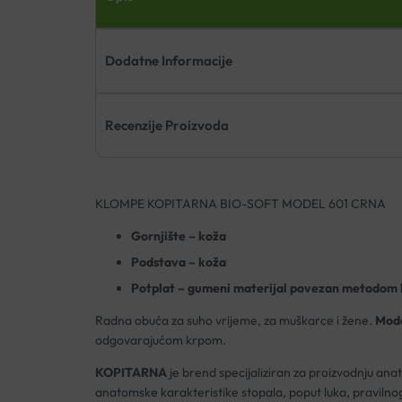
Dodatne Informacije
Recenzije Proizvoda
KLOMPE KOPITARNA BIO-SOFT MODEL 601 CRNA
Gornjište – koža
Podstava – koža
Potplat – gumeni materijal povezan metodom l
Radna obuća za suho vrijeme, za muškarce i žene.
Mode
odgovarajućom krpom.
KOPITARNA
je brend specijaliziran za proizvodnju ana
anatomske karakteristike stopala, poput luka, pravilnog