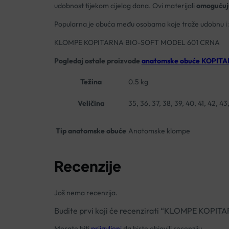
udobnost tijekom cijelog dana. Ovi materijali
omogućuju
Popularna je obuća među osobama koje traže udobnu i
KLOMPE KOPITARNA BIO-SOFT MODEL 601 CRNA
Pogledaj ostale proizvode
anatomske obuće KOPIT
Težina
0.5 kg
Veličina
35, 36, 37, 38, 39, 40, 41, 42, 43
Tip anatomske obuće
Anatomske klompe
Recenzije
Još nema recenzija.
Budite prvi koji će recenzirati “KLOMPE KOP
Morate biti
prijavljeni
da biste objavili recenziju.