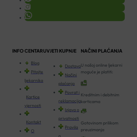
INFO CENTAR
UVJETI KUPNJE
NAČINI PLAĆANJA
Blog
U našoj online ljekarni
Dostava
Pitajte
moguće je platiti:
Načini
ljekarnika
plaćanja
Povrat i
Kreditnim i debitnim
Kartice
reklamacija
karticama
vjernosti
Izjava o
privatnosti
Kontakt
Gotovinom prilikom
Pravila
preuzimanja
O
o