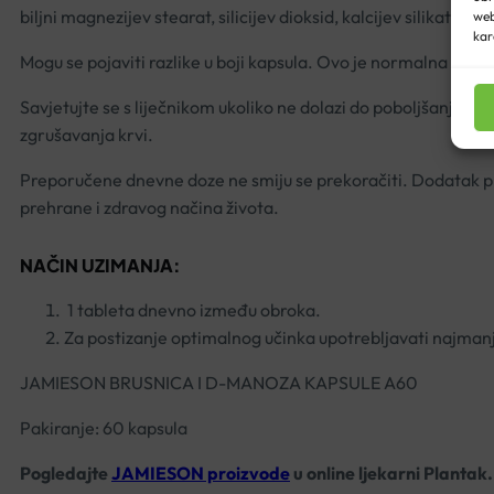
biljni magnezijev stearat, silicijev dioksid, kalcijev silikat.
web
kar
Mogu se pojaviti razlike u boji kapsula. Ovo je normalna poja
Savjetujte se s liječnikom ukoliko ne dolazi do poboljšanja il
zgrušavanja krvi.
Preporučene dnevne doze ne smiju se prekoračiti. Dodatak pr
prehrane i zdravog načina života.
NAČIN UZIMANJA:
1 tableta dnevno između obroka.
Za postizanje optimalnog učinka upotrebljavati najman
JAMIESON BRUSNICA I D-MANOZA KAPSULE A60
Pakiranje: 60 kapsula
Pogledajte
JAMIESON proizvode
u online ljekarni Plantak.