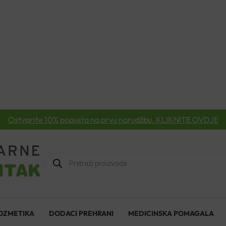
Ostvarite 10% popusta na prvu narudžbu. KLIKNITE OVDJE
Products
search
OZMETIKA
DODACI PREHRANI
MEDICINSKA POMAGALA