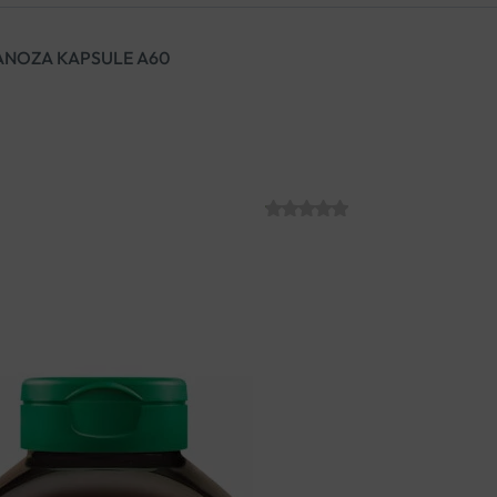
ANOZA KAPSULE A60
JAMIESON BRU
A60
SKU:
C013947
€
29.50
Dodatak prehrani od čistog,
Pomaže u prevenciji infekcija
upotrebljavati najmanje mjes