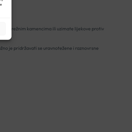
ne
ma s bubrežnim kamencima ili uzimate lijekove protiv
žno je pridržavati se uravnotežene i raznovrsne