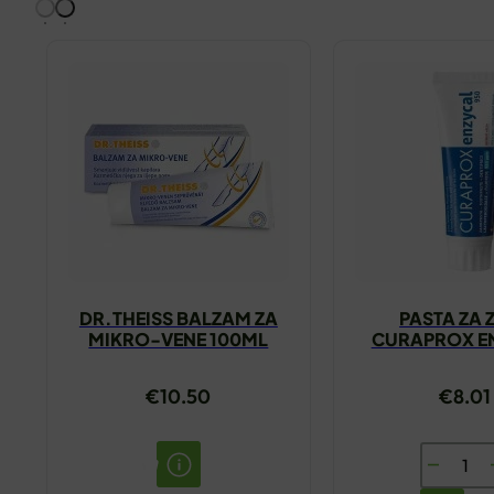
DR.THEISS BALZAM ZA
PASTA ZA 
MIKRO-VENE 100ML
CURAPROX E
950 75
€
10.50
€
8.01
PASTA
ZA