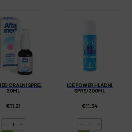
ED ORALNI SPREJ
ICE POWER HLADNI
20ML
SPREJ 200ML
€
11.21
€
11.34
AFTAMED
ICE
ORALNI
POWER