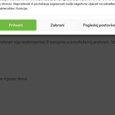
 stranici. Nepristanak ili povlačenje suglasnosti može negativno utjecati na određe
akteristike i funkcije.
va zbog korištenja prirodnih sastojaka.
i se simptomi pogoršavaju te ukoliko ste u prošlosti imali proble
Prihvati
Zabrani
Pogledaj postavke
ehrani nije nadomjestak ili zamjena uravnoteženoj prehrani. Va
je mjesec dana.