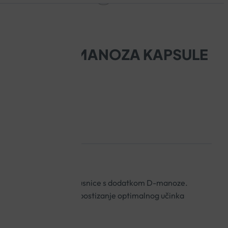
SNICA I D-MANOZA KAPSULE
 svježeg koncentrata brusnice s dodatkom D-manoze.
 urinarnog trakta, a za postizanje optimalnog učinka
ec dana.