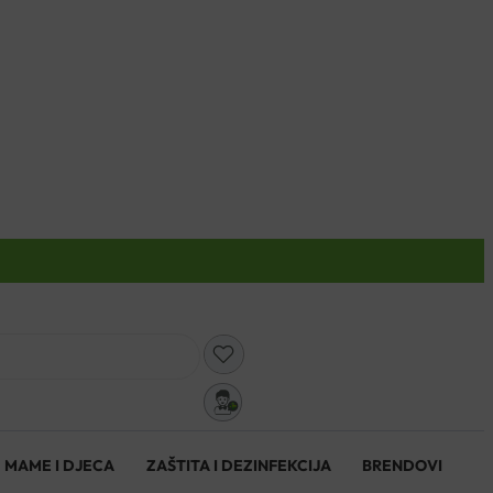
0
MAME I DJECA
ZAŠTITA I DEZINFEKCIJA
BRENDOVI
0