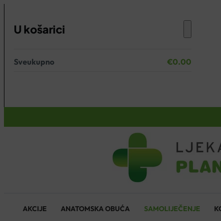
U košarici
Sveukupno
€
0.00
Nema proizvoda u košarici.
KOŠARICA
AKCIJE
ANATOMSKA OBUĆA
SAMOLIJEČENJE
K