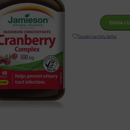
Patentirana Cran-Max form
JAMIESON
DODAJ U
BRUSNICA
I
Dodaj na listu želja
D-
MANOZA
KAPSULE
Besplatna dostava za narudžbe i
A60
količina
Rok isporuke: 2 – 5 dana
Naručite telefonski
+385 3355 400