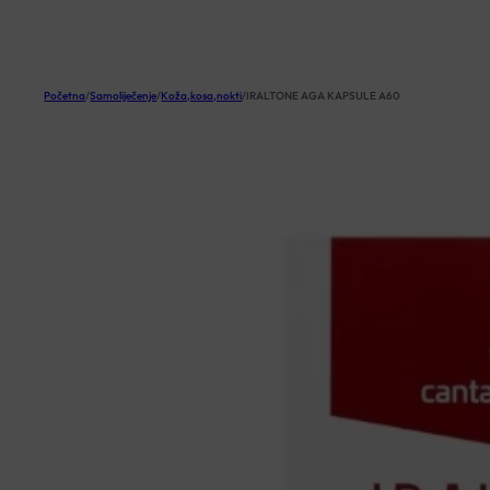
KOŠARICA
Početna
/
Samoliječenje
/
Koža,kosa,nokti
/
IRALTONE AGA KAPSULE A60