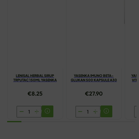
LENISAL HERBAL SIRUP
YASENKA IMUNO BETA-
YAS
TRPUTAC 150ML YASENKA
GLUKAN 500 KAPSULE A30
VIT
€
8.25
€
27.90
LENISAL
YASENKA
Y
HERBAL
IMUNO
O
SIRUP
BETA-
F
TRPUTAC
GLUKAN
V