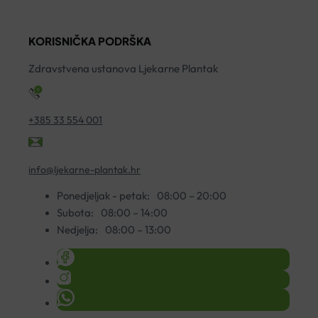
150ML
500
5
YASENKA
KAPSULE
2+
KORISNIČKA PODRŠKA
količina
A30
G
količina
ko
Zdravstvena ustanova Ljekarne Plantak
+385 33 554 001
info@ljekarne-plantak.hr
Ponedjeljak - petak:
08:00 – 20:00
Subota:
08:00 – 14:00
Nedjelja:
08:00 – 13:00