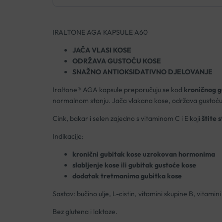
IRALTONE AGA KAPSULE A60
JAČA VLASI KOSE
ODRŽAVA GUSTOĆU KOSE
SNAŽNO ANTIOKSIDATIVNO DJELOVANJE
Iraltone® AGA kapsule preporučuju se kod
kroničnog g
normalnom stanju. Jača vlakana kose, održava gustoću 
Cink, bakar i selen zajedno s vitaminom C i E koji
štite s
Indikacije:
kronični gubitak kose uzrokovan hormonima
slabljenje kose ili gubitak gustoće kose
dodatak tretmanima gubitka kose
Sastav: bučino ulje, L-cistin, vitamini skupine B, vitamini 
Bez glutena i laktoze.