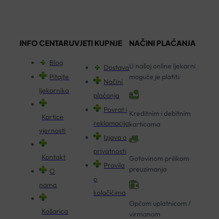
INFO CENTAR
UVJETI KUPNJE
NAČINI PLAĆANJA
Blog
U našoj online ljekarni
Dostava
Pitajte
moguće je platiti:
Načini
ljekarnika
plaćanja
Povrat i
Kreditnim i debitnim
Kartice
reklamacija
karticama
vjernosti
Izjava o
privatnosti
Kontakt
Gotovinom prilikom
Pravila
preuzimanja
O
o
nama
kolačićima
Općom uplatnicom /
Košarica
virmanom