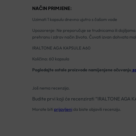
NAČIN PRIMJENE:
Uzimati 1 kapsulu dnevno ujutro s čašom vode
Upozorenje: Ne preporučuje se trudnicama ili dojiljama
prehranu i zdrav način života. Čuvati izvan dohvata mal
IRALTONE AGA KAPSULE A60
Količina: 60 kapsula
Pogledajte ostale proizvode namijenjene očuvanju
zd
Još nema recenzija.
Budite prvi koji će recenzirati “IRALTONE AGA
Morate biti
prijavljeni
da biste objavili recenziju.