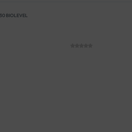
30 BIOLEVEL
IMMUNIQUE KA
SKU:
C013476
€
29.84
Kombinacija suhog fermentata
vitamina D koja sinergijski p
antioksidativnu zaštiti stani
Podržava cjelokupno imunol