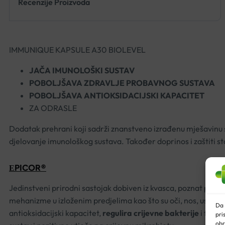
Recenzije Proizvoda
IMMUNIQUE KAPSULE A30 BIOLEVEL
JAČA IMUNOLOŠKI SUSTAV
POBOLJŠAVA ZDRAVLJE PROBAVNOG SUSTAVA
POBOLJŠAVA ANTIOKSIDACIJSKI KAPACITET
ZA ODRASLE
Dodatak prehrani koji sadrži znanstveno izrađenu mješavinu s
djelovanje imunološkog sustava. Također doprinos i zaštiti st
ЕPICOR®
Jedinstveni prirodni sastojak dobiven iz kvasca, poznat po
ja
mehanizme u izloženim predjelima kao što su oči, nos, usta i 
Da 
antioksidacijski kapacitet,
regulira crijevne bakterije
i tako 
pri
obr