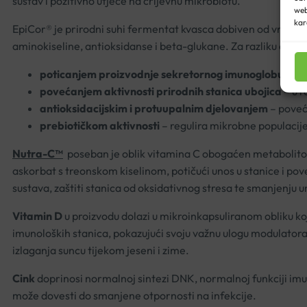
sustav i pozitivno utječe na crijevnu mikrobiotu.
web
kar
EpiCor® je prirodni suhi fermentat kvasca dobiven od vrste Sa
aminokiseline, antioksidanse i beta-glukane. Za razliku od
poticanjem proizvodnje sekretornog imunoglobulina
povećanjem aktivnosti prirodnih stanica ubojica
– u r
antioksidacijskim i protuupalnim djelovanjem
– poveć
prebiotičkom aktivnosti
– regulira mikrobne populacije
Nutra-C™
poseban je oblik vitamina C obogaćen metabolitom,
askorbat s treonskom kiselinom, potičući unos u stanice i pov
sustava, zaštiti stanica od oksidativnog stresa te smanjenju um
Vitamin D
u proizvodu dolazi u mikroinkapsuliranom obliku koji
imunoloških stanica, pokazujući svoju važnu ulogu modulator
izlaganja suncu tijekom jeseni i zime.
Cink
doprinosi normalnoj sintezi DNK, normalnoj funkciji imun
može dovesti do smanjene otpornosti na infekcije.