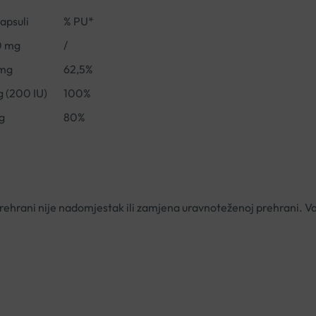
kapsuli
% PU*
0 mg
/
mg
62,5%
g (200 IU)
100%
g
80%
ehrani nije nadomjestak ili zamjena uravnoteženoj prehrani. Va