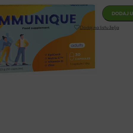
IMMUNIQUE
DODAJ U
KAPSULE
A30
Dodaj na listu želja
BIOLEVEL
količina
Besplatna dostava za narudžbe i
Rok isporuke: 2 – 5 dana
Naručite telefonski
+385 3355 400