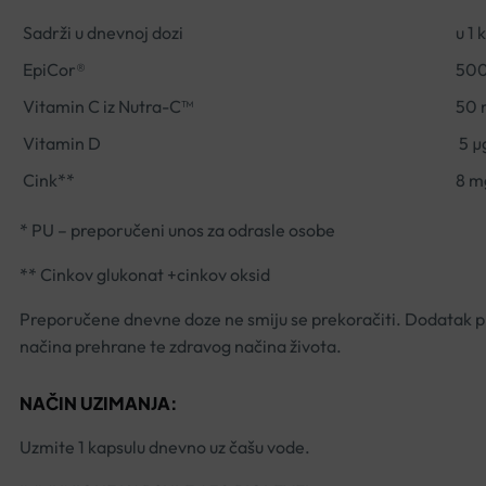
Sadrži u dnevnoj dozi
u 1 
EpiCor®
50
Vitamin C iz Nutra-C™
50 
Vitamin D
5 µ
Cink**
8 m
* PU – preporučeni unos za odrasle osobe
** Cinkov glukonat +cinkov oksid
Preporučene dnevne doze ne smiju se prekoračiti. Dodatak pr
načina prehrane te zdravog načina života.
NAČIN UZIMANJA:
Uzmite 1 kapsulu dnevno uz čašu vode.