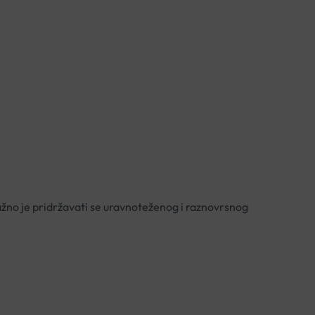
žno je pridržavati se uravnoteženog i raznovrsnog