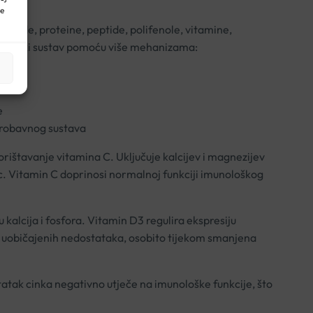
ne
haride, proteine, peptide, polifenole, vitamine,
unološki sustav pomoću više mehanizama:
e
 probavnog sustava
rištavanje vitamina C. Uključuje kalcijev i magnezijev
ac. Vitamin C doprinosi normalnoj funkciji imunološkog
 kalcija i fosfora. Vitamin D3 regulira ekspresiju
g uobičajenih nedostataka, osobito tijekom smanjena
tatak cinka negativno utječe na imunološke funkcije, što