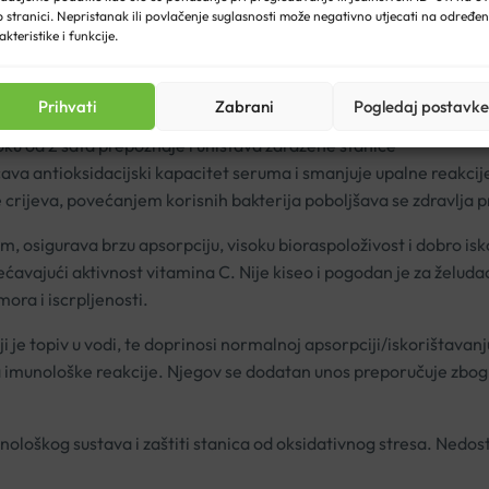
 stranici. Nepristanak ili povlačenje suglasnosti može negativno utjecati na određe
akteristike i funkcije.
ccharomyces cerevisiae, a njegov složen sastav uključuje polisa
 kratkoročne imunološke podrške, EpiCor® uspostavlja snažan im
Prihvati
Zabrani
Pogledaj postavke
 A
(sIgA) u slini – štiti izložena tkiva
oku od 2 sata prepoznaje i uništava zaražene stanice
ava antioksidacijski kapacitet seruma i smanjuje upalne reakcij
 crijeva, povećanjem korisnih bakterija poboljšava se zdravlja
 osigurava brzu apsorpciju, visoku bioraspoloživost i dobro isko
ećavajući aktivnost vitamina C. Nije kiseo i pogodan je za želud
ora i iscrpljenosti.
 je topiv u vodi, te doprinosi normalnoj apsorpciji/iskorištavanju
a imunološke reakcije. Njegov se dodatan unos preporučuje zbo
ološkog sustava i zaštiti stanica od oksidativnog stresa. Nedos