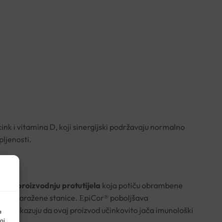
nk i vitamina D, koji sinergijski podržavaju normalno
pljenosti.
ava proizvodnju protutijela
koja potiču obrambene
anjaju zaražene stanice. ЕpiCor® poboljšava
nja
dokazuju da ovaj proizvod učinkovito jača imunološki
a
oj