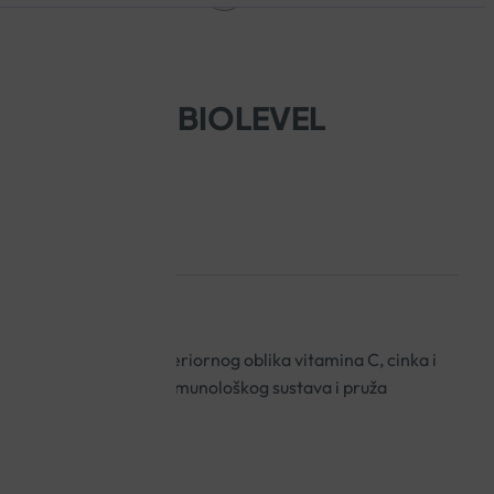
PSULE A30 BIOLEVEL
 kvasca EpiCor®, superiornog oblika vitamina C, cinka i
održava funkcioniranje imunološkog sustava i pruža
cama.
oško zdravlje!