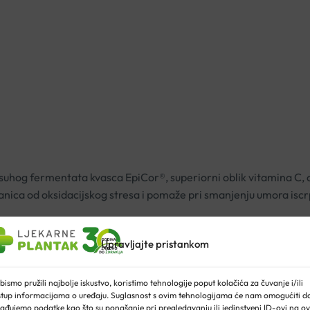
uhog fermentata kvasca EpiCor®, superiorni oblik vitamina C, ci
anica od oksidacijskog stresa i pomaže pri smanjenju umora iscr
Upravljajte pristankom
čanju imunološkog sustava
putem različitih mehanizama.
Podrž
crijeva, a istovremeno aktivira prirodne stanice ubojice koje ukl
bismo pružili najbolje iskustvo, koristimo tehnologije poput kolačića za čuvanje i/ili
poboljšava zdravlje probavnog sustava.
Stroga klinička ispitiva
stup informacijama o uređaju. Suglasnost s ovim tehnologijama će nam omogućiti d
ađujemo podatke kao što su ponašanje pri pregledavanju ili jedinstveni ID-ovi na ov