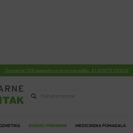
Ostvarite 10% popusta na prvu narudžbu. KLIKNITE OVDJE
Products
search
OZMETIKA
DODACI PREHRANI
MEDICINSKA POMAGALA