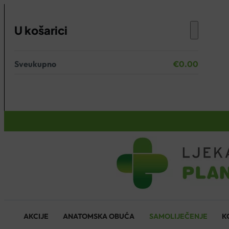
U košarici
Sveukupno
€
0.00
Nema proizvoda u košarici.
KOŠARICA
AKCIJE
ANATOMSKA OBUĆA
SAMOLIJEČENJE
K