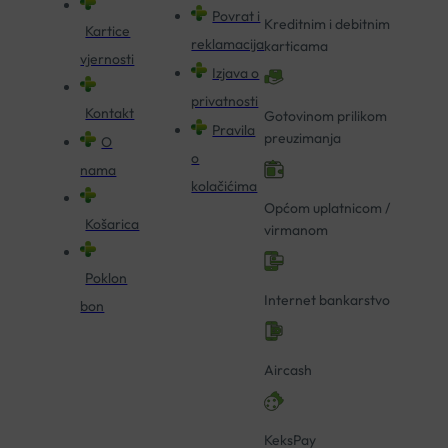
Povrat i
Kreditnim i debitnim
Kartice
reklamacija
karticama
vjernosti
Izjava o
privatnosti
Kontakt
Gotovinom prilikom
Pravila
preuzimanja
O
o
nama
kolačićima
Općom uplatnicom /
Košarica
virmanom
Poklon
Internet bankarstvo
bon
Aircash
KeksPay