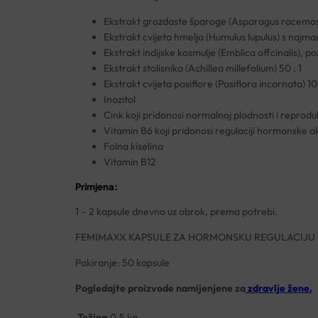
Ekstrakt grozdaste šparoge (Asparagus racemosu
Ekstrakt cvijeta hmelja (Humulus lupulus) s najma
Ekstrakt indijske kosmulje (Emblica offcinalis),
Ekstrakt stolisnika (Achillea millefolium) 50 : 1
Ekstrakt cvijeta pasiflore (Pasiflora incarnata) 10 
Inozitol
Cink koji pridonosi normalnoj plodnosti i reproduk
Vitamin B6 koji pridonosi regulaciji hormonske ak
Folna kiselina
Vitamin B12
Primjena:
1 – 2 kapsule dnevno uz obrok, prema potrebi.
FEMIMAXX KAPSULE ZA HORMONSKU REGULACIJU
Pakiranje: 50 kapsule
Pogledajte proizvode namijenjene za
zdravlje žene.
Težina
0.5 kg