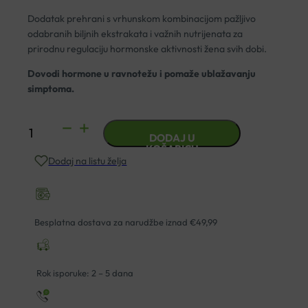
Dodatak prehrani s vrhunskom kombinacijom pažljivo
odabranih biljnih ekstrakata i važnih nutrijenata za
prirodnu regulaciju hormonske aktivnosti žena svih dobi.
Dovodi hormone u ravnotežu i pomaže ublažavanju
simptoma.
FEMIMAXX
DODAJ U
KAPSULE
KOŠARICU
Dodaj na listu želja
ZA
HORMONSKU
REGULACIJU
A50
Besplatna dostava za narudžbe iznad €49,99
količina
Rok isporuke: 2 – 5 dana