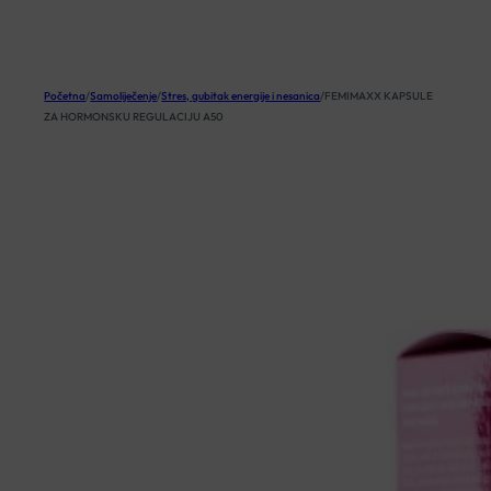
KOŠARICA
Početna
/
Samoliječenje
/
Stres, gubitak energije i nesanica
/
FEMIMAXX KAPSULE
ZA HORMONSKU REGULACIJU A50