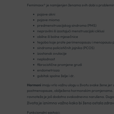
Femimaxx® je namijenjen ženama svih dobi s problem
pojave akni
pojave mioma
predmenstruacijskog sindroma (PMS)
nepravilni ili izostajući menstruacijski ciklusi
obilne ili bolne mjesečnice
tegoba koje prate perimenopauzu i menopauzu p
sindroma policističnih jajnika (PCOS)
izostanak ovulacije
neplodnost
fibrocistične promjene grudi
endometrioza
gubitak spolne želje i dr.
Hormoni
imaju vrlo važnu ulogu u životu svake žene jer 
postmenopauze, obilježena hormonskim promjenama. No zb
ravnoteža je još dodatno svakodnevno narušena. Dugo
života je iznimno važno kako bi žena ostala zdrav
Funkcionalni sastojci: