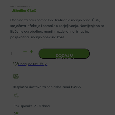
Naša najniža cijena:
€
5.59
Uštedite:
€
1.60
Otopina za prvu pomoć kod tretiranja manjih rana. Čisti,
sprječava infekcije i pomaže u zacjeljivanju. Namijenjeno za
liječenje ogrebotina, manjih razderotina, iritacija,
posjekotina i manjih opeklina kože.
EFFIGERM
DODAJ U
WOUND
KOŠARICU
Dodaj na listu želja
WASH
OTOPINA
ZA
RANE
Besplatna dostava za narudžbe iznad €49,99
60ML
količina
Rok isporuke: 2 – 5 dana