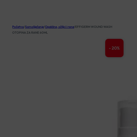
KOŠARICA
Početna
/
Samoliječenje
/
Opekline, ožiljci i rane
/
EFFIGERM WOUND WASH
OTOPINA ZA RANE 60ML
- 20%