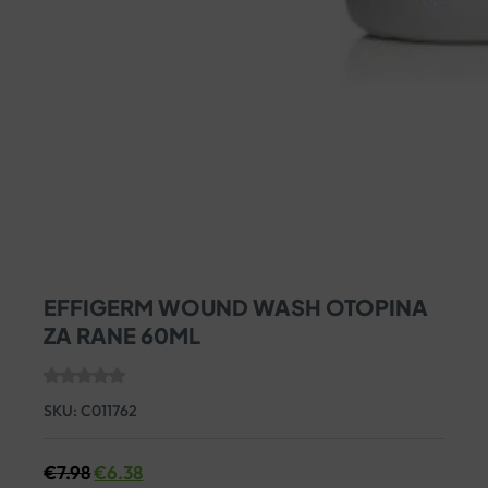
EFFIGERM WOUND WASH OTOPINA
ZA RANE 60ML
SKU:
C011762
€
7.98
€
6.38