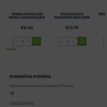
YASENKA VITAMIN CODE
BIOVITALIS 100%
PASTA
IMUNO C 500 KAPSULE A30
MULTIVITAMIN SIRUP 200ML
€
6.40
€
13.99
YASENKA
BIOVITALIS
P
VITAMIN
100%
Z
CODE
MULTIVITAMIN
Z
IMUNO
SIRUP
P
C
200ML
F
500
količina
7
KORISNIČKA PODRŠKA
KAPSULE
ko
A30
Zdravstvena ustanova Ljekarne Plantak
količina
+385 33 554 001