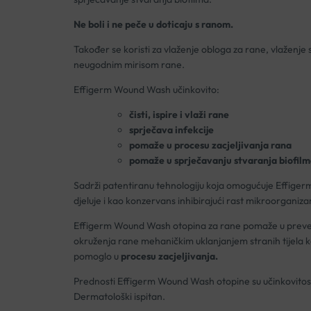
Ne boli i ne peče u doticaju s ranom.
Također se koristi za vlaženje obloga za rane, vlaženje 
neugodnim mirisom rane.
Effigerm Wound Wash učinkovito:
čisti, ispire i vlaži rane
sprječava infekcĳe
pomaže u procesu zacjeljivanja rana
pomaže u sprječavanju stvaranja biofilm
Sadrži patentiranu tehnologiju koja omogućuje Effiger
djeluje i kao konzervans inhibirajući rast mikroorganiz
Effigerm Wound Wash otopina za rane pomaže u prevenci
okruženja rane mehaničkim uklanjanjem stranih tĳela ko
pomoglo u
procesu zacjeljivanja.
Prednosti Effigerm Wound Wash otopine su učinkovitost 
Dermatološki ispitan.