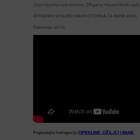
Osim hipokloraste kiseline, Effigerm Wound Wash sadrži t
EFFIGERM WOUND WASH OTOPINA ZA RANE 60ML
Pakiranje: 60 ml
Pogledajte kategoriju
OPEKLINE, OŽILJCI I RANE
.