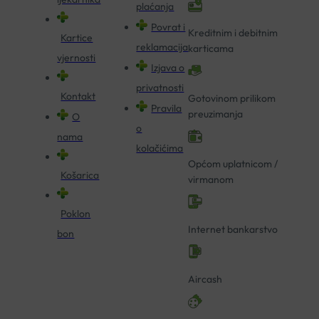
plaćanja
Povrat i
Kreditnim i debitnim
Kartice
reklamacija
karticama
vjernosti
Izjava o
privatnosti
Kontakt
Gotovinom prilikom
Pravila
preuzimanja
O
o
nama
kolačićima
Općom uplatnicom /
Košarica
virmanom
Poklon
Internet bankarstvo
bon
Aircash