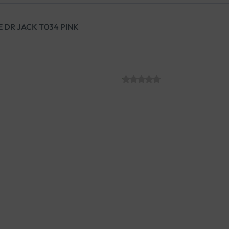
 DR JACK T034 PINK
MEDICINSKE PA
SKU:
€
15.19
Dr. Jack anatomske papuče iz
svakodnevnu upotrebu kod kuć
medicinskom petom i anatomsk
kralježnicu.