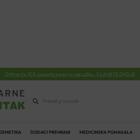
Ostvarite 10% popusta na prvu narudžbu. KLIKNITE OVDJE
Products
search
OZMETIKA
DODACI PREHRANI
MEDICINSKA POMAGALA