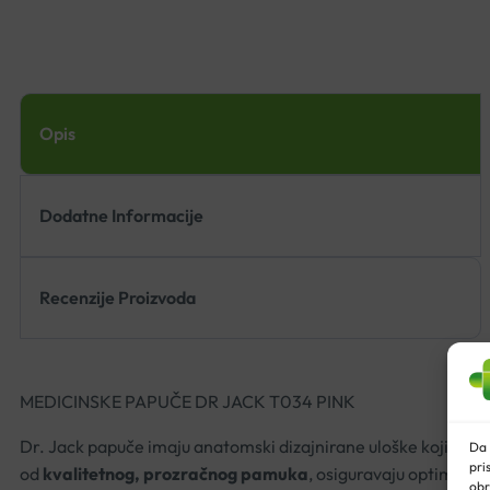
Opis
Dodatne Informacije
Recenzije Proizvoda
MEDICINSKE PAPUČE DR JACK T034 PINK
Dr. Jack papuče imaju anatomski dizajnirane uloške koji se o
Da 
pri
od
kvalitetnog, prozračnog pamuka
, osiguravaju optimalnu
obr