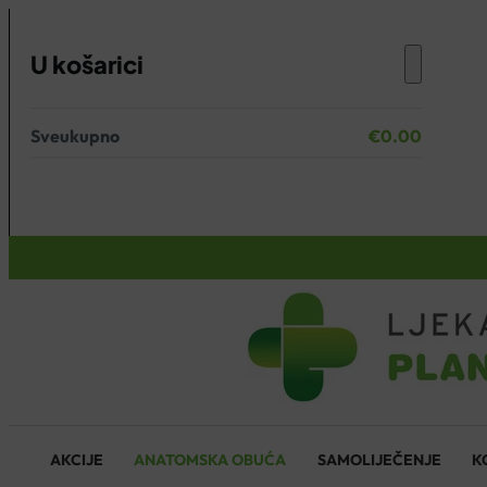
U košarici
Sveukupno
€
0.00
Nema proizvoda u košarici.
KOŠARICA
AKCIJE
ANATOMSKA OBUĆA
SAMOLIJEČENJE
K