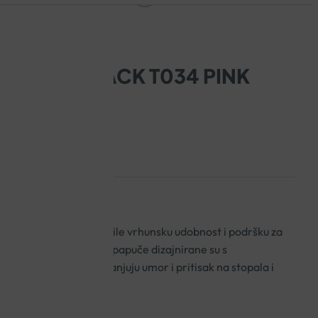
PUČE DR JACK T034 PINK
rađene su kako bi pružile vrhunsku udobnost i podršku za
e. Ove udobne kućne papuče dizajnirane su s
im gazištem koji smanjuju umor i pritisak na stopala i