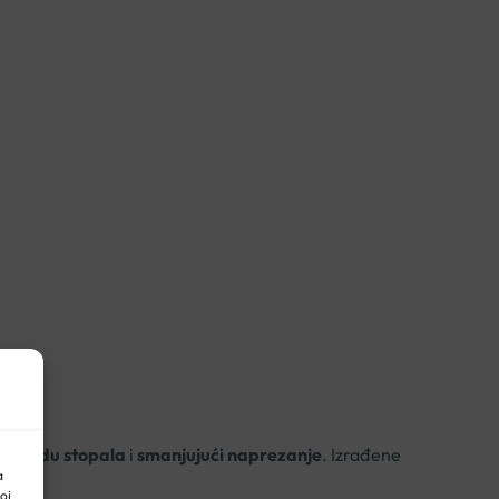
u svodu stopala
i
smanjujući naprezanje
. Izrađene
a
oj