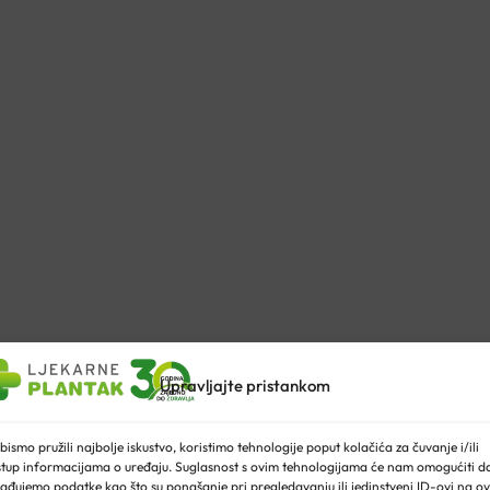
Upravljajte pristankom
blikuju prema prirodnom obliku stopala, pružajući izvrsnu
potpor
bismo pružili najbolje iskustvo, koristimo tehnologije poput kolačića za čuvanje i/ili
stup informacijama o uređaju. Suglasnost s ovim tehnologijama će nam omogućiti d
udobnost
i
prozračnost.
ađujemo podatke kao što su ponašanje pri pregledavanju ili jedinstveni ID-ovi na ov