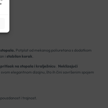
ne
a stopala.
Potplat od mekanog poliuretana s dodatkom
an i
stabilan korak
.
pritisak na stopala i kralježnicu
.
Neklizajući
o svom elegantnom dizajnu, što ih čini savršenim spojem
pouzdanost i trajnost.