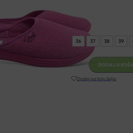
Gornjište i tabanica od 100
Veličina
36
37
38
39
MEDICINSKE
DODAJ U KOŠA
PAPUČE
DR
Dodaj na listu želja
JACK
T034
PINK
Besplatna dostava za narudžbe i
količina
Rok isporuke: 2 – 5 dana