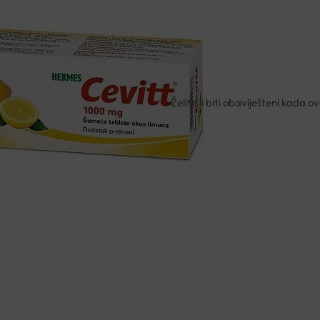
Okus limuna.
Nema na zalihi
Besplatna dostava za narudžbe i
Rok isporuke: 2 – 5 dana