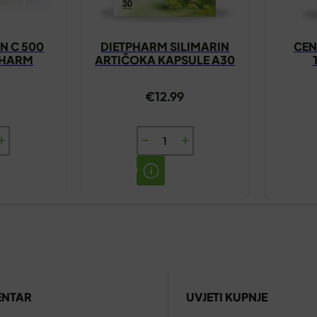
IN C 500
DIETPHARM SILIMARIN
CEN
PHARM
ARTIČOKA KAPSULE A30
€
12.99
DIETPHARM
SILIMARIN
ARTIČOKA
KAPSULE
A30
HARM
količina
ENTAR
UVJETI KUPNJE