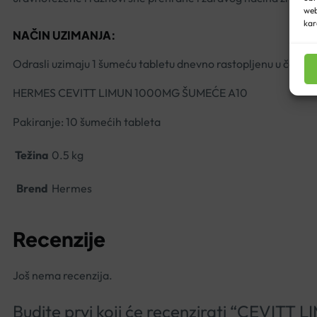
web
kar
NAČIN UZIMANJA:
Odrasli uzimaju 1 šumeću tabletu dnevno rastopljenu u čaši v
HERMES CEVITT LIMUN 1000MG ŠUMEĆE A10
Pakiranje: 10 šumećih tableta
Težina
0.5 kg
Brend
Hermes
Recenzije
Još nema recenzija.
Budite prvi koji će recenzirati “CEV