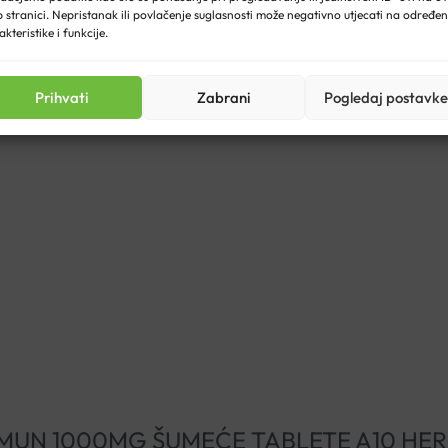
 stranici. Nepristanak ili povlačenje suglasnosti može negativno utjecati na određe
akteristike i funkcije.
ode (200 ml).
Prihvati
Zabrani
Pogledaj postavke
ITT LIMUN 1000MG ŠUMEĆE TABLETE A10 HE