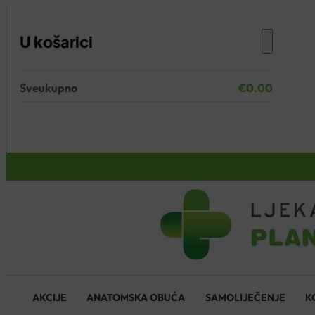
U košarici
Sveukupno
€
0.00
Nema proizvoda u košarici.
KOŠARICA
AKCIJE
ANATOMSKA OBUĆA
SAMOLIJEČENJE
K