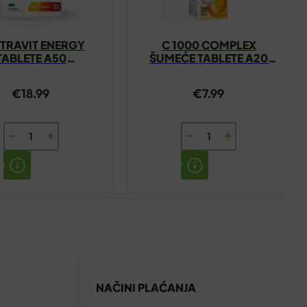
TRAVIT ENERGY
C 1000 COMPLEX
TABLETE A50
ŠUMEĆE TABLETE A20
DIETPHARM
DIETPHARM
€
18.99
€
7.99
CENTRAVIT
C
ENERGY
1000
TABLETE
COMPLEX
A50
ŠUMEĆE
DIETPHARM
TABLETE
količina
A20
DIETPHARM
količina
NAČINI PLAĆANJA