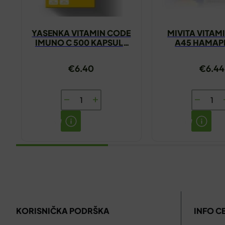
YASENKA VITAMIN CODE
MIVITA VITAM
IMUNO C 500 KAPSULE
A45 HAMA
A30
€
6.40
€
6.44
YASENKA
MIVITA
VITAMIN
VITAMIN
CODE
C
IMUNO
500
C
A45
500
HAMAP
KAPSULE
količina
A30
KORISNIČKA PODRŠKA
INFO C
količina