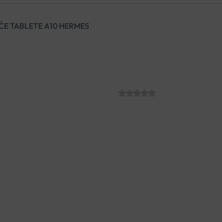
ĆE TABLETE A10 HERMES
CEVITT LIMUN
HERMES
SKU:
C003216
€
3.93
Dodatak prehrani s 1000 mg as
imuniteta kod različitih infe
pomanjkanja vitamina C.