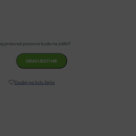
Dodaj na listu želja
znad €49,99