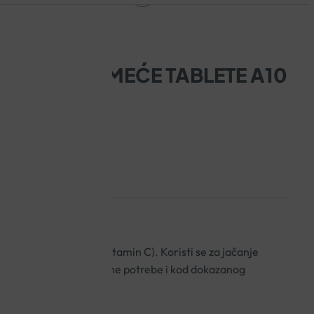
 1000MG ŠUMEĆE TABLETE A10
korbinske kiseline (vitamin C). Koristi se za jačanje
ktivnih bolesti te povećane potrebe i kod dokazanog