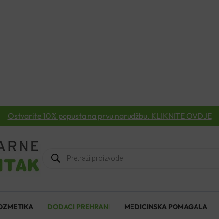
Ostvarite 10% popusta na prvu narudžbu. KLIKNITE OVDJE
Products
search
OZMETIKA
DODACI PREHRANI
MEDICINSKA POMAGALA