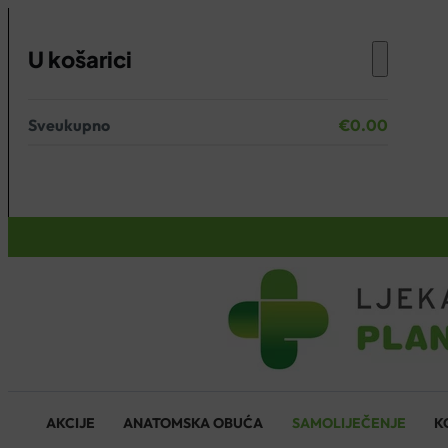
U košarici
Sveukupno
€
0.00
Nema proizvoda u košarici.
KOŠARICA
AKCIJE
ANATOMSKA OBUĆA
SAMOLIJEČENJE
K