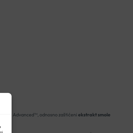
 5-LOXIN Advanced™, odnosno zaštićeni
ekstrakt smole
a
oj