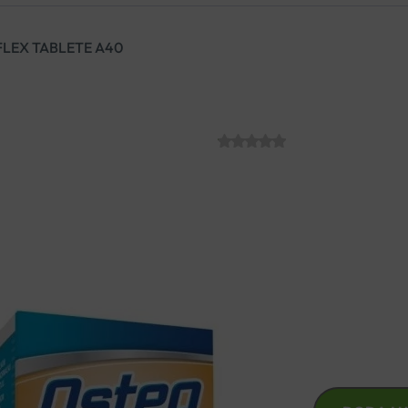
FLEX TABLETE A40
OSTEO BI-FLEX
SKU:
C004714
€
26.83
Doprinosi zdravlju zglobova, h
rekreativcima i starijim osob
ugodnijim.
OSTEO