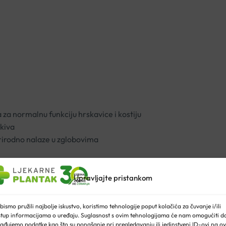
za normalnu funkciju hrskavice i kostiju
kiva
prirodno nalaze u zglobovima
arijim osobama.
Upravljajte pristankom
jke za zaštitu zglobova, hrskavice i kostiju. Posebno se ističe
 zglobova.
bismo pružili najbolje iskustvo, koristimo tehnologije poput kolačića za čuvanje i/ili
stup informacijama o uređaju. Suglasnost s ovim tehnologijama će nam omogućiti d
ađujemo podatke kao što su ponašanje pri pregledavanju ili jedinstveni ID-ovi na ov