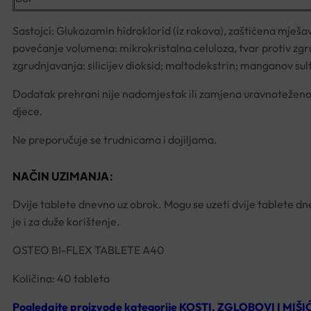
Sastojci: Glukozamin hidroklorid (iz rakova), zaštićena mješ
povećanje volumena: mikrokristalna celuloza, tvar protiv zgrud
zgrudnjavanja: silicijev dioksid; maltodekstrin; manganov sulf
Dodatak prehrani nije nadomjestak ili zamjena uravnoteženoj
djece.
Ne preporučuje se trudnicama i dojiljama.
NAČIN UZIMANJA:
Dvije tablete dnevno uz obrok. Mogu se uzeti dvije tablete 
je i za duže korištenje.
OSTEO BI-FLEX TABLETE A40
Količina: 40 tableta
Pogledajte proizvode kategorije KOSTI, ZGLOBOVI I MIŠIĆ