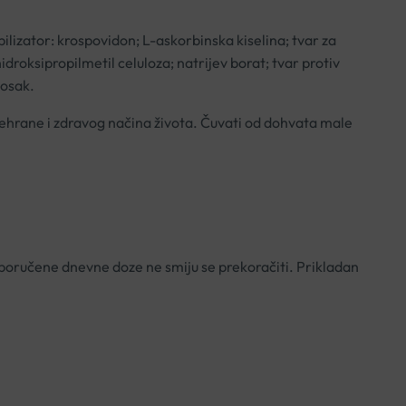
izator: krospovidon; L-askorbinska kiselina; tvar za
droksipropilmetil celuloza; natrijev borat; tvar protiv
vosak.
rehrane i zdravog načina života. Čuvati od dohvata male
eporučene dnevne doze ne smiju se prekoračiti. Prikladan