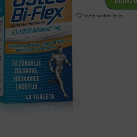
DODAJ U
BI-
FLEX
Dodaj na listu želja
TABLETE
A40
količina
Besplatna dostava za narudžbe i
Rok isporuke: 2 – 5 dana
Naručite telefonski
+385 3355 400