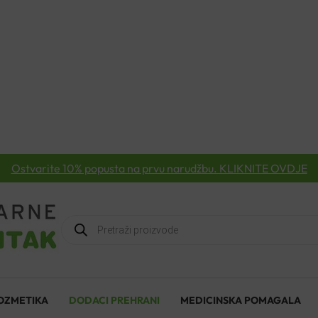
Ostvarite 10% popusta na prvu narudžbu. KLIKNITE OVDJE
Products
search
OZMETIKA
DODACI PREHRANI
MEDICINSKA POMAGALA