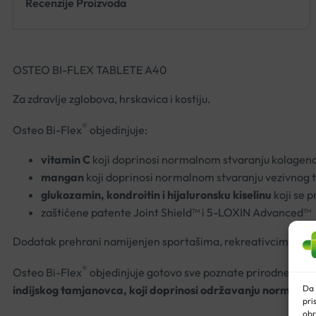
Recenzije Proizvoda
OSTEO BI-FLEX TABLETE A40
Za zdravlje zglobova, hrskavica i kostiju.
®
Osteo Bi-Flex
objedinjuje:
vitamin C
koji doprinosi normalnom stvaranju kolagena 
mangan
koji doprinosi normalnom stvaranju vezivnog t
glukozamin, kondroitin i hijaluronsku kiselinu
koji se 
zaštićene patente Joint Shield™ i 5-LOXIN Advanced™
Dodatak prehrani namijenjen sportašima, rekreativcima i st
®
Osteo Bi-Flex
objedinjuje gotovo sve poznate prirodne sasto
indijskog tamjanovca, koji doprinosi održavanju normalnih
Da 
pri
obr