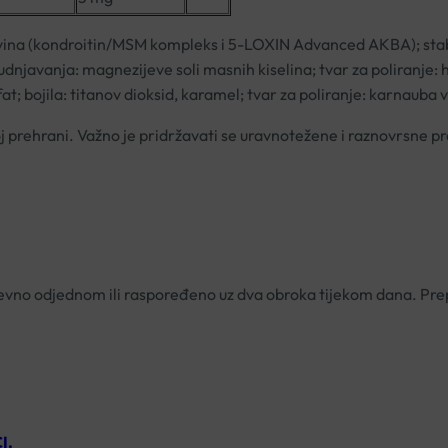
avina (kondroitin/MSM kompleks i 5-LOXIN Advanced AKBA); stabil
njavanja: magnezijeve soli masnih kiselina; tvar za poliranje: hi
at; bojila: titanov dioksid, karamel; tvar za poliranje: karnauba 
 prehrani. Važno je pridržavati se uravnotežene i raznovrsne p
dnevno odjednom ili raspoređeno uz dva obroka tijekom dana. Pr
I.