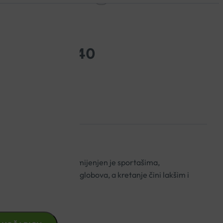
 TABLETE A40
rskavica i kostiju, a namijenjen je sportašima,
ama. Održava gibkost zglobova, a kretanje čini lakšim i