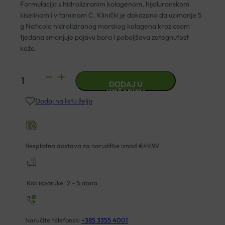
Formulacija s hidroliziranim kolagenom, hijaluronskom
kiselinom i vitaminom C. Klinički je dokazano da uzimanje 5
g Naticola hidroliziranog morskog kolagena kroz osam
tjedana smanjuje pojavu bora i poboljšava zategnutost
kože.
YASENKA
DODAJ U
SKINAGE
KOŠARICU
Dodaj na listu želja
COLLAGEN
POWDER
100G
količina
Besplatna dostava za narudžbe iznad €49,99
Rok isporuke: 2 – 5 dana
Naručite telefonski
+385 3355 4001