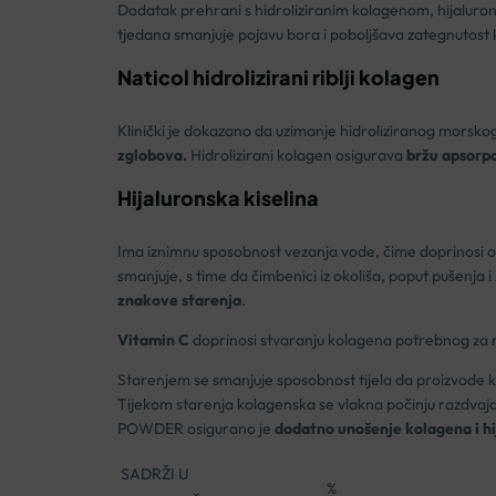
Dodatak prehrani s hidroliziranim kolagenom, hijaluron
tjedana smanjuje pojavu bora i poboljšava zategnutost 
Naticol hidrolizirani riblji kolagen
Klinički je dokazano da uzimanje hidroliziranog morsk
zglobova.
Hidrolizirani kolagen osigurava
bržu apsorpci
Hijaluronska kiselina
Ima iznimnu sposobnost vezanja vode, čime doprinosi odr
smanjuje, s time da čimbenici iz okoliša, poput pušenja 
znakove starenja
.
Vitamin C
doprinosi stvaranju kolagena potrebnog za no
Starenjem se smanjuje sposobnost tijela da proizvode kol
Tijekom starenja kolagenska se vlakna počinju razdvaj
POWDER osigurano je
dodatno unošenje kolagena i hi
SADRŽI U
%