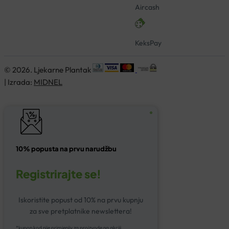
Aircash
KeksPay
© 2026. Ljekarne Plantak
| Izrada:
MIDNEL
10% popusta na prvu narudžbu
Registrirajte se!
Iskoristite popust od 10% na prvu kupnju
za sve pretplatnike newslettera!
*kupon kod nije primjenjiv za proizvode na akciji