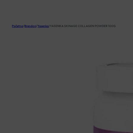
KOŠARICA
Početna
/
Brendovi
/
Yasenka
/
YASENKA SKINAGE COLLAGEN POWDER 100G