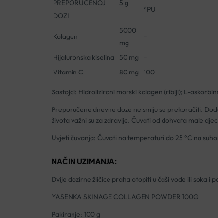
PREPORUČENOJ
5 g
*PU
DOZI
5000
Kolagen
–
mg
Hijaluronska kiselina
50 mg
–
Vitamin C
80 mg
100
Sastojci: Hidrolizirani morski kolagen (riblji); L-askorbin
Preporučene dnevne doze ne smiju se prekoračiti. Doda
života važni su za zdravlje. Čuvati od dohvata male djec
Uvjeti čuvanja: Čuvati na temperaturi do 25 °C na suh
NAČIN UZIMANJA:
Dvije dozirne žličice praha otopiti u čaši vode ili soka i 
YASENKA SKINAGE COLLAGEN POWDER 100G
Pakiranje: 100 g