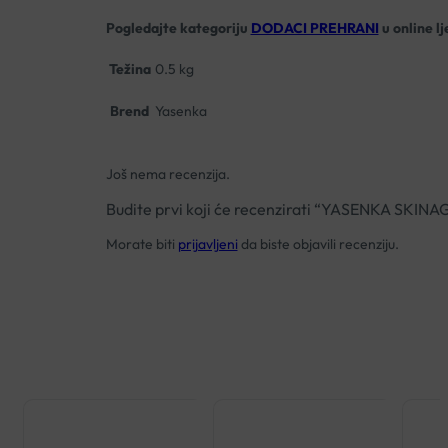
Pogledajte kategoriju
DODACI PREHRANI
u online l
Težina
0.5 kg
Brend
Yasenka
Još nema recenzija.
Budite prvi koji će recenzirati “YASENKA S
Morate biti
prijavljeni
da biste objavili recenziju.