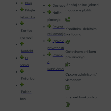
Blog
U našoj online ljekarni
Dostava
Pitajte
moguće je platiti:
Načini
ljekarnika
plaćanja
Povrat i
Kreditnim i debitnim
Kartice
reklamacija
karticama
vjernosti
Izjava o
privatnosti
Kontakt
Gotovinom prilikom
Pravila
preuzimanja
O
o
nama
kolačićima
Općom uplatnicom /
Košarica
virmanom
Poklon
Internet bankarstvo
bon