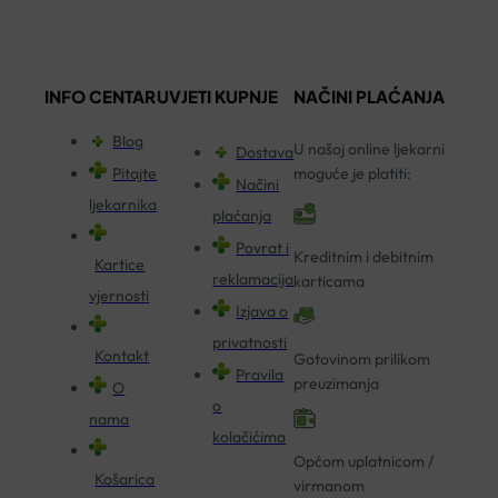
INFO CENTAR
UVJETI KUPNJE
NAČINI PLAĆANJA
Blog
U našoj online ljekarni
Dostava
Pitajte
moguće je platiti:
Načini
ljekarnika
plaćanja
Povrat i
Kreditnim i debitnim
Kartice
reklamacija
karticama
vjernosti
Izjava o
privatnosti
Kontakt
Gotovinom prilikom
Pravila
preuzimanja
O
o
nama
kolačićima
Općom uplatnicom /
Košarica
virmanom