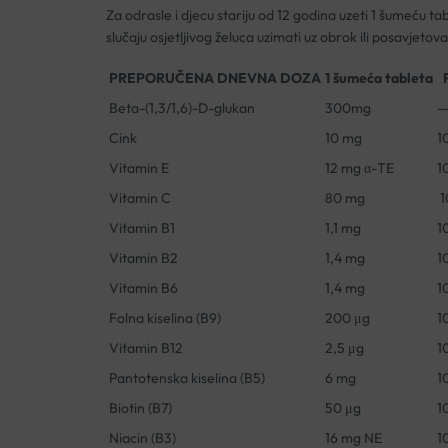
Za odrasle i djecu stariju od 12 godina uzeti 1 šumeću t
slučaju osjetljivog želuca uzimati uz obrok ili posavjetovat
PREPORUČENA DNEVNA DOZA
1 šumeća tableta
Beta-(1,3/1,6)-D-glukan
300mg
Cink
10 mg
1
Vitamin E
12 mg α-TE
1
Vitamin C
80 mg
1
Vitamin B1
1,1 mg
1
Vitamin B2
1,4 mg
1
Vitamin B6
1,4 mg
1
Folna kiselina (B9)
200 μg
1
Vitamin B12
2,5 μg
1
Pantotenska kiselina (B5)
6 mg
1
Biotin (B7)
50 μg
1
Niacin (B3)
16 mg NE
1