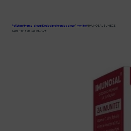
KOŠARICA
Početna
/
Mame i djeca
/
Dodaci prehrani za djecu
/
Imunitet
/
IMUNOSAL ŠUMEĆE
TABLETE A20 PAHRMOVAL