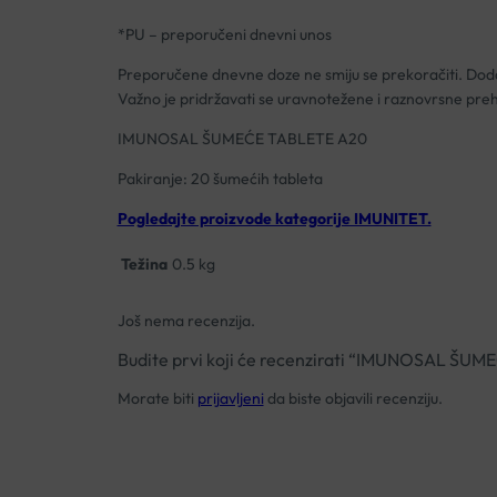
*PU – preporučeni dnevni unos
Preporučene dnevne doze ne smiju se prekoračiti. Doda
Važno je pridržavati se uravnotežene i raznovrsne preh
IMUNOSAL ŠUMEĆE TABLETE A20
Pakiranje: 20 šumećih tableta
Pogledajte proizvode kategorije IMUNITET.
Težina
0.5 kg
Još nema recenzija.
Budite prvi koji će recenzirati “IMUNOSAL 
Morate biti
prijavljeni
da biste objavili recenziju.