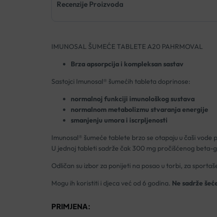
Recenzije Proizvoda
IMUNOSAL ŠUMEĆE TABLETE A20 PAHRMOVAL
Brza apsorpcija i kompleksan sastav
Sastojci Imunosal® šumećih tableta doprinose:
normalnoj funkciji imunološkog sustava
normalnom metabolizmu stvaranja energije
smanjenju umora i iscrpljenosti
Imunosal® šumeće tablete brzo se otapaju u čaši vode pr
U jednoj tableti sadrže čak 300 mg pročišćenog beta-g
Odličan su izbor za ponijeti na posao u torbi, za sportaše
Mogu ih koristiti i djeca već od 6 godina.
Ne sadrže šeće
PRIMJENA: