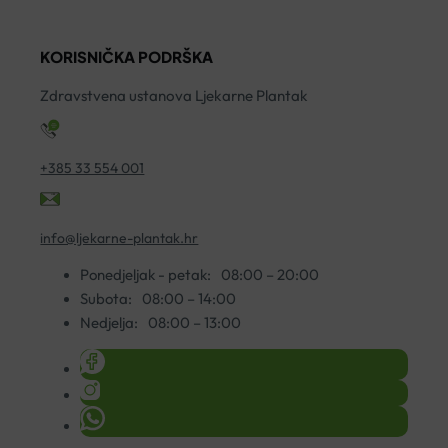
FORMULA
KAPSULE
T
L
A20
A
KORISNIČKA PODRŠKA
200ML
količina
ko
količina
Zdravstvena ustanova Ljekarne Plantak
+385 33 554 001
info@ljekarne-plantak.hr
Ponedjeljak - petak:
08:00 – 20:00
Subota:
08:00 – 14:00
Nedjelja:
08:00 – 13:00